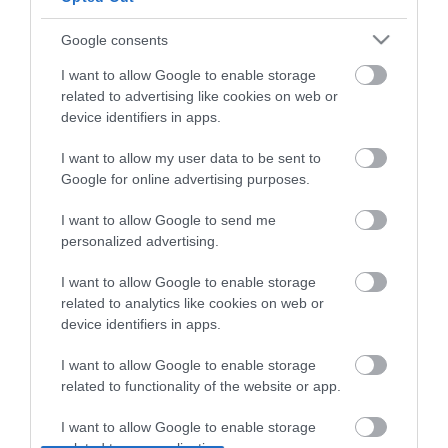
Google consents
ma.hu legfrissebb hírei:
I want to allow Google to enable storage
Nagy erőkkel keresik a szomjazó gólyát megmentő
12:16
related to advertising like cookies on web or
Árpádot
device identifiers in apps.
Magyar Péter: átfogó energiafejlesztési tervet fogadott el a
6:48
kormány
I want to allow my user data to be sent to
Google for online advertising purposes.
Kenyában bezzeg minden zöldebb
20:46
Második világháborús német katonai motorkerékpár
18:37
I want to allow Google to send me
bukkant elő a Dunából
personalized advertising.
A Tisza-frakció kezdeményezte, hogy jövő kedden legyen
16:12
az államfőválasztás
I want to allow Google to enable storage
related to analytics like cookies on web or
Szomjazó gólyának adott inni egy férfi Tiszakécskénél -
14:02
megható pillanatot rögzített a kamera
device identifiers in apps.
Megható felvétel: elpusztult borját vitte magával egy
12:56
I want to allow Google to enable storage
delfinanya
related to functionality of the website or app.
top cikkek:
I want to allow Google to enable storage