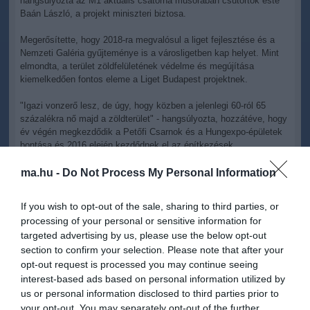
hangsúlyozta az M1 aktuális csatorna műsorában csütörtök este
Baán László, a projekt miniszteri biztosa.
Megerősítette, hogy 2018-ra megvalósul a liget fejlesztése és a
Nemzeti Galéria gyűjteménye is a városligetben kap helyet. Mint
elmondta, a terület zöldfelületének védelme és megújítása
kiemelkedően fontos eleme a Liget Budapest projektnek.
"Igazi vonzerő lesz, de úgy, hogy közben a jelenlegi 60-ról 65
százalékra nő majd a zöldterület" - hangsúlyozta, hozzátéve, hogy
év végén megkezdődik a Petőfi Csarnok és a Hungexpo-épületek
bontása és 2016 elején kezdődnek el az építkezések.
Felhívta a figyelmet arra is, hogy egy ilyen nagyléptékű
ma.hu -
Do Not Process My Personal Information
beruházásnál a tervezési folyamat, az előkészítés sokkal
hosszabb időt vesz igénybe, mint maga a megvalósítás.
If you wish to opt-out of the sale, sharing to third parties, or
processing of your personal or sensitive information for
Mint elmondta, a Városligetben lévő intézmények körüli területek
targeted advertising by us, please use the below opt-out
viszonylag karban vannak tartva, míg a liget parkrésze nagyon
section to confirm your selection. Please note that after your
rossz állapotban van, amelyen javítani fognak.
opt-out request is processed you may continue seeing
Baán László a műsorban beszélt arról is, hogy csaknem száz civil
interest-based ads based on personal information utilized by
szervezettel működnek együtt a munka során.
us or personal information disclosed to third parties prior to
your opt-out. You may separately opt-out of the further