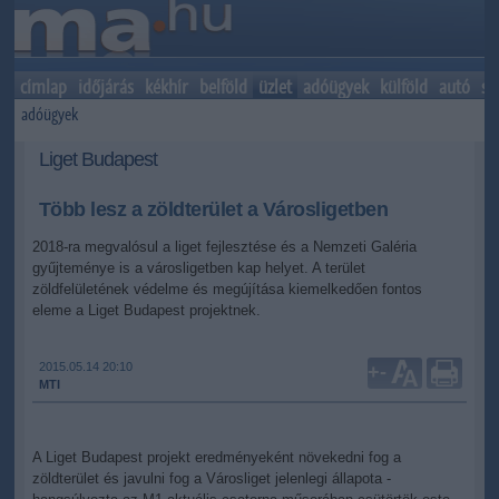
címlap
időjárás
kékhír
belföld
üzlet
adóügyek
külföld
autó
sp
adóügyek
Liget Budapest
Több lesz a zöldterület a Városligetben
2018-ra megvalósul a liget fejlesztése és a Nemzeti Galéria
gyűjteménye is a városligetben kap helyet. A terület
zöldfelületének védelme és megújítása kiemelkedően fontos
eleme a Liget Budapest projektnek.
2015.05.14 20:10
+
-
MTI
A Liget Budapest projekt eredményeként növekedni fog a
zöldterület és javulni fog a Városliget jelenlegi állapota -