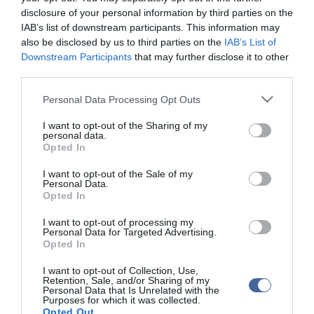
disclosure of your personal information by third parties on the
IAB’s list of downstream participants. This information may
also be disclosed by us to third parties on the
IAB’s List of
Downstream Participants
that may further disclose it to other
Kapcsolódó írások:
third parties.
Liget Budapest: a zuglói képviselő-testület van, amit támogat,
Please note that this website/app uses one or more Google
Personal Data Processing Opt Outs
van, amit nem
services and may gather and store information including but
not limited to your visit or usage behaviour. You may click to
I want to opt-out of the Sharing of my
Év végén elbontják a városligeti bódésort
personal data.
grant or deny consent to Google and its third-party tags to
Opted In
Megújul és bővül a Városliget zöldfelülete
use your data for below specified purposes in below Google
consent section.
I want to opt-out of the Sale of my
Personal Data.
Opted In
Figyelem! A cikkhez hozzáfűzött hozzászólások nem a
ma.hu
network nézeteit
tükrözik. A szerkesztőség mindössze a hírek publikációjával foglalkozik, a
kommenteket nem tudja befolyásolni - azok az olvasók személyes véleményét
I want to opt-out of processing my
tartalmazzák.
Personal Data for Targeted Advertising.
Opted In
Kérjük, kulturáltan, mások személyiségi jogainak és jó hírnevének tiszteletben
tartásával kommenteljenek!
I want to opt-out of Collection, Use,
Retention, Sale, and/or Sharing of my
Personal Data that Is Unrelated with the
Purposes for which it was collected.
Opted Out