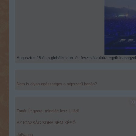
Augusztus 15-én a globális klub- és fesztiválkultúra egyik legnagyob
Nem is olyan egészséges a népszerű banán?
to
Tanár Úr gyere, mindjárt lesz Lillád!
AZ IGAZSÁG SOHA NEM KÉSŐ
JólVanna