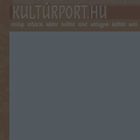
címlap
időjárás
kékhír
belföld
üzlet
adóügyek
külföld
autó