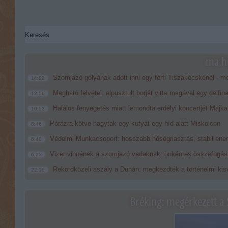
ma.hu
Szomjazó gólyának adott inni egy férfi Tiszakécskénél - me
14:02
Megható felvétel: elpusztult borját vitte magával egy delfin
12:56
Halálos fenyegetés miatt lemondta erdélyi koncertjét Majka
10:53
Pórázra kötve hagytak egy kutyát egy híd alatt Miskolcon
8:46
Védelmi Munkacsoport: hosszabb hőségriasztás, stabil energ
6:40
Vizet vinnének a szomjazó vadaknak: önkéntes összefogást
6:22
Rekordközeli aszály a Dunán: megkezdték a történelmi kisv
22:15
Bréking: megérkezett a 