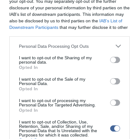
Portál szoftver és szerkesztőségi
your opt-out. You may separately opt-out of the further
•
Médiaajánlat és hirdetési akciók
•
Impresszum
•
Adatvédelmi nyiltakoz
disclosure of your personal information by third parties on the
IAB’s list of downstream participants. This information may
also be disclosed by us to third parties on the
IAB’s List of
Downstream Participants
that may further disclose it to other
third parties.
Please note that this website/app uses one or more Google
Personal Data Processing Opt Outs
services and may gather and store information including but
not limited to your visit or usage behaviour. You may click to
I want to opt-out of the Sharing of my
personal data.
grant or deny consent to Google and its third-party tags to
Opted In
use your data for below specified purposes in below Google
consent section.
I want to opt-out of the Sale of my
Personal Data.
Opted In
I want to opt-out of processing my
Personal Data for Targeted Advertising.
Opted In
I want to opt-out of Collection, Use,
Retention, Sale, and/or Sharing of my
Personal Data that Is Unrelated with the
Purposes for which it was collected.