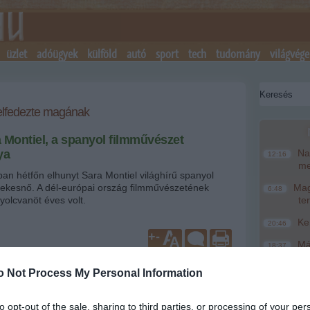
üzlet
adóügyek
külföld
autó
sport
tech
tudomány
világvége
felfedezte magának
 Montiel, a spanyol filmművészet
ya
Nag
12:16
me
an hétfőn elhunyt Sara Montiel világhírű spanyol
ekesnő. A dél-európai ország filmművészetének
Magy
6:48
olcvanöt éves volt.
te
Ke
20:46
+
-
Más
18:37
mo
ületett, eredeti neve María Antonia Abad Fernández
o Not Process My Personal Information
A T
ént az érzékiség jelképévé vált, énekesnőként is
16:12
ke
 vált ismertté, előadta többek közt a Bésame mucho, a
 az Amado mío című balladákat is. Pályafutása során
to opt-out of the sale, sharing to third parties, or processing of your per