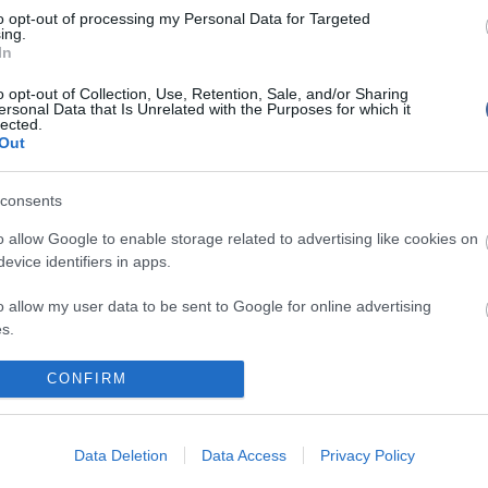
Skrillex l
to opt-out of processing my Personal Data for Targeted
ing.
In
o opt-out of Collection, Use, Retention, Sale, and/or Sharing
Nem is ol
ersonal Data that Is Unrelated with the Purposes for which it
lected.
írások:
Out
lhunyt a rendkívüli spanyol rendező
consents
Tanár Úr gy
ert világhírű filmkritikus
o allow Google to enable storage related to advertising like cookies on
AZ IGAZ
Page Grammy-díjas amerikai popénekesnő
evice identifiers in apps.
JólVanna
o allow my user data to be sent to Google for online advertising
khez hozzáfűzött hozzászólások nem a
ma.hu
network
s.
k. A szerkesztőség mindössze a hírek publikációjával
Porvihar
kommenteket nem tudja befolyásolni - azok az olvasók
ényét tartalmazzák.
to allow Google to send me personalized advertising.
CONFIRM
Mit szólsz
tan, mások személyiségi jogainak és jó hírnevének
o allow Google to enable storage related to analytics like cookies on
tásával kommenteljenek!
evice identifiers in apps.
Data Deletion
Data Access
Privacy Policy