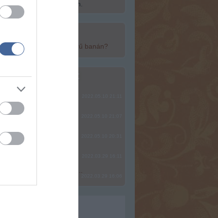
ép fel a Szabadság Szigetén.
top cikkek:
yan egészséges a népszerű banán?
top fórum témák:
ere, mindjárt lesz Lillád!
2022.05.10 21:11
SÁG SOHA NEM KÉSŐ
2022.05.10 21:07
2022.05.10 20:31
2022.03.29 16:11
? Ide minden baromságot...
2022.03.29 16:06