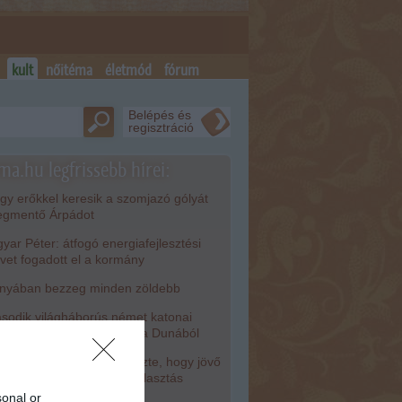
kult
nőitéma
életmód
fórum
Belépés és
regisztráció
ma.hu legfrissebb hírei:
y erőkkel keresik a szomjazó gólyát
gmentő Árpádot
ar Péter: átfogó energiafejlesztési
rvet fogadott el a kormány
nyában bezzeg minden zöldebb
odik világháborús német katonai
torkerékpár bukkant elő a Dunából
isza-frakció kezdeményezte, hogy jövő
dden legyen az államfőválasztás
sonal or