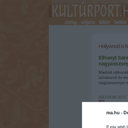
címlap
időjárás
kékhír
belföld
Hollywood is 
Elhunyt Sara
nagyasszon
Madridi otthonáb
színésznő és én
nagyasszonya ny
2013.04.08 16:22
MTI
La Manchában sz
ma.hu -
D
volt. Színésznők
csábító dalairól
La violetera és
If you wish 