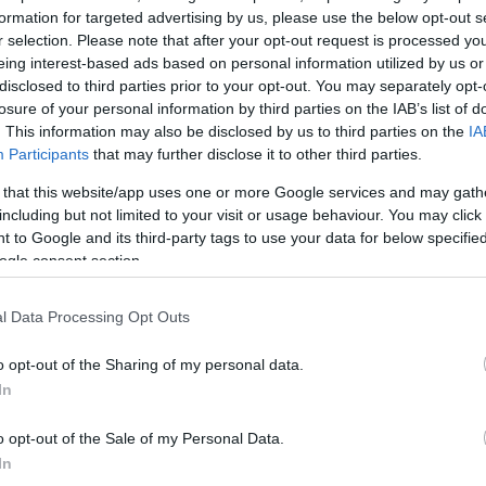
Szo
14:02
száz filmben játszott és több mint harminc lemezt
formation for targeted advertising by us, please use the below opt-out s
Ti
r selection. Please note that after your opt-out request is processed y
rö
eing interest-based ads based on personal information utilized by us or
éget Hollywood is felfedezte megának, az ötvenes
Meg
12:56
disclosed to third parties prior to your opt-out. You may separately opt-
zínészek oldalán játszott, mint Gary Cooper és Burt
ma
losure of your personal information by third parties on the IAB’s list of
 forgatta Vera Cruz című filmjét. Első férje Anthony
lt, a vásznon Cooper és Lancester mellett Charles
. This information may also be disclosed by us to third parties on the
IA
t szerelembe. Rajongói között tudhatta Ernest
Participants
that may further disclose it to other third parties.
Br
z orvosi Nobel-díjas Severo Ochoát. Hazájában az ő
nag
készült a spanyol filmművészet valaha volt egyik
 that this website/app uses one or more Google services and may gath
e, az El último cuplé című 1957-es alkotás.
including but not limited to your visit or usage behaviour. You may click 
 to Google and its third-party tags to use your data for below specifi
díjai között nemcsak spanyol, hanem francia és
ogle consent section.
ések is sorakoztak.
te a vásznon kívül is izgalmas és viharos volt,
l Data Processing Opt Outs
 házasságot, harmadik férje Pepe Tous mallorcai
zínésznő őt tartotta élete szerelmének, vele fogadott
ket. A férfi 1992-ben halt meg. Montiel nem gyászolt
o opt-out of the Sharing of my personal data.
múltán hozzáment az akkor 39 éves kubai Tony
In
itől 10 évvel később elvált.
o opt-out of the Sale of my Personal Data.
 bosszantotta szépsége. "A kinézet hátrányt jelent. A
Augusztus 
 a szépségemet értékelik, a tehetségemet nem" -
In
fesztiválk