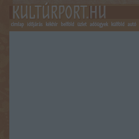
címlap
időjárás
kékhír
belföld
üzlet
adóügyek
külföld
autó