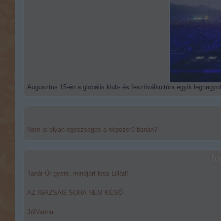
Augusztus 15-én a globális klub- és fesztiválkultúra egyik legnagyob
Nem is olyan egészséges a népszerű banán?
to
Tanár Úr gyere, mindjárt lesz Lillád!
AZ IGAZSÁG SOHA NEM KÉSŐ
JólVanna