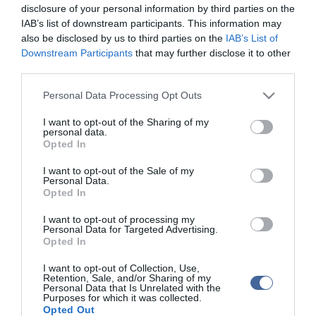
•
Médiaajánlat és hirdetési akciók
•
Impresszum
•
Adatvédelmi nyiltakoz
disclosure of your personal information by third parties on the
IAB’s list of downstream participants. This information may
also be disclosed by us to third parties on the
IAB’s List of
Downstream Participants
that may further disclose it to other
third parties.
Please note that this website/app uses one or more Google
Personal Data Processing Opt Outs
services and may gather and store information including but
not limited to your visit or usage behaviour. You may click to
I want to opt-out of the Sharing of my
personal data.
grant or deny consent to Google and its third-party tags to
Opted In
use your data for below specified purposes in below Google
consent section.
I want to opt-out of the Sale of my
Personal Data.
Opted In
I want to opt-out of processing my
Personal Data for Targeted Advertising.
Opted In
I want to opt-out of Collection, Use,
Retention, Sale, and/or Sharing of my
Personal Data that Is Unrelated with the
Purposes for which it was collected.
Opted Out