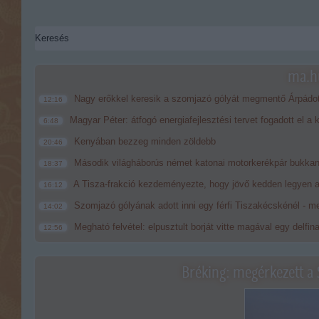
ma.hu
Nagy erőkkel keresik a szomjazó gólyát megmentő Árpádo
12:16
Magyar Péter: átfogó energiafejlesztési tervet fogadott el a
6:48
Kenyában bezzeg minden zöldebb
20:46
Második világháborús német katonai motorkerékpár bukkan
18:37
A Tisza-frakció kezdeményezte, hogy jövő kedden legyen a
16:12
Szomjazó gólyának adott inni egy férfi Tiszakécskénél - me
14:02
Megható felvétel: elpusztult borját vitte magával egy delfin
12:56
Bréking: megérkezett a 