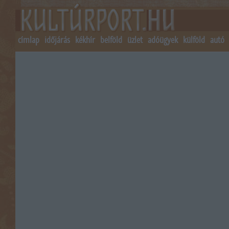
címlap
időjárás
kékhír
belföld
üzlet
adóügyek
külföld
autó