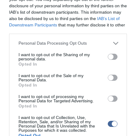
•
Médiaajánlat és hirdetési akciók
•
Impresszum
•
Adatvédelmi nyiltakoz
disclosure of your personal information by third parties on the
IAB’s list of downstream participants. This information may
also be disclosed by us to third parties on the
IAB’s List of
Downstream Participants
that may further disclose it to other
third parties.
Please note that this website/app uses one or more Google
Personal Data Processing Opt Outs
services and may gather and store information including but
not limited to your visit or usage behaviour. You may click to
I want to opt-out of the Sharing of my
personal data.
grant or deny consent to Google and its third-party tags to
Opted In
use your data for below specified purposes in below Google
consent section.
I want to opt-out of the Sale of my
Personal Data.
Opted In
I want to opt-out of processing my
Personal Data for Targeted Advertising.
Opted In
I want to opt-out of Collection, Use,
Retention, Sale, and/or Sharing of my
Personal Data that Is Unrelated with the
Purposes for which it was collected.
Opted Out