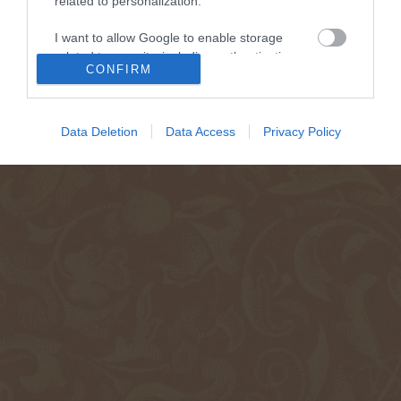
related to personalization.
I want to allow Google to enable storage
related to security, including authentication
CONFIRM
functionality and fraud prevention, and other
user protection.
Data Deletion
Data Access
Privacy Policy