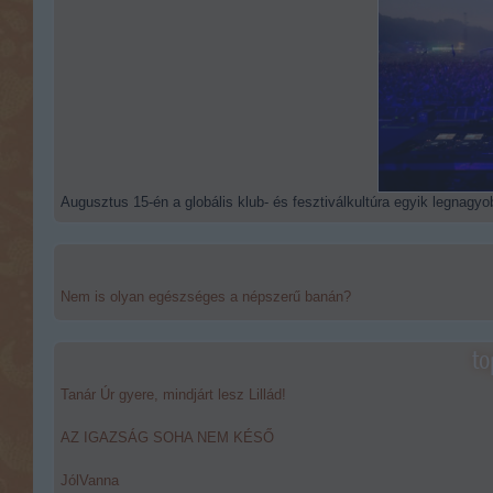
Augusztus 15-én a globális klub- és fesztiválkultúra egyik legnagyob
Nem is olyan egészséges a népszerű banán?
to
Tanár Úr gyere, mindjárt lesz Lillád!
AZ IGAZSÁG SOHA NEM KÉSŐ
JólVanna