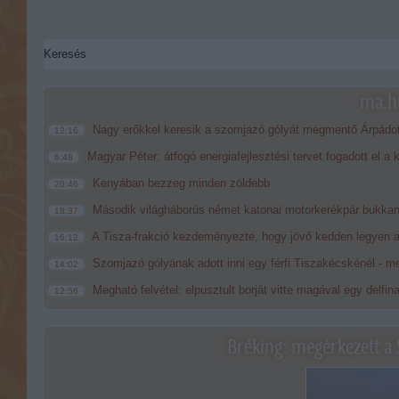
ma.hu
Nagy erőkkel keresik a szomjazó gólyát megmentő Árpádo
12:16
Magyar Péter: átfogó energiafejlesztési tervet fogadott el a
6:48
Kenyában bezzeg minden zöldebb
20:46
Második világháborús német katonai motorkerékpár bukkan
18:37
A Tisza-frakció kezdeményezte, hogy jövő kedden legyen a
16:12
Szomjazó gólyának adott inni egy férfi Tiszakécskénél - me
14:02
Megható felvétel: elpusztult borját vitte magával egy delfin
12:56
Bréking: megérkezett a 