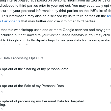
eing interest-based ads based on personal information utilized by us or
Szo
kel, amelyek képesek kilőni a nagy hatótávolságú
14:02
disclosed to third parties prior to your opt-out. You may separately opt-
Ti
 közül az elsőt az Oroszországgal való konfliktus
rö
losure of your personal information by third parties on the IAB’s list of
dése után hónapokon belül küldték Kijevnek.
. This information may also be disclosed by us to third parties on the
IA
Meg
12:56
iemelte, hogy az ATACMS rakéták korlátozott
Participants
that may further disclose it to other third parties.
ma
 kijevi katonai parancsnokoknak „körültekintően kell
uk, amikor Oroszországon belüli célpontokat
 that this website/app uses one or more Google services and may gath
including but not limited to your visit or usage behaviour. You may click 
 to Google and its third-party tags to use your data for below specifi
 védelmi minisztérium arról számolt be, hogy
Nem is ol
ogle consent section.
y hatótávolságú ATACMS rakétát lőtt ki a határ menti
re, és ötöt elfogtak a légvédelmi rendszerek, egy
sérült, és egy katonai bázis közelében csapódott a
l Data Processing Opt Outs
Tanár Úr gy
o opt-out of the Sharing of my personal data.
b mint két éve mérlegelte, hogy engedélyezze-e
sült Államok által szállított nagy hatótávolságú
In
AZ IGAZ
atát mélyen Oroszországba irányuló csapásokhoz.
 York Times meg nem nevezett amerikai
o opt-out of the Sale of my Personal Data.
ivatkozva arról számolt be, hogy Joe Biden leköszönő
JólVanna
feloldotta a fegyverek használatára vonatkozó
In
Porvihar
to opt-out of processing my Personal Data for Targeted
ing.
 EU leköszönő külügyi vezetője, Josep Borrell is
Mit szólsz
In
z ukrán Vlagyimir Zelenszkij azt állította, hogy több