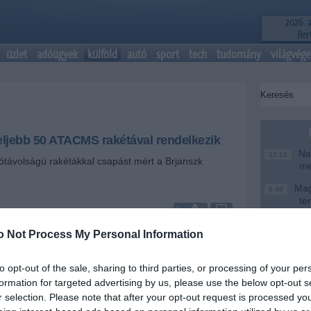
2026. 
Bert
üzlet
adóügyek
külföld
autó
sport
tech
tudomány
világvége
eljebb 50 ATACMS rakétával rendelkezik
Nag
12:16
tótávolságú rakétákkal csapást mért a Brjanszk
me
Magy
6:48
te
+
-
Ke
20:46
o Not Process My Personal Information
reg vélhetően eddig csak mintegy 50 darab ATACMS
Más
18:37
z Egyesült Államoktól - jelentette kedden a The
mo
ezve ugyanakkor, hogy a Pentagon nem hozott
to opt-out of the sale, sharing to third parties, or processing of your per
zámadatokat a vitatott fegyverszállítmányról.
A T
formation for targeted advertising by us, please use the below opt-out s
16:12
ke
r selection. Please note that after your opt-out request is processed y
int az ukrán haderő „bőven” rendelkezik HIMARS és