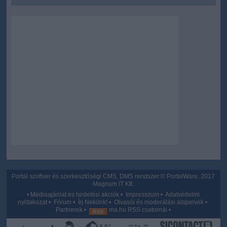
Portál szoftver és szerkesztőségi CMS, DMS rendszer:© PortalWare, 2017
Magnum IT Kft.
•
Médiaajánlat és hirdetési akciók
•
Impresszum
•
Adatvédelmi
nyiltakozat
•
Fórum
•
Írj Nekünk!
•
Olvasói és moderálási alapelvek
•
Partnerek
•
ma.hu RSS csatornái
•