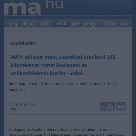
címlap
időjárás
kékhír
belföld
üzlet
adóügyek
külföld
autó
sp
Közlekedés
MÁV: először ment utasokkal óránként 160
kilométerrel vonat Budapest és
Székesfehérvár között - videó
Idén még nem kerül menetrendbe, csak a késő vonatok fogják
használni.
2025.06.14 10:31
+
-
MTI
Budapest és Székesfehérvár között első alkalommal ment
utasokkal óránként 160 kilométeres sebességgel vonat pénteken -