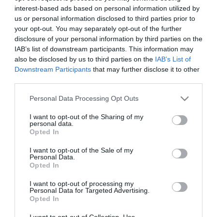
menetrendszerűség és javul a szolgáltatás Budapest és a Balaton
interest-based ads based on personal information utilized by
között - mondta Hegyi Zsolt.
us or personal information disclosed to third parties prior to
your opt-out. You may separately opt-out of the further
disclosure of your personal information by third parties on the
IAB’s list of downstream participants. This information may
also be disclosed by us to third parties on the
IAB’s List of
Downstream Participants
that may further disclose it to other
third parties.
Please note that this website/app uses one or more Google
Personal Data Processing Opt Outs
services and may gather and store information including but
not limited to your visit or usage behaviour. You may click to
I want to opt-out of the Sharing of my
personal data.
grant or deny consent to Google and its third-party tags to
Opted In
use your data for below specified purposes in below Google
consent section.
I want to opt-out of the Sale of my
Personal Data.
Opted In
I want to opt-out of processing my
Personal Data for Targeted Advertising.
Opted In
I want to opt-out of Collection, Use,