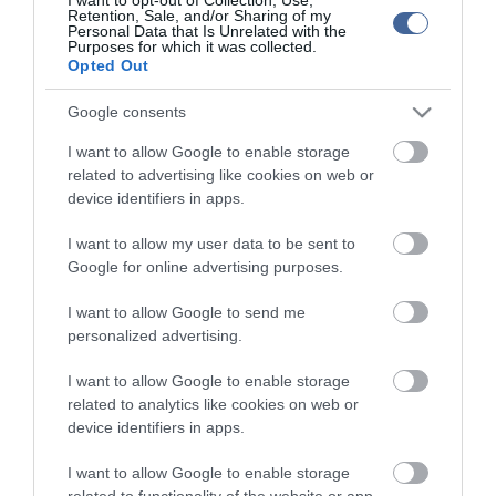
Retention, Sale, and/or Sharing of my
Personal Data that Is Unrelated with the
Figyelem! A cikkhez hozzáfűzött hozzászólások nem a
ma.hu
network nézeteit
Purposes for which it was collected.
tükrözik. A szerkesztőség mindössze a hírek publikációjával foglalkozik, a
Opted Out
kommenteket nem tudja befolyásolni - azok az olvasók személyes véleményét
tartalmazzák.
Kérjük, kulturáltan, mások személyiségi jogainak és jó hírnevének tiszteletben
Google consents
tartásával kommenteljenek!
I want to allow Google to enable storage
related to advertising like cookies on web or
device identifiers in apps.
I want to allow my user data to be sent to
ma.hu legfrissebb hírei:
Google for online advertising purposes.
Szomjazó gólyának adott inni egy férfi Tiszakécskénél -
14:02
I want to allow Google to send me
megható pillanatot rögzített a kamera
personalized advertising.
Megható felvétel: elpusztult borját vitte magával egy
12:56
delfinanya
I want to allow Google to enable storage
related to analytics like cookies on web or
Halálos fenyegetés miatt lemondta erdélyi koncertjét Majka
10:53
device identifiers in apps.
Pórázra kötve hagytak egy kutyát egy híd alatt Miskolcon
8:46
I want to allow Google to enable storage
Védelmi Munkacsoport: hosszabb hőségriasztás, stabil
6:40
related to functionality of the website or app.