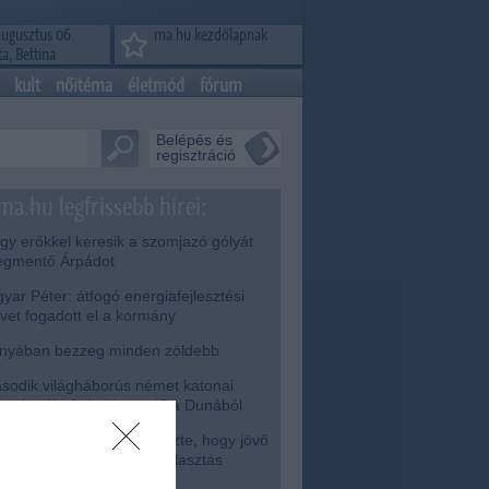
augusztus 06.
ma.hu kezdőlapnak
a, Bettina
kult
nőitéma
életmód
fórum
Belépés és
regisztráció
ma.hu legfrissebb hírei:
y erőkkel keresik a szomjazó gólyát
gmentő Árpádot
ar Péter: átfogó energiafejlesztési
rvet fogadott el a kormány
nyában bezzeg minden zöldebb
odik világháborús német katonai
torkerékpár bukkant elő a Dunából
isza-frakció kezdeményezte, hogy jövő
dden legyen az államfőválasztás