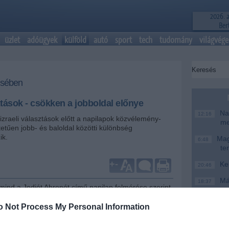
2026. 
Bert
üzlet
adóügyek
külföld
autó
sport
tech
tudomány
világvége
isében
sztások - csökken a jobboldal előnye
Nag
12:16
zraeli választások előtt a napilapok közvélemény-
me
etűen jobb- és baloldal közötti különbség
ik.
Magy
6:48
te
+
-
Ke
20:46
Más
18:37
mind a Jediót Ahronót című napilap felmérése szerint
mo
znek a jobboldali pártok közösen, míg a bal-centrum-
üttesen 57 mandátumra számíthatnak a január 22-i
A T
o Not Process My Personal Information
16:12
 megalakuló új, 120 fős izraeli parlamentben. A két
ke
tsága közötti különbség - amely mostanra tehát hat