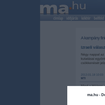
címlap
időjárás
kékhír
belföld
A kampány fin
Izraeli vála
Négy nappal az i
kutatásai egyönt
csökkenését jelz
2013.01.18 10:03
MTI
Mind a Háárec, 
63 helyet szere
arab pártok egy
ma.hu -
D
választások után
tábor támogatot