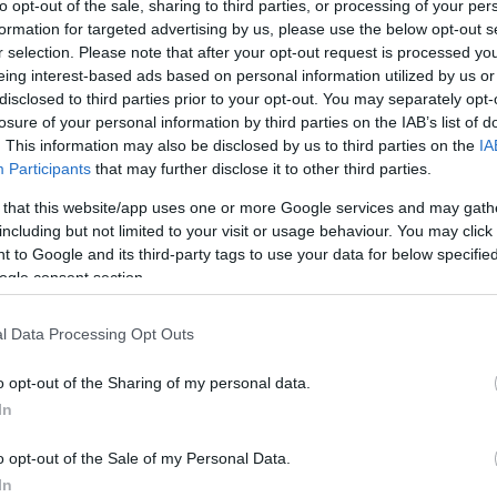
to opt-out of the sale, sharing to third parties, or processing of your per
Szo
adt - a kampányidőszak novemberi kezdete óta
14:02
Ti
formation for targeted advertising by us, please use the below opt-out s
sökken.
rö
r selection. Please note that after your opt-out request is processed y
nik a jobboldali Likud-Jiszráél Béténu (Izrael a
eing interest-based ads based on personal information utilized by us or
Meg
12:56
ási koalíciójának győzelme, amely messze a
disclosed to third parties prior to your opt-out. You may separately opt-
ma
ment legnagyobb pártja lesz. Mind a Háárec mind a
losure of your personal information by third parties on the IAB’s list of
32 mandátumot jelzett számukra, ami tízzel kevesebb,
. This information may also be disclosed by us to third parties on the
IA
selői hellyel jelenleg a két párt együttesen
Participants
that may further disclose it to other third parties.
Nem is ol
 that this website/app uses one or more Google services and may gath
 bejelentette, hogy az új parlament alakuló ülése
Béténu - miközben stabil koalíciós partnere marad a
including but not limited to your visit or usage behaviour. You may click 
 különválik, önálló frakciót alakít. Ezzel Benjámin
 to Google and its third-party tags to use your data for below specifi
ányfő pártjának így csak a megszerzett mandátumok
ogle consent section.
armada marad.
Tanár Úr gy
gyobb párt várhatóan a szociáldemokrata Munkapárt
l Data Processing Opt Outs
AZ IGAZ
mmal mindkét napilap szerint. A Seli Jehimovics
pjóléti programjával megduplázhatja helyeinek
o opt-out of the Sharing of my personal data.
legi parlamenti ciklusban ugyanis mindössze nyolc
JólVanna
.
In
Porvihar
mény-kutatás szerint 10-15 mandátumot szerez
o opt-out of the Sale of my Personal Data.
abájt Hajehudi (Zsidó Haza) telepeseket támogató
In
Mit szólsz
nalista párt, a keleti vallásosokat tömörítő Sász és