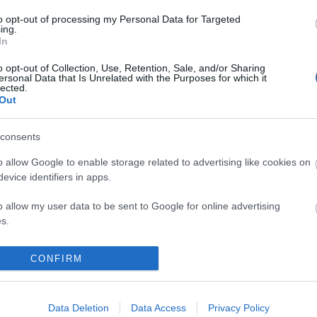
g megalakult Jes Atíd (Van jövő) nevű centrista
to opt-out of processing my Personal Data for Targeted
ing.
In
ben lemaradt a Cipi Livni volt külügyminiszter által
alapított Tnua (Mozgalom) nevű centrista párt.
o opt-out of Collection, Use, Retention, Sale, and/or Sharing
t és tíz mandátum közötti kategóriába, ahol rajta
ersonal Data that Is Unrelated with the Purposes for which it
ális Merec és az askenázi ultraortodoxok vallásos
lected.
Out
ap elemzői szerint a választási eredmények
d Netanjahu győzelmét, de igencsak megnehezítik
consents
ciós tárgyalásokat. A felmérések szerint négy nappal
lőtt a megkérdezetteknek mintegy 15 százaléka nem
o allow Google to enable storage related to advertising like cookies on
l, hova adja voksát.
evice identifiers in apps.
o allow my user data to be sent to Google for online advertising
s.
to allow Google to send me personalized advertising.
CONFIRM
írások:
o allow Google to enable storage related to analytics like cookies on
mintegy kétszáz új telepeslakásra Ciszjordániában
evice identifiers in apps.
Data Deletion
Data Access
Privacy Policy
k a találgatások az új kormány összetételéről