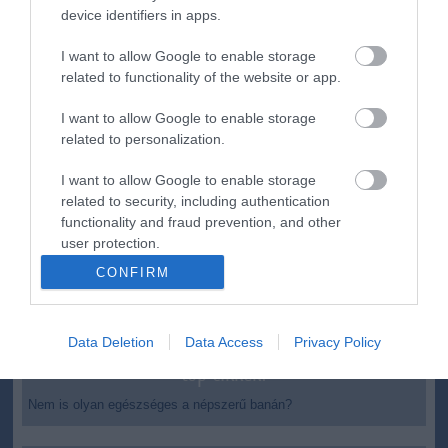
ma.hu legfrissebb hírei:
device identifiers in apps.
Vitézy Dávid: 2,3 milliárd forint került vissza az államhoz
8:04
egy útdíjrendszeres ügylet felülvizsgálata után
I want to allow Google to enable storage
related to functionality of the website or app.
Saját életét is kockára tette a magyar erdész, hogy
22:22
megállítsa a tüzet
I want to allow Google to enable storage
Második világháborús MG-42 géppuskát emeltek ki a
20:20
related to personalization.
Dunából - a rendőrség lefoglalta
A Miniszterelnökség felmondta a Lounge Eventtel kötött
18:19
I want to allow Google to enable storage
keretszerződését
related to security, including authentication
functionality and fraud prevention, and other
Megérkezett az eső a Duna vízgyűjtőjére
16:21
user protection.
Újabb két gyanúsítottat fogtak el a 600 milliós
14:26
ingatlanmaffia ügyében
CONFIRM
Vizes Eb - Megvan az első magyar arany, a nyíltvízi úszó
12:56
Betlehem Dávid nyerte a kieséses versenyt
Data Deletion
Data Access
Privacy Policy
top cikkek:
Nem is olyan egészséges a népszerű banán?