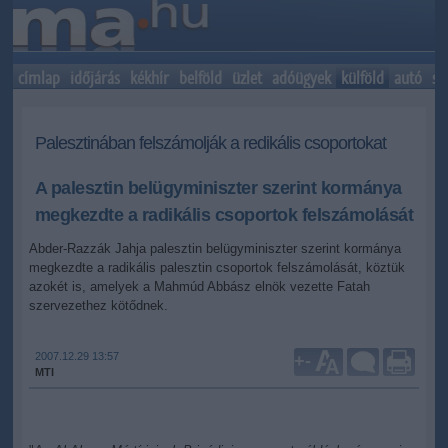
címlap
időjárás
kékhír
belföld
üzlet
adóügyek
külföld
autó
sp
Palesztinában felszámolják a redikális csoportokat
A palesztin belügyminiszter szerint kormánya
megkezdte a radikális csoportok felszámolását
Abder-Razzák Jahja palesztin belügyminiszter szerint kormánya
megkezdte a radikális palesztin csoportok felszámolását, köztük
azokét is, amelyek a Mahmúd Abbász elnök vezette Fatah
szervezethez kötődnek.
2007.12.29 13:57
+
-
MTI