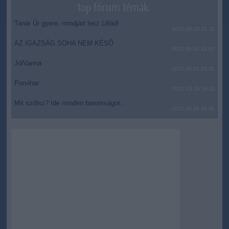
top fórum témák:
Tanár Úr gyere, mindjárt lesz Lillád!
2022.05.10 21:11
AZ IGAZSÁG SOHA NEM KÉSŐ
2022.05.10 21:07
JólVanna
2022.05.10 20:31
Porvihar
2022.03.29 16:11
Mit szólsz? Ide minden baromságot...
2022.03.29 16:06