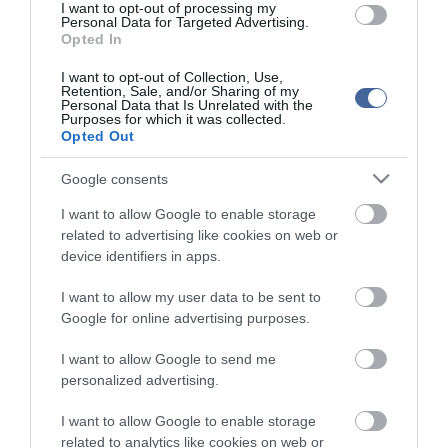
I want to opt-out of processing my
Personal Data for Targeted Advertising.
Opted In
Kapcsolódó írások:
I want to opt-out of Collection, Use,
Az al-Kaida pakisztáni vezetője tagadja, hogy köze lenne Bhutto
Retention, Sale, and/or Sharing of my
halálához
Personal Data that Is Unrelated with the
Purposes for which it was collected.
Végső nyugalomra helyezték Benazir Bhuttót
Opted Out
Az al-Kaida gyilkolta meg Benazir Bhuttot
Google consents
I want to allow Google to enable storage
Figyelem! A cikkhez hozzáfűzött hozzászólások nem a
ma.hu
network nézeteit
related to advertising like cookies on web or
tükrözik. A szerkesztőség mindössze a hírek publikációjával foglalkozik, a
device identifiers in apps.
kommenteket nem tudja befolyásolni - azok az olvasók személyes véleményét
tartalmazzák.
I want to allow my user data to be sent to
Kérjük, kulturáltan, mások személyiségi jogainak és jó hírnevének tiszteletben
Google for online advertising purposes.
tartásával kommenteljenek!
I want to allow Google to send me
personalized advertising.
I want to allow Google to enable storage
related to analytics like cookies on web or