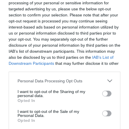
processing of your personal or sensitive information for
a Hamász ciszjordániai szervezetének 14 tagját. A Palesztin
Hatóság egy névtelenül nyilatkozó illetékese közölte újságírókkal:
targeted advertising by us, please use the below opt-out
a hatóságok gyanúja szerint az őrizetbe vett személyek a Hamász
section to confirm your selection. Please note that after your
"rendőrségéhez", az úgynevezett Végrehajtó Erőhöz tartoznak,
opt-out request is processed you may continue seeing
ezzel kapcsolatban akarják kihallgatni őket. Nyugati diplomaták
interest-based ads based on personal information utilized by
szerint Abbász kormánya és a neki alárendelt hatóságok jelentős
us or personal information disclosed to third parties prior to
lépéseket tettek és tesznek az utóbbi időben Ciszjordánia egyes
your opt-out. You may separately opt-out of the further
részein a törvényesség biztosítása, a Hamász radikálisainak
disclosure of your personal information by third parties on the
megfékezése érdekében.
IAB’s list of downstream participants. This information may
Abbász és Ehud Olmert izraeli kormányfő megegyezett a múlt
also be disclosed by us to third parties on the
IAB’s List of
hónapban az egyesült államokbeli Annapolisban rendezett Közel-
Downstream Participants
that may further disclose it to other
Kelet-konferencián, hogy tárgyalásokat kezdenek egy 2008 végéig
third parties.
megkötendő békeegyezségről, amelynek értelmében létrejöhetne
egy független palesztin állam. Az izraeli kormány azonban
Please note that this website/app uses one or more Google
Personal Data Processing Opt Outs
feltételként szabja minden korábbi megállapodás végrehajtásához,
services and may gather and store information including but
hogy a palesztinok tegyenek eleget az útiterv néven ismertté vált
not limited to your visit or usage behaviour. You may click to
I want to opt-out of the Sharing of my
béketervben vállalt kötelezettségeiknek, és fékezzék meg
personal data.
grant or deny consent to Google and its third-party tags to
szélsőségeseiket Ciszjordániában, valamint a Hamász szervezet
Opted In
use your data for below specified purposes in below Google
ellenőrzése alatt álló Gázai övezetben.
consent section.
I want to opt-out of the Sale of my
Personal Data.
Opted In