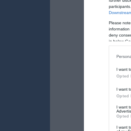
further disc
A műsor beharang
participants
egy-egy falatnyi
Downstream 
napraforgóolajb
Please note
Az
upi.com
híra
information 
fontosságára pró
deny consent
in below Go
Persona
I want t
Opted 
I want t
Opted 
I want 
Advertis
Opted 
I want t