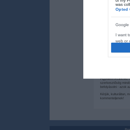
of my P
was col
Opted 
Google 
I want t
Kapcsolódó 
web or d
Kannibál videó
I want t
Kannibálok etté
purpose
I want 
Figyelem! A cikkhez
szerkesztőség mindös
I want t
befolyásolni - azok 
web or d
Kérjük, kulturáltan, 
kommenteljenek!
I want t
or app.
I want t
Por