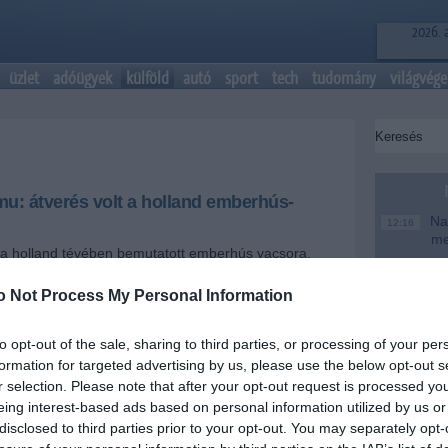
2026. 
üzlet
adóügyek
külföld
autó
sport
tech
tudomány
világvége
u: átverés volt a holland emberhús-
Nag
12:16
me
t a holland tévében bemutatott emberhús vacsora.
Magy
6:48
te
o Not Process My Personal Information
+
-
Ke
20:46
to opt-out of the sale, sharing to third parties, or processing of your per
tet az a videó, melyen két holland műsorvezető egy
Más
18:37
formation for targeted advertising by us, please use the below opt-out s
úst fogyaszt - élő adásban. A műsort sugárzó BNN-TV
mo
r selection. Please note that after your opt-out request is processed y
a nemrégiben azonban bejelentette: az egész
A T
így a két házigazda, Dennis Storm és Valerio Zeno
16:12
eing interest-based ads based on personal information utilized by us or
ke
lok.
disclosed to third parties prior to your opt-out. You may separately opt-