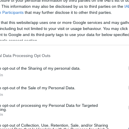
losure of your personal information by third parties on the IAB’s list of
Szo
14:02
ozója szerint a két férfi egymás testéből vágott ki
. This information may also be disclosed by us to third parties on the
IA
Ti
 húst, melyet később egy mesterszakács sütött ki -
rö
Participants
that may further disclose it to other third parties.
an.
Meg
12:56
 that this website/app uses one or more Google services and may gath
dása szerint az egész akció a szervadományozás
ma
including but not limited to your visit or usage behaviour. You may click 
bálta felhívni a figyelmet.
 to Google and its third-party tags to use your data for below specifi
ogle consent section.
Nem is ol
l Data Processing Opt Outs
o opt-out of the Sharing of my personal data.
In
Tanár Úr gy
o opt-out of the Sale of my Personal Data.
AZ IGAZ
In
JólVanna
to opt-out of processing my Personal Data for Targeted
ing.
Porvihar
In
o opt-out of Collection, Use, Retention, Sale, and/or Sharing
Mit szólsz