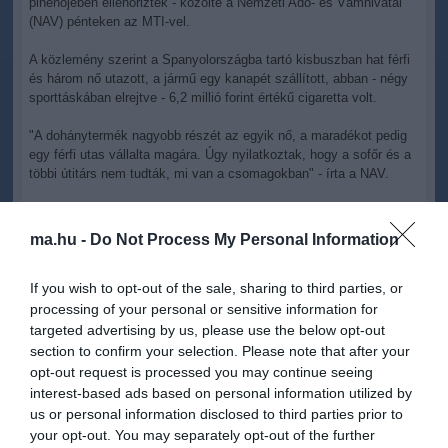
pihenőjében ellenőriztek - közölte a Nemzeti Adó- és Vámhivatal
(NAV) pénteken az MTI-vel.
A közlemény szerint a Spanyolországba tartó kisbuszban hat férfi
és három nő utazott, a jármű egy kanapét szállított, abban - négy
sporttáskában elrejtve - 6,2 millió forint értékű cigaretta volt.
"A dohánytermék nagyobb részét az egyik nő, a maradékot pedig
egy férfi utas vállalta magára. Úgy nyilatkoztak, hogy a sofőr és a
többi útitárs nem tudták, mi van a csomagokban" - írta a NAV.
A dohánygyártmányt lefoglalták, a két utassal szemben jövedéki
törvénysértés elkövetése miatt indítottak eljárást - áll a
ma.hu -
Do Not Process My Personal Information
közleményben.
If you wish to opt-out of the sale, sharing to third parties, or
processing of your personal or sensitive information for
targeted advertising by us, please use the below opt-out
section to confirm your selection. Please note that after your
opt-out request is processed you may continue seeing
interest-based ads based on personal information utilized by
us or personal information disclosed to third parties prior to
your opt-out. You may separately opt-out of the further