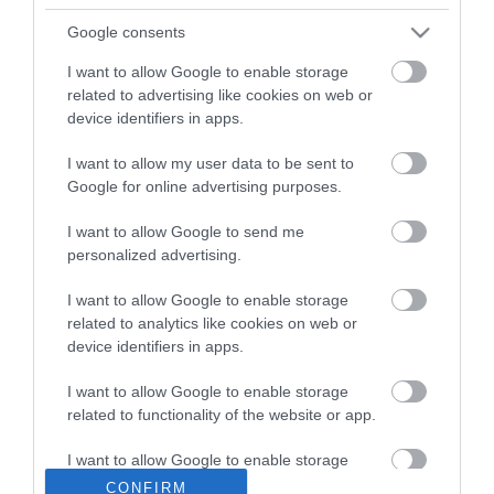
ma.hu legfrissebb hírei:
Google consents
Nagy erőkkel keresik a szomjazó gólyát megmentő
12:16
I want to allow Google to enable storage
Árpádot
related to advertising like cookies on web or
Magyar Péter: átfogó energiafejlesztési tervet fogadott el a
6:48
device identifiers in apps.
kormány
I want to allow my user data to be sent to
Kenyában bezzeg minden zöldebb
20:46
Google for online advertising purposes.
Második világháborús német katonai motorkerékpár
18:37
bukkant elő a Dunából
I want to allow Google to send me
A Tisza-frakció kezdeményezte, hogy jövő kedden legyen
16:12
personalized advertising.
az államfőválasztás
I want to allow Google to enable storage
Szomjazó gólyának adott inni egy férfi Tiszakécskénél -
14:02
megható pillanatot rögzített a kamera
related to analytics like cookies on web or
device identifiers in apps.
Megható felvétel: elpusztult borját vitte magával egy
12:56
delfinanya
I want to allow Google to enable storage
related to functionality of the website or app.
top cikkek:
I want to allow Google to enable storage
Nem is olyan egészséges a népszerű banán?
related to personalization.
CONFIRM