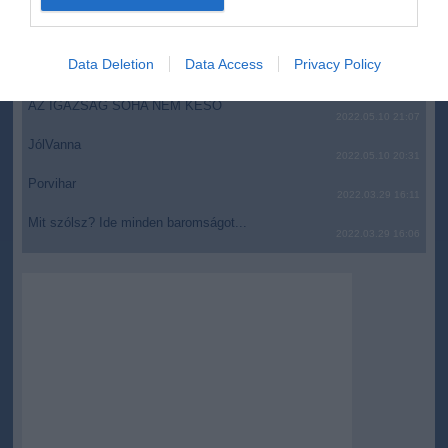
top fórum témák:
I want to allow Google to enable storage
related to security, including authentication
Data Deletion
Data Access
Privacy Policy
Tanár Úr gyere, mindjárt lesz Lillád!
functionality and fraud prevention, and other
2022.05.10 21:11
user protection.
AZ IGAZSÁG SOHA NEM KÉSŐ
2022.05.10 21:07
JólVanna
2022.05.10 20:31
Porvihar
2022.03.29 16:11
Mit szólsz? Ide minden baromságot...
2022.03.29 16:06