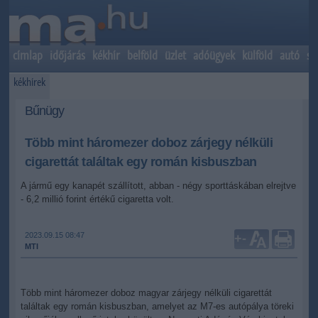
címlap
időjárás
kékhír
belföld
üzlet
adóügyek
külföld
autó
sp
kékhírek
Bűnügy
Több mint háromezer doboz zárjegy nélküli
cigarettát találtak egy román kisbuszban
A jármű egy kanapét szállított, abban - négy sporttáskában elrejtve
- 6,2 millió forint értékű cigaretta volt.
2023.09.15 08:47
+
-
MTI
Több mint háromezer doboz magyar zárjegy nélküli cigarettát
találtak egy román kisbuszban, amelyet az M7-es autópálya töreki