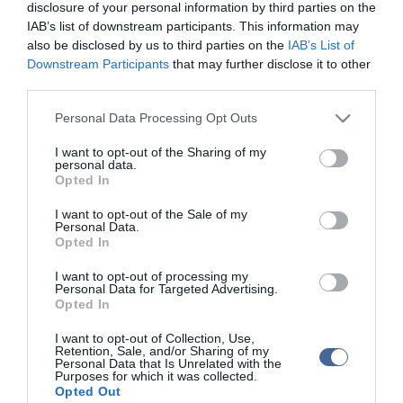
disclosure of your personal information by third parties on the
IAB’s list of downstream participants. This information may
also be disclosed by us to third parties on the
IAB’s List of
Downstream Participants
that may further disclose it to other
third parties.
Please note that this website/app uses one or more Google
Personal Data Processing Opt Outs
services and may gather and store information including but
not limited to your visit or usage behaviour. You may click to
I want to opt-out of the Sharing of my
personal data.
grant or deny consent to Google and its third-party tags to
Opted In
use your data for below specified purposes in below Google
consent section.
I want to opt-out of the Sale of my
Personal Data.
Figyelem! A cikkhez hozzáfűzött hozzászólások nem a
ma.hu
network nézeteit
Opted In
tükrözik. A szerkesztőség mindössze a hírek publikációjával foglalkozik, a
kommenteket nem tudja befolyásolni - azok az olvasók személyes véleményét
tartalmazzák.
I want to opt-out of processing my
Personal Data for Targeted Advertising.
Kérjük, kulturáltan, mások személyiségi jogainak és jó hírnevének tiszteletben
Opted In
tartásával kommenteljenek!
I want to opt-out of Collection, Use,
Retention, Sale, and/or Sharing of my
Personal Data that Is Unrelated with the
Purposes for which it was collected.
Opted Out