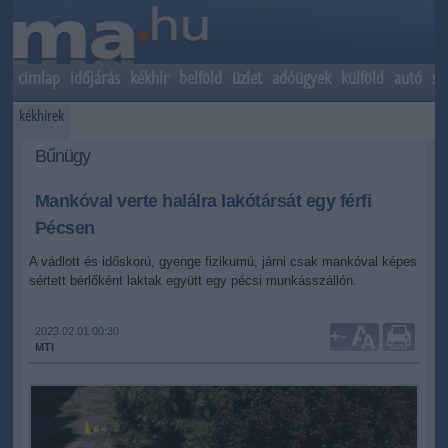
címlap
időjárás
kékhír
belföld
üzlet
adóügyek
külföld
autó
sp
kékhírek
Bűnügy
Mankóval verte halálra lakótársát egy férfi
Pécsen
A vádlott és időskorú, gyenge fizikumú, járni csak mankóval képes
sértett bérlőként laktak együtt egy pécsi munkásszállón.
2023.02.01 00:30
+
-
MTI