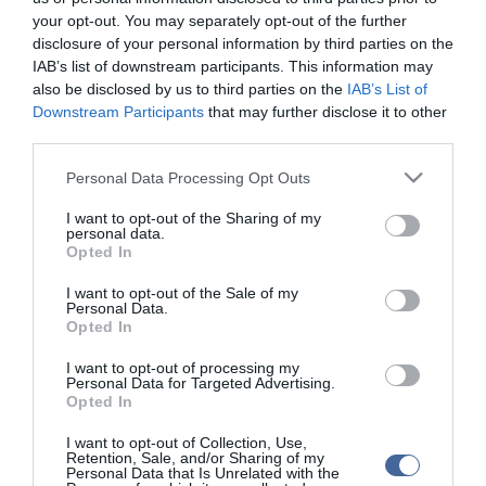
Mankóját elvette, majd azzal testszerte ütlegelni kezdte, négyszer
your opt-out. You may separately opt-out of the further
a sértett fejére is lesújtott.
disclosure of your personal information by third parties on the
IAB’s list of downstream participants. This information may
A bántalmazásnak az vetett véget, hogy a földön fekvő sértett
also be disclosed by us to third parties on the
IAB’s List of
segítségért kiáltott az épület lakóinak, akik a támadót lefogták és
Downstream Participants
that may further disclose it to other
értesítették a mentőket, rendőrséget.
third parties.
A mankóval megvert férfit kórházba vitték, ahol egy nappal később
Please note that this website/app uses one or more Google
Personal Data Processing Opt Outs
a bántalmazás során elszenvedett sérülései következtében
services and may gather and store information including but
meghalt.
not limited to your visit or usage behaviour. You may click to
I want to opt-out of the Sharing of my
personal data.
grant or deny consent to Google and its third-party tags to
A jelenleg is letartóztatásban lévő vádlott ellen halált okozó testi
Opted In
sértés miatt emelt vádat az ügyészség.
use your data for below specified purposes in below Google
consent section.
I want to opt-out of the Sale of my
Personal Data.
Opted In
I want to opt-out of processing my
Figyelem! A cikkhez hozzáfűzött hozzászólások nem a
ma.hu
network nézeteit
Personal Data for Targeted Advertising.
tükrözik. A szerkesztőség mindössze a hírek publikációjával foglalkozik, a
Opted In
kommenteket nem tudja befolyásolni - azok az olvasók személyes véleményét
tartalmazzák.
I want to opt-out of Collection, Use,
Kérjük, kulturáltan, mások személyiségi jogainak és jó hírnevének tiszteletben
Retention, Sale, and/or Sharing of my
tartásával kommenteljenek!
Personal Data that Is Unrelated with the