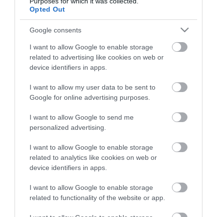
Purposes for which it was collected.
Opted Out
Google consents
I want to allow Google to enable storage
ma.hu legfrissebb hírei:
related to advertising like cookies on web or
device identifiers in apps.
Hulladékvadászat indul a Dunán: a rekordalacsony vízállás
12:20
miatt most láthatóvá váltak a mederben rejtőző roncsok
I want to allow my user data to be sent to
Vitézy Dávid: háromszor annyian utaznak a komlói
10:40
Google for online advertising purposes.
vonalon, mint korábban a pótlóbuszokon
I want to allow Google to send me
Vitézy Dávid: 2,3 milliárd forint került vissza az államhoz
8:04
egy útdíjrendszeres ügylet felülvizsgálata után
personalized advertising.
Saját életét is kockára tette a magyar erdész, hogy
22:22
I want to allow Google to enable storage
megállítsa a tüzet
related to analytics like cookies on web or
Második világháborús MG-42 géppuskát emeltek ki a
20:20
device identifiers in apps.
Dunából - a rendőrség lefoglalta
A Miniszterelnökség felmondta a Lounge Eventtel kötött
18:19
I want to allow Google to enable storage
keretszerződését
related to functionality of the website or app.
Megérkezett az eső a Duna vízgyűjtőjére
16:21