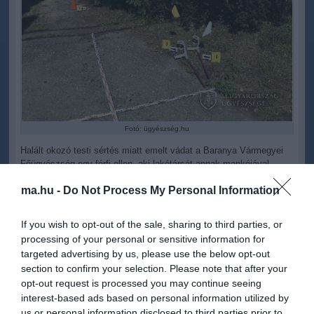
Fotó: ügyészség.hu
Halált okozó testi sértés miatt emelt vádat a Baranya Vármegyei
Főügyészség egy férfi ellen, aki lakótársát annak mankójával
halálra verte egy pécsi munkásszállón tavaly nyáron - közölte a
ma.hu -
Do Not Process My Personal Information
vádhatóság kedden az MTI-vel.
A főügyészség közleményében azt írták: a vádlott és időskorú,
If you wish to opt-out of the sale, sharing to third parties, or
gyenge fizikumú, járni csak mankóval képes sértett bérlőként
processing of your personal or sensitive information for
laktak együtt egy pécsi munkásszállón.
targeted advertising by us, please use the below opt-out
section to confirm your selection. Please note that after your
Tavaly júniusban egy reggel az ittas vádlott szóváltásba keveredett
opt-out request is processed you may continue seeing
lakótársával, aki ennek során fejen ütötte őt.
interest-based ads based on personal information utilized by
Az ütés miatt földre esett vádlott felkelt, lakótársát a padlóra lökte.
us or personal information disclosed to third parties prior to