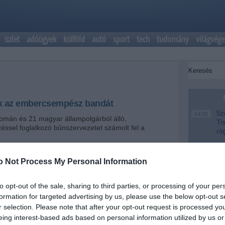
üzlet
adóügyek
külföld
autó
sport
tech
tudomány
világvége
k az embercsempész bandát
Szo
14:02
román és 21 magyar állampolgárból álló,
Ti
sel foglalkozó bűnszervezetet számolt fel a
rö
Meg
12:56
ma
o Not Process My Personal Information
+
-
Hal
10:53
ko
to opt-out of the sale, sharing to third parties, or processing of your per
formation for targeted advertising by us, please use the below opt-out s
Pórá
8:46
Csempészett emberek
al
r selection. Please note that after your opt-out request is processed y
eing interest-based ads based on personal information utilized by us or
ndőr-főkapitányság kommunikációs szolgálatának
Véd
6:40