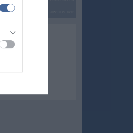
? Ide minden baromságot...
2022.03.29 16:06