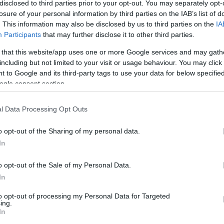
int a 24 tagú bűnszervezet 2012. februártól
disclosed to third parties prior to your opt-out. You may separately opt-
hő
alkalommal - alkalmanként 3-4 afgán és pakisztáni
losure of your personal information by third parties on the IAB’s list of
-, összesen 435 embernek nyújtott segítséget
Vize
. This information may also be disclosed by us to third parties on the
IA
6:22
arország déli határszakaszáról, illetve
ön
Participants
that may further disclose it to other third parties.
ból Ausztriába, valamint Olaszországba történő
tú
shoz.
 that this website/app uses one or more Google services and may gath
Rek
22:15
including but not limited to your visit or usage behaviour. You may click 
a 
lén két afgán állampolgár állt, szoros kapcsolatban
 to Google and its third-party tags to use your data for below specifi
társaikkal, akiknek az volt a feladatuk, hogy további
ogle consent section.
zzenek be illegális szállításokra. A magyar
rót, a szállítók 200-500 eurót kaptak
 Az afgán főszervezővel kapcsolatban állt egy román
l Data Processing Opt Outs
 aki a gyanú szerint középszintű szervezőként magyar
Nem is ol
 meg illegális bevándorlók szállításával.
o opt-out of the Sharing of my personal data.
 álló adatok alapján a gyanúsítottaknak a
In
 elkövetésével több ezer euró hasznuk volt. A pénz
felélték, azonban az egyik főszervezőnél tartott
Tanár Úr gy
mával 6000 dollárt lefoglaltak a rendőrök. A
o opt-out of the Sale of my Personal Data.
zállítók részére a bűncselekmények elkövetéséért
In
AZ IGAZ
eurót fizettek ki - írta a rendőrség.
to opt-out of processing my Personal Data for Targeted
JólVanna
I befejezte a nyomozást, és a 24 gyanúsítottal
ing.
ett iratokat vádemelési javaslattal megküldi a Bajai
In
Porvihar
gnek - olvasható a közleményben.