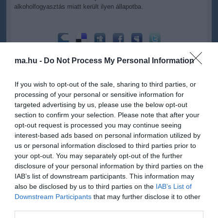
alkoholfogyasztás miatt került ilyen állapotba.
ma.hu -
Do Not Process My Personal Information
Kapcsolódó írások:
If you wish to opt-out of the sale, sharing to third parties, or
Lángba borult egy régi villa tetőszerkezete Budapesten
processing of your personal or sensitive information for
Eltűnt a szem elől - nyoma veszett a balatoni korcsolyázónak
targeted advertising by us, please use the below opt-out
section to confirm your selection. Please note that after your
Leégett a gyöngyöspatai cigányvajda háza
opt-out request is processed you may continue seeing
OKF: munkába áll a fővárosi jégtörő
interest-based ads based on personal information utilized by
us or personal information disclosed to third parties prior to
Lángokban áll a a cigányvajda háza Gyöngyöspatán
your opt-out. You may separately opt-out of the further
disclosure of your personal information by third parties on the
IAB’s list of downstream participants. This information may
Figyelem! A cikkhez hozzáfűzött hozzászólások nem a
ma.hu
network nézeteit
also be disclosed by us to third parties on the
IAB’s List of
tükrözik. A szerkesztőség mindössze a hírek publikációjával foglalkozik, a
Downstream Participants
that may further disclose it to other
kommenteket nem tudja befolyásolni - azok az olvasók személyes véleményét
tartalmazzák.
third parties.
Kérjük, kulturáltan, mások személyiségi jogainak és jó hírnevének tiszteletben