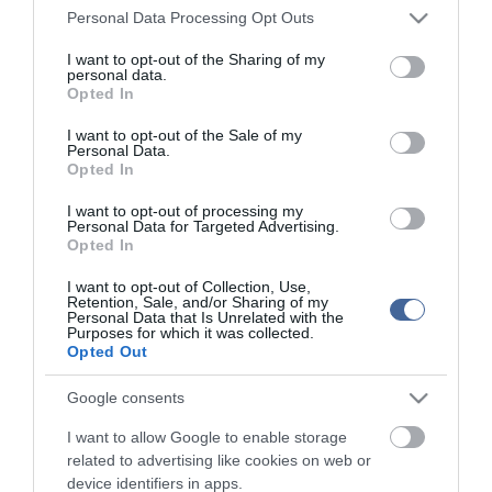
Please note that this website/app uses one or more Google
tartásával kommenteljenek!
Personal Data Processing Opt Outs
services and may gather and store information including but
not limited to your visit or usage behaviour. You may click to
I want to opt-out of the Sharing of my
personal data.
grant or deny consent to Google and its third-party tags to
Opted In
use your data for below specified purposes in below Google
consent section.
I want to opt-out of the Sale of my
Personal Data.
ma.hu legfrissebb hírei:
Opted In
Nagy erőkkel keresik a szomjazó gólyát megmentő
12:16
I want to opt-out of processing my
Árpádot
Personal Data for Targeted Advertising.
Magyar Péter: átfogó energiafejlesztési tervet fogadott el a
Opted In
6:48
kormány
I want to opt-out of Collection, Use,
Kenyában bezzeg minden zöldebb
20:46
Retention, Sale, and/or Sharing of my
Personal Data that Is Unrelated with the
Második világháborús német katonai motorkerékpár
18:37
Purposes for which it was collected.
bukkant elő a Dunából
Opted Out
A Tisza-frakció kezdeményezte, hogy jövő kedden legyen
16:12
Google consents
az államfőválasztás
Szomjazó gólyának adott inni egy férfi Tiszakécskénél -
14:02
I want to allow Google to enable storage
megható pillanatot rögzített a kamera
related to advertising like cookies on web or
device identifiers in apps.
Megható felvétel: elpusztult borját vitte magával egy
12:56