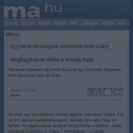
címlap
időjárás
kékhír
belföld
üzlet
adóügyek
külföld
autó
sp
kékhírek
Egy baráti társaságnak köszönheti életét a lány
Megfagyhatott volna a részeg fiatal
Vasárnap hajnalban egy baráti társaság egy öntudatlan állapotban
lévő fiatal lányt talált az utcán.
2012.02.12 11:43
+
-
ma.hu
Bevitték egy lépcsőházba, közben egyikük segítségért sietett. Épp
az arra járőröző rendőrökbe botlott, akiknek elmondta, hogy mi
történt. Az egyenruhások azonnal mentőt hívtak a lányhoz, amely
kórházba szállította őt. A lány – mint kiderült – a túlzott