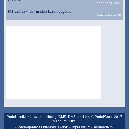
Porvihar
2022.03.29 16:11
Mit szólsz? Ide minden baromságot...
2022.03.29 16:06
Portál szoftver és szerkesztőségi CMS, DMS rendszer:© PortalWare, 2017
Magnum IT Kft.
•
Médiaajánlat és hirdetési akciók
•
Impresszum
•
Adatvédelmi