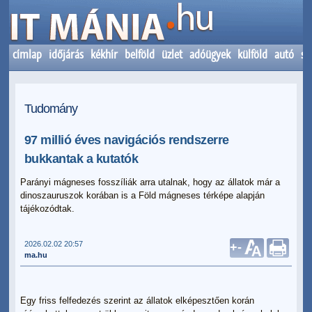
címlap
időjárás
kékhír
belföld
üzlet
adóügyek
külföld
autó
sp
Tudomány
97 millió éves navigációs rendszerre
bukkantak a kutatók
Parányi mágneses fosszíliák arra utalnak, hogy az állatok már a
dinoszauruszok korában is a Föld mágneses térképe alapján
tájékozódtak.
2026.02.02 20:57
+
-
ma.hu
Egy friss felfedezés szerint az állatok elképesztően korán