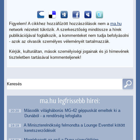
Figyelem! A cikkhez hozzáfűzött hozzászólások nem a
ma.hu
network nézeteit tükrözik. A szerkesztőség mindössze a hírek
publikációjával foglalkozik, a kommenteket nem tudja befolyásolni
- azok az olvasók személyes véleményét tartalmazzák.
Kérjük, kulturáltan, mások személyiségi jogainak és jó hírnevének
tiszteletben tartásával kommenteljenek!
ma.hu legfrissebb hírei:
Második világháborús MG-42 géppuskát emeltek ki a
20:20
Dunából - a rendőrség lefoglalta
A Miniszterelnökség felmondta a Lounge Eventtel kötött
18:19
keretszerződését
Megérkezett az eső a Duna vízgyűjtőjére