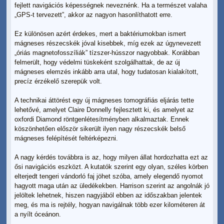
fejlett navigációs képességnek neveznénk. Ha a természet valaha
„GPS-t tervezett”, akkor az nagyon hasonlíthatott erre.
Ez különösen azért érdekes, mert a baktériumokban ismert
mágneses részecskék jóval kisebbek, míg ezek az úgynevezett
„óriás magnetofosszíliák” tízszer-hússzor nagyobbak. Korábban
felmerült, hogy védelmi tüskeként szolgálhattak, de az új
mágneses elemzés inkább arra utal, hogy tudatosan kialakított,
precíz érzékelő szerepük volt.
A technikai áttörést egy új mágneses tomográfiás eljárás tette
lehetővé, amelyet Claire Donnelly fejlesztett ki, és amelyet az
oxfordi Diamond röntgenlétesítményben alkalmaztak. Ennek
köszönhetően először sikerült ilyen nagy részecskék belső
mágneses felépítését feltérképezni.
A nagy kérdés továbbra is az, hogy milyen állat hordozhatta ezt az
ősi navigációs eszközt. A kutatók szerint egy olyan, széles körben
elterjedt tengeri vándorló faj jöhet szóba, amely elegendő nyomot
hagyott maga után az üledékekben. Harrison szerint az angolnák jó
jelöltek lehetnek, hiszen nagyjából ebben az időszakban jelentek
meg, és ma is rejtély, hogyan navigálnak több ezer kilométeren át
a nyílt óceánon.