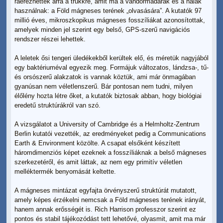
ráérezhettek arra a trükkre, amit ma a vándormadarak és a halak
használnak: a Föld mágneses terének „olvasására”. A kutatók 97
millió éves, mikroszkopikus mágneses fosszíliákat azonosítottak,
amelyek minden jel szerint egy belső, GPS-szerű navigációs
rendszer részei lehettek.
A leletek ősi tengeri üledékekből kerültek elő, és méretük nagyjából
egy baktériuméval egyezik meg. Formájuk változatos, lándzsa-, tű-
és orsószerű alakzatok is vannak köztük, ami már önmagában
gyanúsan nem véletlenszerű. Bár pontosan nem tudni, milyen
élőlény hozta létre őket, a kutatók biztosak abban, hogy biológiai
eredetű struktúrákról van szó.
A vizsgálatot a University of Cambridge és a Helmholtz-Zentrum
Berlin kutatói vezették, az eredményeket pedig a Communications
Earth & Environment közölte. A csapat elsőként készített
háromdimenziós képet ezeknek a fosszíliáknak a belső mágneses
szerkezetéről, és amit láttak, az nem egy primitív véletlen
melléktermék benyomását keltette.
A mágneses mintázat egyfajta örvényszerű struktúrát mutatott,
amely képes érzékelni nemcsak a Föld mágneses terének irányát,
hanem annak erősségét is. Rich Harrison professzor szerint ez
pontos és stabil tájékozódást tett lehetővé, olyasmit, amit ma már