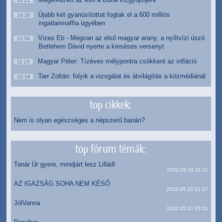
16:21
Újabb két gyanúsítottat fogtak el a 600 milliós
14:26
ingatlanmaffia ügyében
Vizes Eb - Megvan az első magyar arany, a nyíltvízi úszó
12:56
Betlehem Dávid nyerte a kieséses versenyt
Magyar Péter: Tízéves mélypontra csökkent az infláció
11:15
Tarr Zoltán: folyik a vizsgálat és átvilágítás a közmédiánál
10:18
top cikkek:
Nem is olyan egészséges a népszerű banán?
top fórum témák:
Tanár Úr gyere, mindjárt lesz Lillád!
2022.05.10 21:11
AZ IGAZSÁG SOHA NEM KÉSŐ
2022.05.10 21:07
JólVanna
2022.05.10 20:31