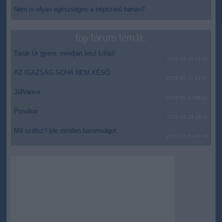
Nem is olyan egészséges a népszerű banán?
top fórum témák:
Tanár Úr gyere, mindjárt lesz Lillád!
2022.05.10 21:11
AZ IGAZSÁG SOHA NEM KÉSŐ
2022.05.10 21:07
JólVanna
2022.05.10 20:31
Porvihar
2022.03.29 16:11
Mit szólsz? Ide minden baromságot...
2022.03.29 16:06