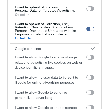
olasz televízió értesülései szerint egész Olaszországból érkeztek
I want to opt-out of processing my
a rendkívüli minőségű gasztronómiai termékek a Bezos esküvőre.
Personal Data for Targeted Advertising.
Opted In
Az esküvői tortát és a többi édességet, köztük a citromos Deliziát
és a körtés-túrós tortát a Sal De Riso névvel ismert Salvatore De
I want to opt-out of Collection, Use,
Retention, Sale, and/or Sharing of my
Riso cukrászmestertől rendelte meg az amerikai pár. A szicíliai
Personal Data that Is Unrelated with the
Brontéból pisztáciaszállítmányok érkeztek Velencébe, Campania
Purposes for which it was collected.
tartományból a tipikus helyi alma, füge és sárgabarack, valamint
Opted Out
mozzarella sajt és paradicsom.
Google consents
I want to allow Google to enable storage
related to advertising like cookies on web or
Figyelem! A cikkhez hozzáfűzött hozzászólások nem a
ma.hu
device identifiers in apps.
network nézeteit tükrözik. A szerkesztőség mindössze a hírek
publikációjával foglalkozik, a kommenteket nem tudja befolyásolni
I want to allow my user data to be sent to
- azok az olvasók személyes véleményét tartalmazzák.
Google for online advertising purposes.
Kérjük, kulturáltan, mások személyiségi jogainak és jó hírnevének
tiszteletben tartásával kommenteljenek!
I want to allow Google to send me
personalized advertising.
I want to allow Google to enable storage