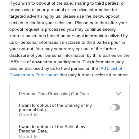
If you wish to opt-out of the sale, sharing to third parties, or
A minisztérium úgy látja, hogy az év egyik kiemelt társadalmi
processing of your personal or sensitive information for
eseményéként számontartott esküvő világszintű láthatóságot ad
targeted advertising by us, please use the below opt-out
Velence városának. Köszönjük Jeff Bezosnak és mindenki
section to confirm your selection. Please note that after your
másnak, aki Olaszországot választja élete fontos történései
opt-out request is processed you may continue seeing
helyszíneként! - hangoztatta Santanche. A minisztérium adatai azt
interest-based ads based on personal information utilized by
mutatják, hogy Velence első számú bevételi forrását továbbra is az
us or personal information disclosed to third parties prior to
idegenforgalom biztosítja évi 13 millió látogatóval, ami évi 1,4
your opt-out. You may separately opt-out of the further
milliárd euró forgalmat jelent.
disclosure of your personal information by third parties on the
IAB’s list of downstream participants. This information may
Jeff Bezos és Lauren Sánchez péntek este mondta ki a boldogító
igent a Szent Györgyről elnevezett San Giorgio Maggiore szigeten,
also be disclosed by us to third parties on the
IAB’s List of
amely egyébként a Cini kulturális alapítvány székhelye. Az
Downstream Participants
that may further disclose it to other
esküvői ünnepség az Arsenale egykori hajógyárának
third parties.
műhelyépületeiben folytatódik.
Please note that this website/app uses one or more Google
Personal Data Processing Opt Outs
A becslések szerint 230 milliárd dolláros vagyonú Bezos, a világ
services and may gather and store information including but
negyedik leggazdagabb embere, tíz- és harmincmillió dollár közötti
not limited to your visit or usage behaviour. You may click to
I want to opt-out of the Sharing of my
összeget költött az esküvőre. Hárommillió eurót Velence
personal data.
grant or deny consent to Google and its third-party tags to
Opted In
városának és különböző tudományos kutatási csoportoknak
use your data for below specified purposes in below Google
adományozott.
consent section.
I want to opt-out of the Sale of my
Personal Data.
Találgatások kísérik az esküvő legtitkosabb részleteit: nem ismert
Opted In
még az esküvői vacsorát elkészítő szakács neve, de a SkyTG24