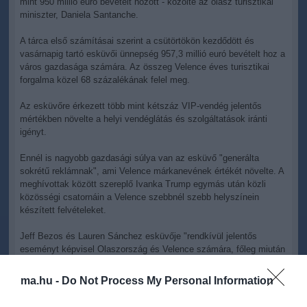
mint 950 millió euró bevételt hozott - közölte az olasz turisztikai
miniszter, Daniela Santanche.
A tárca első számításai szerint a csütörtökön kezdődött és
vasárnapig tartó esküvői ünnepség 957,3 millió euró bevételt hoz a
város gazdasága számára. Az összeg Velence éves turisztikai
forgalma közel 68 százalékának felel meg.
Az esküvőre érkezett több mint kétszáz VIP-vendég jelentős
mértékben növelte a helyi vendéglátás és szolgáltatások iránti
igényt.
Ennél is nagyobb gazdasági súlya van az esküvő "generálta
sokrétű reklámnak", ami Velence márkanevének értékét növelte. A
meghívottak között szereplő Ivanka Trump egymás után közli
közösségi csatornáin a Velence szebbnél szebb helyszínein
készített felvételeket.
Jeff Bezos és Lauren Sánchez esküvője "rendkívül jelentős
eseményt képvisel Olaszország és Velence számára, főleg miután
2025 első hónapjaiban a lagúnák városában megszállók száma 6,7
százalékos csökkenést mutatott, ami a belépődíj bevezetésével
ma.hu -
Do Not Process My Personal Information
magyarázható" - olvasható az idegenforgalmi tárca pénteki
közleményében, amelyet a miniszter jegyzett.