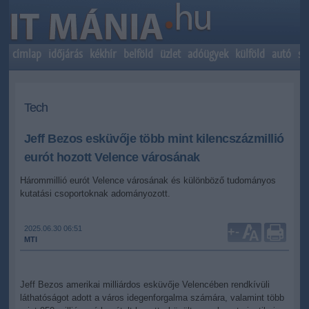
címlap
időjárás
kékhír
belföld
üzlet
adóügyek
külföld
autó
sp
Tech
Jeff Bezos esküvője több mint kilencszázmillió
eurót hozott Velence városának
Hárommillió eurót Velence városának és különböző tudományos
kutatási csoportoknak adományozott.
2025.06.30 06:51
+
-
MTI
Jeff Bezos amerikai milliárdos esküvője Velencében rendkívüli
láthatóságot adott a város idegenforgalma számára, valamint több