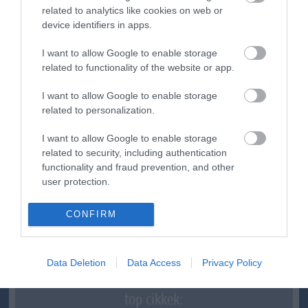
related to analytics like cookies on web or
device identifiers in apps.
ma.hu legfrissebb hírei:
I want to allow Google to enable storage
Nagy erőkkel keresik a szomjazó gólyát megmentő
related to functionality of the website or app.
12:16
Árpádot
I want to allow Google to enable storage
Magyar Péter: átfogó energiafejlesztési tervet fogadott el a
6:48
kormány
related to personalization.
Kenyában bezzeg minden zöldebb
20:46
I want to allow Google to enable storage
Második világháborús német katonai motorkerékpár
related to security, including authentication
18:37
bukkant elő a Dunából
functionality and fraud prevention, and other
user protection.
A Tisza-frakció kezdeményezte, hogy jövő kedden legyen
16:12
az államfőválasztás
CONFIRM
Szomjazó gólyának adott inni egy férfi Tiszakécskénél -
14:02
megható pillanatot rögzített a kamera
Megható felvétel: elpusztult borját vitte magával egy
12:56
delfinanya
Data Deletion
Data Access
Privacy Policy
top cikkek: