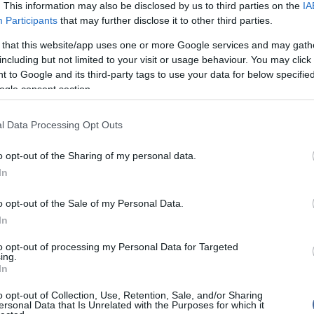
. This information may also be disclosed by us to third parties on the
IA
Az északi, északnyugati szél többfelé megerősödik,
Meg
16:21
s lehet. A legmagasabb nappali hőmérséklet 27 és 32
Participants
that may further disclose it to other third parties.
Úja
.
14:26
mi
 that this website/app uses one or more Google services and may gath
 idő várható gomoly- és fátyolfelhőkkel, csapadékra
including but not limited to your visit or usage behaviour. You may click 
Viz
12:56
i. Az északi, északnyugati szél élénk, helyenként
 to Google and its third-party tags to use your data for below specifi
a 
lban általában 10 és 17 fok közé hűl le a levegő, de
ogle consent section.
ki
ekben hidegebb is lehet, míg késő délután 26-30 fok
let várható.
l Data Processing Opt Outs
l- és gomolyfelhők mellett napos időre van kilátás.
inkább az ország északi felén zápor, esetleg egy-egy
Nem is ol
o opt-out of the Sharing of my personal data.
rdulhat. Többfelé kísérhetik erős lökések az északi,
elet. A minimum-hőmérséklet többnyire 11 és 18 fok
In
, de az északi völgyekben pár fokkal hidegebb is
-hőmérséklet 25 és 31 fok között várható - derül ki
o opt-out of the Sale of my Personal Data.
nprofit Zrt. előrejelzéséből, amelyet csütörtökön
Tanár Úr gy
In
TI-hez.
AZ IGAZ
to opt-out of processing my Personal Data for Targeted
ing.
In
JólVanna
khez hozzáfűzött hozzászólások nem a
ma.hu
network
o opt-out of Collection, Use, Retention, Sale, and/or Sharing
k. A szerkesztőség mindössze a hírek publikációjával
Porvihar
ersonal Data that Is Unrelated with the Purposes for which it