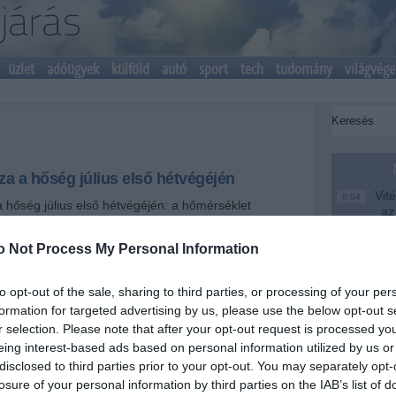
üzlet
adóügyek
külföld
autó
sport
tech
tudomány
világvége
za a hőség július első hétvégéjén
Vité
8:04
a hőség július első hétvégéjén: a hőmérséklet
az
lában 30 Celsius-fok alatt alakul, miközben a
fe
sítőek lesznek. Az északi, északnyugati szél gyakran
o Not Process My Personal Information
yenként erős, és pénteken és vasárnap
Saj
22:22
záporok, zivatarok is.
er
to opt-out of the sale, sharing to third parties, or processing of your per
Más
20:20
formation for targeted advertising by us, please use the below opt-out s
+
-
em
r selection. Please note that after your opt-out request is processed y
le
eing interest-based ads based on personal information utilized by us or
psütésre lehet számítani, miközben északnyugatról
A M
18:19
disclosed to third parties prior to your opt-out. You may separately opt-
kadozott frontális felhőzet halad át az ország felett,
Ev
losure of your personal information by third parties on the IAB’s list of
lyenként zápor, néhol északkeleten esetleg zivatar