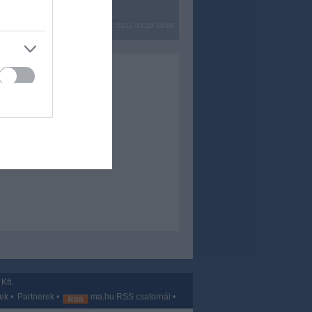
? Ide minden baromságot...
2022.03.29 16:06
Kft.
vek
•
Partnerek
•
ma.hu RSS csatornái
•