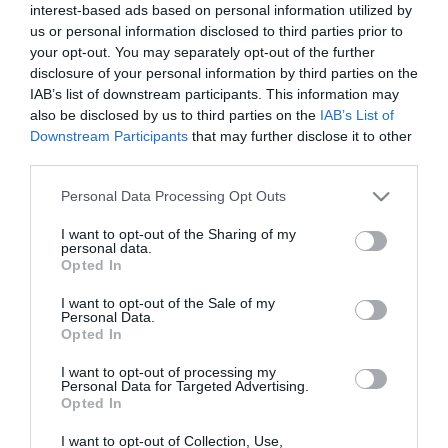
interest-based ads based on personal information utilized by
Csütörtökön a fátyol- és gomolyfelhők mellett sok napsütés
valószínű. Helyenként zápor, esetleg zivatar előfordulhat. Az
us or personal information disclosed to third parties prior to
északnyugati szél élénk, néhol erős lesz. Csütörtök hajnalban 10,
your opt-out. You may separately opt-out of the further
17, délután 23, 28 Celsius fok várható.
disclosure of your personal information by third parties on the
IAB’s list of downstream participants. This information may
Pénteken gomolyfelhős, napos idő várható néhol záporral, esetleg
also be disclosed by us to third parties on the
IAB’s List of
zivatarral. Az északnyugati, nyugati szél időnként megélénkülhet.
Downstream Participants
that may further disclose it to other
Péntek hajnalban 11, 18, délután 23, 29 Celsius fok valószínű.
third parties.
Szombaton gomolyfelhős, napos idő várható. Nyugat felől
Please note that this website/app uses one or more Google
Personal Data Processing Opt Outs
növekszik a csapadék esélye, de még alapvetően száraz lesz az
services and may gather and store information including but
idő. A nyugatias szél időnként megélénkülhet. A szombati minimum
not limited to your visit or usage behaviour. You may click to
I want to opt-out of the Sharing of my
11, 18, a maximum 24, 31 Celsius fok között alakul.
personal data.
grant or deny consent to Google and its third-party tags to
Opted In
use your data for below specified purposes in below Google
Vasárnap nyugat felől növekszik a felhőzet és hazánk nyugati
felén elszórtan előfordulhat zápor, zivatar. A délnyugati, nyugati
consent section.
I want to opt-out of the Sale of my
szél megélénkül. Vasárnap hajnalban 13, 19, délután 26, 32
Personal Data.
Celsius fok valószínű - derül ki a HungaroMet Zrt. előrejelzéséből.
Opted In
I want to opt-out of processing my
Personal Data for Targeted Advertising.
Opted In
Figyelem! A cikkhez hozzáfűzött hozzászólások nem a
ma.hu
I want to opt-out of Collection, Use,
network nézeteit tükrözik. A szerkesztőség mindössze a hírek