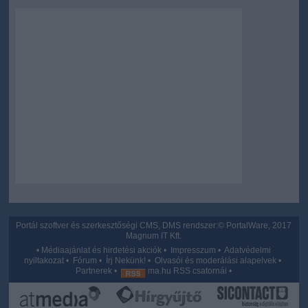
Portál szoftver és szerkesztőségi CMS, DMS rendszer:© PortalWare, 2017
Magnum IT Kft.
•
Médiaajánlat és hirdetési akciók
•
Impresszum
•
Adatvédelmi
nyiltakozat
•
Fórum
•
Írj Nekünk!
•
Olvasói és moderálási alapelvek
•
Partnerek
•
ma.hu RSS csatornái
•