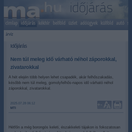
címlap
időjárás
kékhír
belföld
üzlet
adóügyek
külföld
autó
sp
árvíz
Időjárás
Nem túl meleg idő várható néhol záporokkal,
zivatarokkal
A hét elején több helyen lehet csapadék, akár felhőszakadás,
később nem túl meleg, gomolyfelhős-napos idő várható néhol
záporokkal, zivatarokkal.
2025.07.28 06:12
+
-
MTI
Hétfőn a még borongós keleti, északkeleti tájakon is fokozatosan