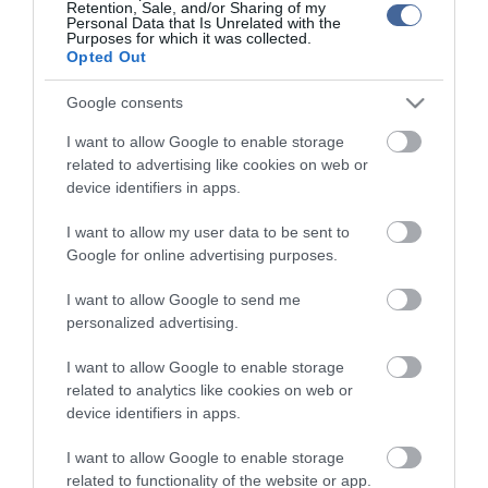
Retention, Sale, and/or Sharing of my
publikációjával foglalkozik, a kommenteket nem tudja befolyásolni
Personal Data that Is Unrelated with the
Purposes for which it was collected.
- azok az olvasók személyes véleményét tartalmazzák.
Opted Out
Kérjük, kulturáltan, mások személyiségi jogainak és jó hírnevének
tiszteletben tartásával kommenteljenek!
Google consents
I want to allow Google to enable storage
related to advertising like cookies on web or
device identifiers in apps.
I want to allow my user data to be sent to
ma.hu legfrissebb hírei:
Google for online advertising purposes.
Saját életét is kockára tette a magyar erdész, hogy
22:22
I want to allow Google to send me
megállítsa a tüzet
personalized advertising.
Második világháborús MG-42 géppuskát emeltek ki a
20:20
Dunából - a rendőrség lefoglalta
I want to allow Google to enable storage
A Miniszterelnökség felmondta a Lounge Eventtel kötött
18:19
related to analytics like cookies on web or
keretszerződését
device identifiers in apps.
Megérkezett az eső a Duna vízgyűjtőjére
16:21
I want to allow Google to enable storage
Újabb két gyanúsítottat fogtak el a 600 milliós
14:26
related to functionality of the website or app.
ingatlanmaffia ügyében