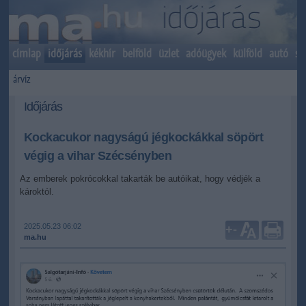
címlap
időjárás
kékhír
belföld
üzlet
adóügyek
külföld
autó
sp
árvíz
Időjárás
Kockacukor nagyságú jégkockákkal söpört
végig a vihar Szécsényben
Az emberek pokrócokkal takarták be autóikat, hogy védjék a
károktól.
2025.05.23 06:02
+
-
ma.hu