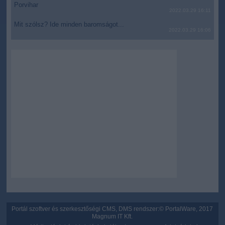
Porvihar
2022.03.29 16:11
Mit szólsz? Ide minden baromságot...
2022.03.29 16:06
Portál szoftver és szerkesztőségi CMS, DMS rendszer:© PortalWare, 2017
Magnum IT Kft.