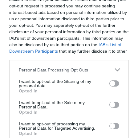
opt-out request is processed you may continue seeing
Kockacukor nagyságú jégkockákkal söpört végig a vihar
interest-based ads based on personal information utilized by
Szécsényben csütörtök délután. A szomszédos Varsányban
us or personal information disclosed to third parties prior to
lapáttal takarították a jéglepelt a konyhakertekből. Minden palántát,
your opt-out. You may separately opt-out of the further
gyümölcsfát letarolt a soha nem látott jeges szélvihar.
disclosure of your personal information by third parties on the
IAB’s list of downstream participants. This information may
also be disclosed by us to third parties on the
IAB’s List of
Downstream Participants
that may further disclose it to other
third parties.
Please note that this website/app uses one or more Google
Personal Data Processing Opt Outs
services and may gather and store information including but
not limited to your visit or usage behaviour. You may click to
I want to opt-out of the Sharing of my
personal data.
grant or deny consent to Google and its third-party tags to
Opted In
use your data for below specified purposes in below Google
consent section.
I want to opt-out of the Sale of my
Personal Data.
Opted In
I want to opt-out of processing my
Personal Data for Targeted Advertising.
Opted In