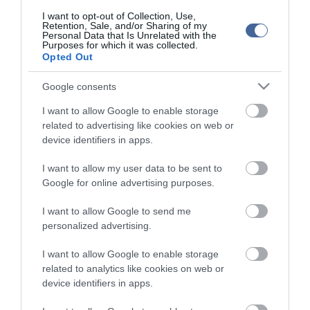
I want to opt-out of Collection, Use,
Retention, Sale, and/or Sharing of my
Personal Data that Is Unrelated with the
Figyelem! A cikkhez hozzáfűzött hozzászólások nem a
ma.hu
Purposes for which it was collected.
network nézeteit tükrözik. A szerkesztőség mindössze a hírek
Opted Out
publikációjával foglalkozik, a kommenteket nem tudja befolyásolni
- azok az olvasók személyes véleményét tartalmazzák.
Google consents
Kérjük, kulturáltan, mások személyiségi jogainak és jó hírnevének
tiszteletben tartásával kommenteljenek!
I want to allow Google to enable storage
related to advertising like cookies on web or
device identifiers in apps.
I want to allow my user data to be sent to
Google for online advertising purposes.
ma.hu legfrissebb hírei:
I want to allow Google to send me
personalized advertising.
Nagy erőkkel keresik a szomjazó gólyát megmentő
12:16
Árpádot
I want to allow Google to enable storage
Magyar Péter: átfogó energiafejlesztési tervet fogadott el a
6:48
related to analytics like cookies on web or
kormány
device identifiers in apps.
Kenyában bezzeg minden zöldebb
20:46