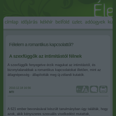
címlap
időjárás
kékhír
belföld
üzlet
adóügyek
külf
Félelem a romantikus kapcsolattól?
A szexfüggők az intimitástól félnek
A szexfüggők fenyegetve érzik magukat az intimitástól, és
bizonytalanabbak a romantikus kapcsolatokat illetően, mint az
átlagnépesség - állapították meg új-zélandi kutatók.
2010.12.18 16:56
+
-
MTI
A 621 ember bevonásával készült tanulmányban úgy találták, hogy
azok, akik kényszeres szexuális viselkedést mutattak,