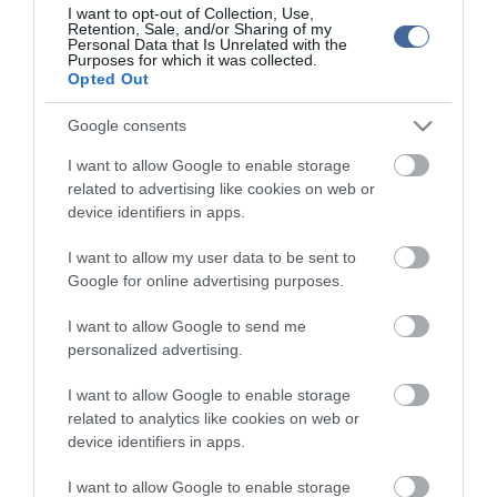
I want to opt-out of Collection, Use,
Porvihar
2022.03.29 16:11
Retention, Sale, and/or Sharing of my
Personal Data that Is Unrelated with the
Mit szólsz? Ide minden baromságot...
Purposes for which it was collected.
2022.03.29 16:06
Opted Out
Google consents
I want to allow Google to enable storage
related to advertising like cookies on web or
device identifiers in apps.
I want to allow my user data to be sent to
Google for online advertising purposes.
I want to allow Google to send me
personalized advertising.
I want to allow Google to enable storage
related to analytics like cookies on web or
device identifiers in apps.
Portál szoftver és szerkesztőségi CMS, DMS rendszer:© PortalWare, 2017
Magnum IT Kft.
I want to allow Google to enable storage