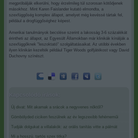
megpróbálják elkerülni, hogy érzelmileg túl szorosan kötődjenek
másokhoz. Mint Karen Faislander kutató elmondta, a
szexfüggőség komplex állapot, amelyet még kevéssé tártak fel,
például a drogfüggőséghez képest.
Amerikai tanulmányok becslése szerint a lakosság 3-6 százalékát
érintheti az állapot, az Egyesült Államokban már klinikák kínálják a
szexfüggőknek "leszoktató" szolgáltatásaikat. Az utóbbi években
ilyen klinikán kezelték például Tiger Woods golfjátékost vagy David
Duchovny színészt.
Kapcsolódó írások:
Új divat: Mit akarnak a srácok a negyvenes nőktől?
Gömbölyded ciciken feszülnek az év legszexibb fehérneműi
Tudják dolgukat a villalakók: az orális tanítás vitte a pálmát
Mi a hosszú, tartós szex titka?