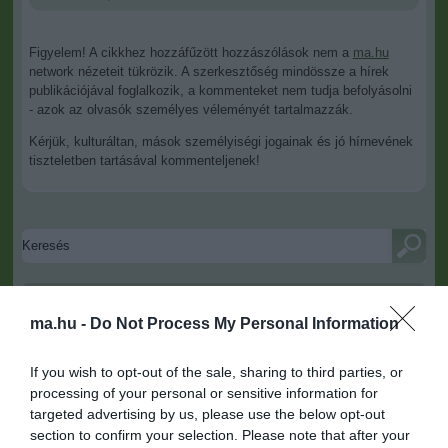
Figyelem! A cikkhez hozzáfűzött hozzászólások nem a
ma.hu
network nézeteit tükrözik. A szerkesztőség mindössze a hírek
publikációjával foglalkozik, a kommenteket nem tudja befolyásolni
- azok az olvasók személyes véleményét tartalmazzák.
Kérjük, kulturáltan, mások személyiségi jogainak és jó hírnevének
tiszteletben tartásával kommenteljenek!
ma.hu legfrissebb hírei:
ma.hu -
Do Not Process My Personal Information
Vitézy Dávid: 2,3 milliárd forint került vissza az államhoz
8:04
egy útdíjrendszeres ügylet felülvizsgálata után
If you wish to opt-out of the sale, sharing to third parties, or
Saját életét is kockára tette a magyar erdész, hogy
22:22
processing of your personal or sensitive information for
megállítsa a tüzet
targeted advertising by us, please use the below opt-out
Második világháborús MG-42 géppuskát emeltek ki a
20:20
section to confirm your selection. Please note that after your
Dunából - a rendőrség lefoglalta