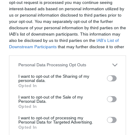
opt-out request is processed you may continue seeing
A Miniszterelnökség felmondta a Lounge Eventtel kötött
18:19
interest-based ads based on personal information utilized by
keretszerződését
us or personal information disclosed to third parties prior to
your opt-out. You may separately opt-out of the further
Megérkezett az eső a Duna vízgyűjtőjére
16:21
disclosure of your personal information by third parties on the
Újabb két gyanúsítottat fogtak el a 600 milliós
14:26
IAB’s list of downstream participants. This information may
ingatlanmaffia ügyében
also be disclosed by us to third parties on the
IAB’s List of
Vizes Eb - Megvan az első magyar arany, a nyíltvízi úszó
12:56
Downstream Participants
that may further disclose it to other
Betlehem Dávid nyerte a kieséses versenyt
third parties.
Please note that this website/app uses one or more Google
Personal Data Processing Opt Outs
top cikkek:
services and may gather and store information including but
not limited to your visit or usage behaviour. You may click to
I want to opt-out of the Sharing of my
Nem is olyan egészséges a népszerű banán?
personal data.
grant or deny consent to Google and its third-party tags to
Opted In
use your data for below specified purposes in below Google
top fórum témák:
consent section.
I want to opt-out of the Sale of my
Personal Data.
Tanár Úr gyere, mindjárt lesz Lillád!
Opted In
2022.05.10 21:11
AZ IGAZSÁG SOHA NEM KÉSŐ
I want to opt-out of processing my
2022.05.10 21:07
Personal Data for Targeted Advertising.
JólVanna
Opted In
2022.05.10 20:31