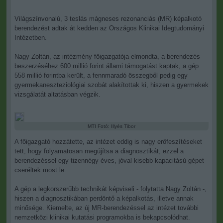
Világszínvonalú, 3 teslás mágneses rezonanciás (MR) képalkotó
berendezést adtak át kedden az Országos Klinikai Idegtudományi
Intézetben.
Nagy Zoltán, az intézmény főigazgatója elmondta, a berendezés
beszerzéséhez 600 millió forint állami támogatást kaptak, a gép
558 millió forintba került, a fennmaradó összegből pedig egy
gyermekaneszteziológiai szobát alakítottak ki, hiszen a gyermekek
vizsgálatát altatásban végzik.
MTI Fotó: Illyés Tibor
A főigazgató hozzátette, az intézet eddig is nagy erőfeszítéseket
tett, hogy folyamatosan megújítsa a diagnosztikát, ezzel a
berendezéssel egy tizennégy éves, jóval kisebb kapacitású gépet
cseréltek most le.
A gép a legkorszerűbb technikát képviseli - folytatta Nagy Zoltán -,
hiszen a diagnosztikában perdöntő a képalkotás, illetve annak
minősége. Kiemelte, az új MR-berendezéssel az intézet további
nemzetközi klinikai kutatási programokba is bekapcsolódhat.