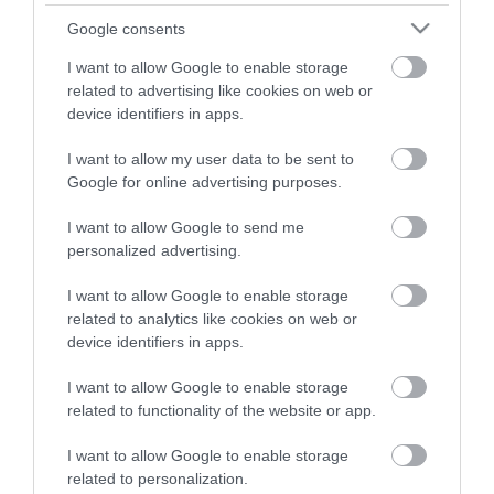
top fórum témák:
Google consents
Tanár Úr gyere, mindjárt lesz Lillád!
2022.05.10 21:11
I want to allow Google to enable storage
related to advertising like cookies on web or
AZ IGAZSÁG SOHA NEM KÉSŐ
2022.05.10 21:07
device identifiers in apps.
JólVanna
2022.05.10 20:31
I want to allow my user data to be sent to
Porvihar
Google for online advertising purposes.
2022.03.29 16:11
Mit szólsz? Ide minden baromságot...
I want to allow Google to send me
2022.03.29 16:06
personalized advertising.
I want to allow Google to enable storage
related to analytics like cookies on web or
device identifiers in apps.
I want to allow Google to enable storage
related to functionality of the website or app.
I want to allow Google to enable storage
related to personalization.