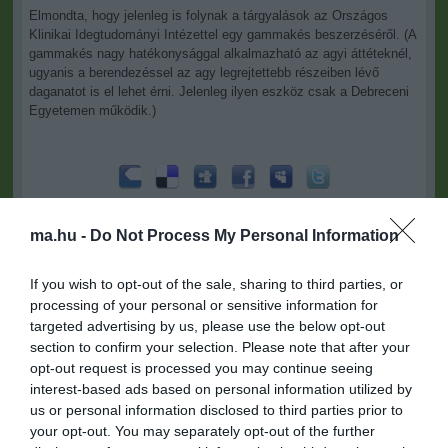
Elmondta, hogy jelenleg is folynak a tárgyalások az Országos
Klinikai Idegtudományi Intézettel egy gammakés beszerzéséről. (A
gammakés nagy hatékonysággal alkalmazható az agyi áttéteknél,
ugyanis a berendezéssel az agy legrejtettebb részeiben lévő
daganatot is el lehet érni. Jelenleg ilyen eszköz csak a Debreceni
Egyetemen működik.)
Figyelem! A cikkhez hozzáfűzött hozzászólások nem a
ma.hu
network nézeteit tükrözik. A szerkesztőség mindössze a hírek
ma.hu -
Do Not Process My Personal Information
publikációjával foglalkozik, a kommenteket nem tudja befolyásolni
- azok az olvasók személyes véleményét tartalmazzák.
If you wish to opt-out of the sale, sharing to third parties, or
Kérjük, kulturáltan, mások személyiségi jogainak és jó hírnevének
processing of your personal or sensitive information for
tiszteletben tartásával kommenteljenek!
targeted advertising by us, please use the below opt-out
section to confirm your selection. Please note that after your
opt-out request is processed you may continue seeing
interest-based ads based on personal information utilized by
us or personal information disclosed to third parties prior to
your opt-out. You may separately opt-out of the further