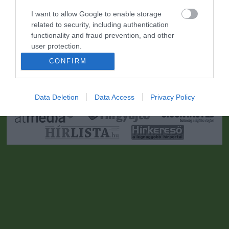
I want to allow Google to enable storage
related to security, including authentication
functionality and fraud prevention, and other
user protection.
CONFIRM
Portál szoftver és szerkesztőségi CMS, DMS rendszer:© PortalWare, 2017
Magnum IT Kft.
•
Médiaajánlat és hirdetési akciók
•
Impresszum
•
Adatvédelmi
nyiltakozat
•
Fórum
•
Írj Nekünk!
•
Olvasói és moderálási alapelvek
•
Partnerek
•
ma.hu RSS csatornái
•
Data Deletion
Data Access
Privacy Policy