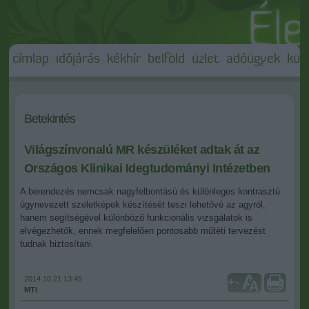
címlap
időjárás
kékhír
belföld
üzlet
adóügyek
külf
Betekintés
Világszínvonalú MR készüléket adtak át az
Országos Klinikai Idegtudományi Intézetben
A berendezés nemcsak nagyfelbontású és különleges kontrasztú
úgynevezett szeletképek készítését teszi lehetővé az agyról,
hanem segítségével különböző funkcionális vizsgálatok is
elvégezhetők, ennek megfelelően pontosabb műtéti tervezést
tudnak biztosítani.
2014.10.21 13:45
+
-
MTI