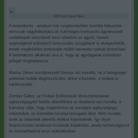
MTI Fotó: Illyés Tibor
A berendezés - amelyet már szeptemberben üzembe helyeztek -
nemcsak nagyfelbontású és különleges kontrasztú úgynevezett
szeletképek készítését teszi lehetővé az agyról, hanem
segítségével különböző funkcionális vizsgálatok is elvégezhetők,
ennek megfelelően pontosabb műtéti tervezést tudnak biztosítani.
A berendezés alkalmas arra is, hogy az agydaganat szövettani
jellegét meghatározza.
Martos János osztályvezető főorvos azt mondta, ha a betegséget
pontosan tudják diagnosztizálni, akkor a kezelés, a terápia is
hatékonyabb.
Zombor Gábor, az Emberi Erőforrások Minisztériumának
egészségügyért felelős államtitkára az átadáson azt mondta, a
kormány célja, hogy megerősítse az országos egészségügyi
intézeteket, és kiemelten kívánja támogatni őket. Mint mondta,
ezek az intézetek jelentős értéket képviselnek, így olyan
finanszírozási rendszert kívánnak kialakítani, amely biztonságossá
és fenntarthatóvá teszi működésüket.