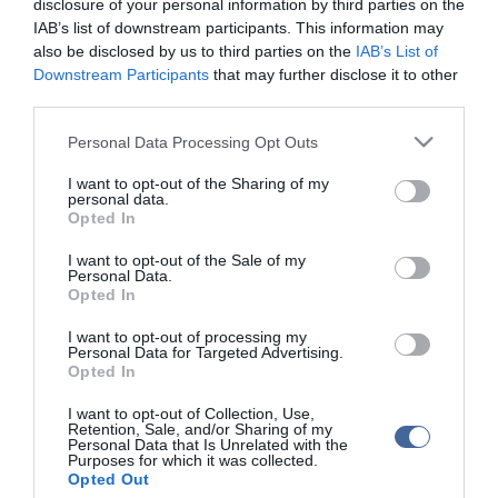
ma.hu legfrissebb hírei:
disclosure of your personal information by third parties on the
IAB’s list of downstream participants. This information may
Vitézy Dávid: 2,3 milliárd forint került vissza az államhoz
8:04
also be disclosed by us to third parties on the
IAB’s List of
egy útdíjrendszeres ügylet felülvizsgálata után
Downstream Participants
that may further disclose it to other
Saját életét is kockára tette a magyar erdész, hogy
22:22
third parties.
megállítsa a tüzet
Please note that this website/app uses one or more Google
Personal Data Processing Opt Outs
Második világháborús MG-42 géppuskát emeltek ki a
20:20
services and may gather and store information including but
Dunából - a rendőrség lefoglalta
not limited to your visit or usage behaviour. You may click to
I want to opt-out of the Sharing of my
A Miniszterelnökség felmondta a Lounge Eventtel kötött
personal data.
18:19
grant or deny consent to Google and its third-party tags to
keretszerződését
Opted In
use your data for below specified purposes in below Google
Megérkezett az eső a Duna vízgyűjtőjére
16:21
consent section.
I want to opt-out of the Sale of my
Personal Data.
Újabb két gyanúsítottat fogtak el a 600 milliós
14:26
Opted In
ingatlanmaffia ügyében
Vizes Eb - Megvan az első magyar arany, a nyíltvízi úszó
I want to opt-out of processing my
12:56
Personal Data for Targeted Advertising.
Betlehem Dávid nyerte a kieséses versenyt
Opted In
I want to opt-out of Collection, Use,
top cikkek:
Retention, Sale, and/or Sharing of my
Personal Data that Is Unrelated with the
Nem is olyan egészséges a népszerű banán?
Purposes for which it was collected.
Opted Out