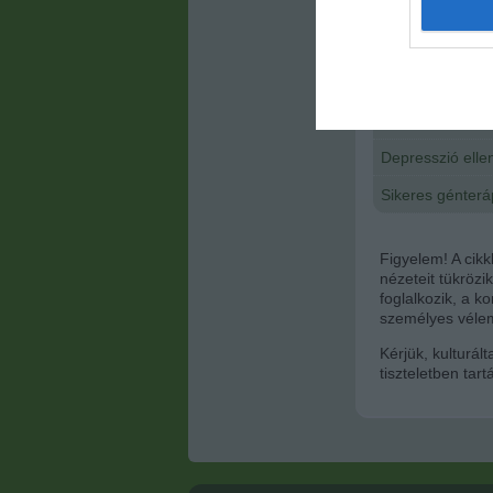
I want t
web or d
Kapcsolódó 
I want t
Az Alzheimer-kó
or app.
Tudja, melyik f
I want t
Depresszió ellen
I want t
Sikeres génterá
authenti
Figyelem! A cik
nézeteit tükrözi
foglalkozik, a 
személyes vélem
Kérjük, kulturál
tiszteletben tar