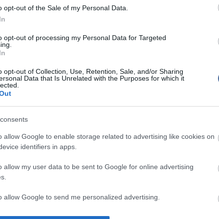
ens agyát, hogy a betegséget diagnosztizálnák, így
o opt-out of the Sale of my Personal Data.
rteszt éppen azért bukik el, mert a páciensek túl
Mit szólsz
In
eg a készítményeket.
to opt-out of processing my Personal Data for Targeted
zt, amely a tünetek jelentkezése előtt képes
ing.
egséget, segíthet a szakembereknek abban, hogy a
In
nseket válasszák ki az új gyógyszerek teszteléséhez,
tében a készítmények hatékonysága is könnyebben
o opt-out of Collection, Use, Retention, Sale, and/or Sharing
ersonal Data that Is Unrelated with the Purposes for which it
lected.
Out
yíthatatlan Alzheimer-kór a demencia leggyakoribb
oni székhelyű Nemzetközi Alzheimer Társaság
 a világon 44 millió embert sújt az
consents
sal járó szellemi leépülés. A betegek száma
áromszorozódik 2050-re.
o allow Google to enable storage related to advertising like cookies on
evice identifiers in apps.
rtői örömmel üdvözölték a mostani eredményeket,
súlyozták, hogy azokat nagyobb tanulmányokkal is
ni ahhoz, hogy egy ilyen vérteszt használatba
o allow my user data to be sent to Google for online advertising
lőintézetekben.
s.
to allow Google to send me personalized advertising.