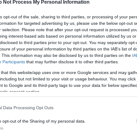
Úja
14:26
o Not Process My Personal Information
ának elemzésével készült. A résztvevők közül 476-an
mi
, 220-an enyhe kognitív zavarral (MCI) éltek, míg a
ot 452 idősebb, demenciával nem küzdő személy
Viz
to opt-out of the sale, sharing to third parties, or processing of your per
12:56
a 
formation for targeted advertising by us, please use the below opt-out s
ki
r selection. Please note that after your opt-out request is processed y
z Alzheimer-kórral már korábban összefüggésbe
eing interest-based ads based on personal information utilized by us or
Mag
ére koncentrálva elemezték. A kutatók arra jutottak,
11:15
cs
6 fehérje szoros összefüggésben van az enyhe
disclosed to third parties prior to your opt-out. You may separately opt-
l élő, illetve Alzheimer-kóros embereknél
losure of your personal information by third parties on the IAB’s list of
gyzsugorodással.
. This information may also be disclosed by us to third parties on the
IA
Participants
that may further disclose it to other third parties.
évén a szakemberek megnézték, hogy ezen fehérjék
esek előre jelezni, hogy az MCI-vel élők közül kinél
Nem is ol
 that this website/app uses one or more Google services and may gath
zheimer-kór. A kutatók tíz fehérjét azonosítottak,
including but not limited to your visit or usage behaviour. You may click 
ttes jelenléte 87 százalékos pontossággal képes
 to Google and its third-party tags to use your data for below specifi
ogy az enyhe kognitív zavar Alzheimer-kórrá alakul-e a
ogle consent section.
évben.
Tanár Úr gy
v zavar tünetei közt szerepelnek a rövidtávú
l Data Processing Opt Outs
zédet és a figyelmet érintő problémák. Az MCI-vel
AZ IGAZ
emberek nagyjából 10 százalékánál alakul ki demencia
o opt-out of the Sharing of my personal data.
JólVanna
In
etem munkatársa, Simon Lovestone, a tanulmány
Porvihar
 az Alzheimer-kór már évekkel azelőtt elkezdi