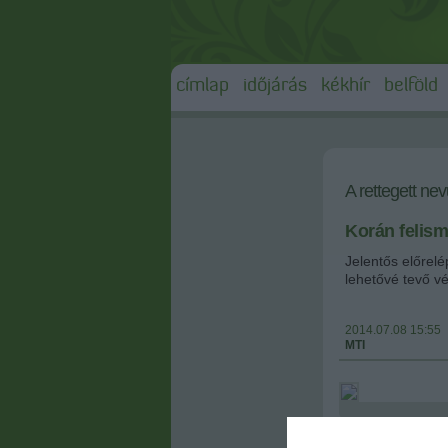
címlap
időjárás
kékhír
belföld
A rettegett ne
Korán felism
Jelentős előrelé
lehetővé tevő vé
2014.07.08 15:55
MTI
Az Alzheimer's 