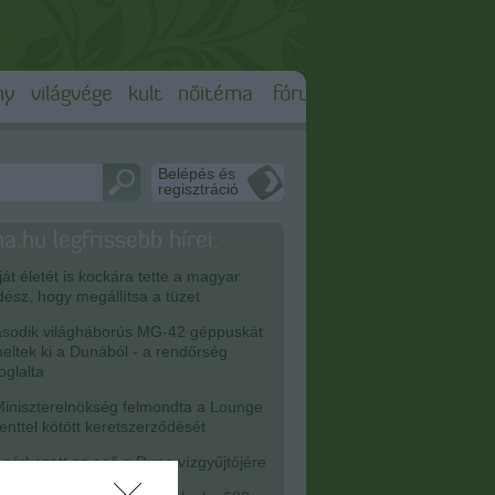
ny
világvége
kult
nőitéma
fórum
Belépés és
regisztráció
a.hu legfrissebb hírei:
át életét is kockára tette a magyar
dész, hogy megállítsa a tüzet
odik világháborús MG-42 géppuskát
eltek ki a Dunából - a rendőrség
foglalta
iniszterelnökség felmondta a Lounge
enttel kötött keretszerződését
érkezett az eső a Duna vízgyűjtőjére