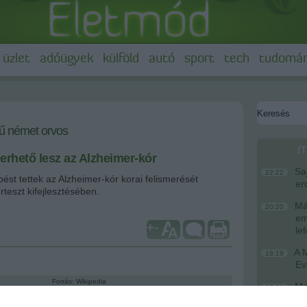
üzlet
adóügyek
külföld
autó
sport
tech
tudomá
vű német orvos
m
erhető lesz az Alzheimer-kór
Saj
22:22
pést tettek az Alzheimer-kór korai felismerését
er
rteszt kifejlesztésében.
Más
20:20
em
+
-
le
A M
18:19
Ev
Forrás: Wikipedia
Meg
16:21
& Dementia című folyóiratban közölt tanulmány 1148