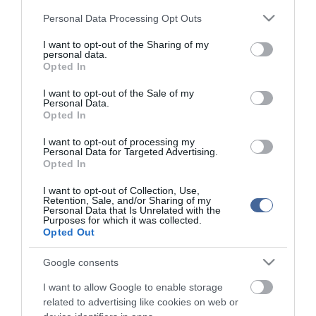
A Miniszterelnökség felmondta a Lounge Eventtel kötött
18:19
Please note that this website/app uses one or more Google
keretszerződését
Personal Data Processing Opt Outs
services and may gather and store information including but
Megérkezett az eső a Duna vízgyűjtőjére
16:21
not limited to your visit or usage behaviour. You may click to
I want to opt-out of the Sharing of my
personal data.
Újabb két gyanúsítottat fogtak el a 600 milliós
grant or deny consent to Google and its third-party tags to
14:26
Opted In
ingatlanmaffia ügyében
use your data for below specified purposes in below Google
consent section.
Vizes Eb - Megvan az első magyar arany, a nyíltvízi úszó
I want to opt-out of the Sale of my
12:56
Personal Data.
Betlehem Dávid nyerte a kieséses versenyt
Opted In
I want to opt-out of processing my
top cikkek:
Personal Data for Targeted Advertising.
Opted In
Nem is olyan egészséges a népszerű banán?
I want to opt-out of Collection, Use,
Retention, Sale, and/or Sharing of my
top fórum témák:
Personal Data that Is Unrelated with the
Purposes for which it was collected.
Tanár Úr gyere, mindjárt lesz Lillád!
Opted Out
2022.05.10 21:11
AZ IGAZSÁG SOHA NEM KÉSŐ
Google consents
2022.05.10 21:07
JólVanna
I want to allow Google to enable storage
2022.05.10 20:31
related to advertising like cookies on web or
Porvihar