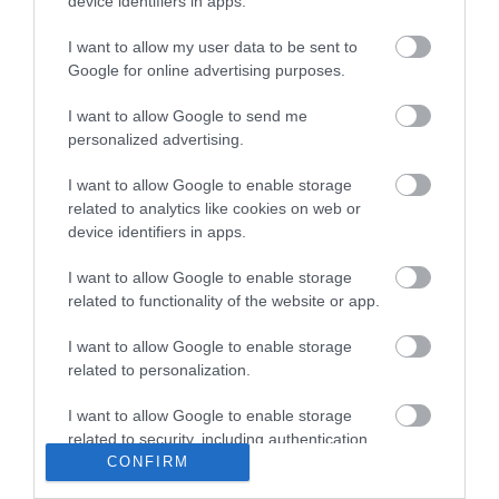
device identifiers in apps.
2022.03.29 16:11
Mit szólsz? Ide minden baromságot...
I want to allow my user data to be sent to
2022.03.29 16:06
Google for online advertising purposes.
I want to allow Google to send me
personalized advertising.
I want to allow Google to enable storage
related to analytics like cookies on web or
device identifiers in apps.
I want to allow Google to enable storage
related to functionality of the website or app.
I want to allow Google to enable storage
related to personalization.
I want to allow Google to enable storage
related to security, including authentication
Portál szoftver és szerkesztőségi CMS, DMS rendszer:© PortalWare, 2017
CONFIRM
functionality and fraud prevention, and other
Magnum IT Kft.
user protection.
•
Médiaajánlat és hirdetési akciók
•
Impresszum
•
Adatvédelmi