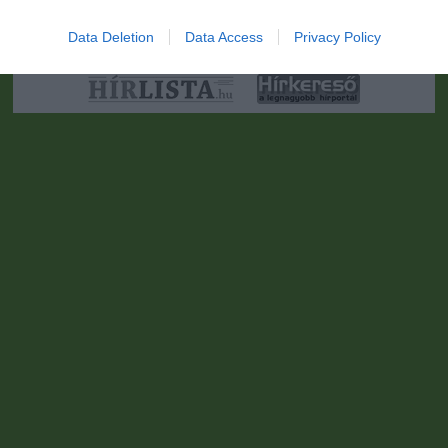
nyiltakozat
•
Fórum
•
Írj Nekünk!
•
Olvasói és moderálási alapelvek
•
Partnerek
•
ma.hu RSS csatornái
•
Data Deletion
Data Access
Privacy Policy