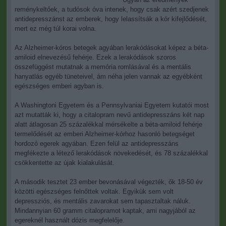
reménykeltőek, a tudósok óva intenek, hogy csak azért szedjenek
antidepresszánst az emberek, hogy lelassítsák a kór kifejlődését,
mert ez még túl korai volna.
Az Alzheimer-kóros betegek agyában lerakódásokat képez a béta-
amiloid elnevezésű fehérje. Ezek a lerakódások szoros
összefüggést mutatnak a memória romlásával és a mentális
hanyatlás egyéb tüneteivel, ám néha jelen vannak az egyébként
egészséges emberi agyban is.
A Washingtoni Egyetem és a Pennsylvaniai Egyetem kutatói most
azt mutatták ki, hogy a citalopram nevű antidepresszáns két nap
alatt átlagosan 25 százalékkal mérsékelte a béta-amiloid fehérje
termelődését az emberi Alzheimer-kórhoz hasonló betegséget
hordozó egerek agyában. Ezen felül az antidepresszáns
megfékezte a létező lerakódások növekedését, és 78 százalékkal
csökkentette az újak kialakulását.
A második tesztet 23 ember bevonásával végezték, ők 18-50 év
közötti egészséges felnőttek voltak. Egyikük sem volt
depressziós, és mentális zavarokat sem tapasztaltak náluk.
Mindannyian 60 gramm citalopramot kaptak, ami nagyjából az
egereknél használt dózis megfelelője.