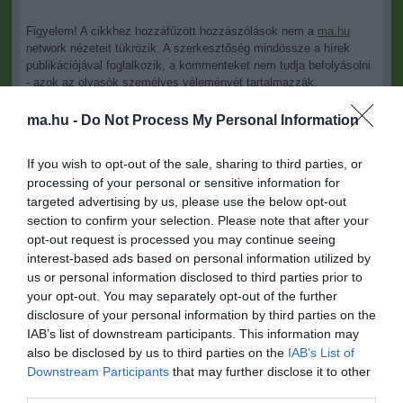
Figyelem! A cikkhez hozzáfűzött hozzászólások nem a
ma.hu
network nézeteit tükrözik. A szerkesztőség mindössze a hírek
publikációjával foglalkozik, a kommenteket nem tudja befolyásolni
- azok az olvasók személyes véleményét tartalmazzák.
Kérjük, kulturáltan, mások személyiségi jogainak és jó hírnevének
ma.hu -
Do Not Process My Personal Information
tiszteletben tartásával kommenteljenek!
If you wish to opt-out of the sale, sharing to third parties, or
processing of your personal or sensitive information for
targeted advertising by us, please use the below opt-out
section to confirm your selection. Please note that after your
opt-out request is processed you may continue seeing
ma.hu legfrissebb hírei:
interest-based ads based on personal information utilized by
us or personal information disclosed to third parties prior to
Vitézy Dávid: 2,3 milliárd forint került vissza az államhoz
8:04
your opt-out. You may separately opt-out of the further
egy útdíjrendszeres ügylet felülvizsgálata után
disclosure of your personal information by third parties on the
Saját életét is kockára tette a magyar erdész, hogy
22:22
IAB’s list of downstream participants. This information may
megállítsa a tüzet
also be disclosed by us to third parties on the
IAB’s List of
Második világháborús MG-42 géppuskát emeltek ki a
20:20
Downstream Participants
that may further disclose it to other
Dunából - a rendőrség lefoglalta
third parties.