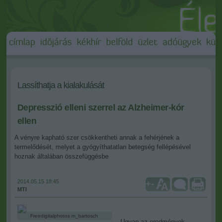
címlap
időjárás
kékhír
belföld
üzlet
adóügyek
külf
Lassíthatja a kialakulását
Depresszió elleni szerrel az Alzheimer-kór
ellen
A vényre kapható szer csökkentheti annak a fehérjének a
termelődését, melyet a gyógyíthatatlan betegség fellépésével
hoznak általában összefüggésbe
2014.05.15 18:45
+
-
MTI
Freedigitalphotos m_bartosch
Ugyan az eredmények