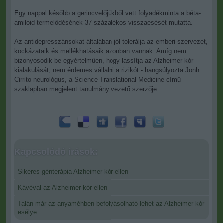
Egy nappal később a gerincvelőjükből vett folyadékminta a béta-
amiloid termelődésének 37 százalékos visszaesését mutatta.
Az antidepresszánsokat általában jól tolerálja az emberi szervezet,
kockázataik és mellékhatásaik azonban vannak. Amíg nem
bizonyosodik be egyértelműen, hogy lassítja az Alzheimer-kór
kialakulását, nem érdemes vállalni a rizikót - hangsúlyozta Jonh
Cirrito neurológus, a Science Translational Medicine című
szaklapban megjelent tanulmány vezető szerzője.
Kapcsolódó írások:
Sikeres génterápia Alzheimer-kór ellen
Kávéval az Alzheimer-kór ellen
Talán már az anyaméhben befolyásolható lehet az Alzheimer-kór
esélye