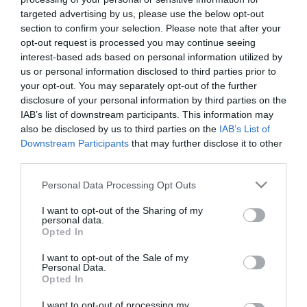
targeted advertising by us, please use the below opt-out
Három érmet szereztek a magyarok a világ egyik
18:29
legnagyobb hosszútávú kajak-kenu versenyén, a Sellán
section to confirm your selection. Please note that after your
opt-out request is processed you may continue seeing
Latorcai Csaba: a KDNP pályázati úton választja ki
16:28
interest-based ads based on personal information utilized by
delegáltját a Médiatanácsba
us or personal information disclosed to third parties prior to
Egész héten meleg, napos idő várható
14:27
your opt-out. You may separately opt-out of the further
Tanács Zoltán: kormány-előterjesztés készül a
disclosure of your personal information by third parties on the
12:26
Planetárium jövőjéről
IAB’s list of downstream participants. This information may
also be disclosed by us to third parties on the
IAB’s List of
Vegyszeradagolási probléma miatt kórházba került az Igali
10:25
Gyógyfürdő több vendége
Downstream Participants
that may further disclose it to other
third parties.
Kormány: életveszélyes gyalog átkelni a Dunán a Sziget
8:24
Fesztiválra
Please note that this website/app uses one or more Google
Personal Data Processing Opt Outs
services and may gather and store information including but
not limited to your visit or usage behaviour. You may click to
I want to opt-out of the Sharing of my
top cikkek:
personal data.
grant or deny consent to Google and its third-party tags to
Opted In
Nem is olyan egészséges a népszerű banán?
use your data for below specified purposes in below Google
consent section.
I want to opt-out of the Sale of my
Personal Data.
top fórum témák:
Opted In
Tanár Úr gyere, mindjárt lesz Lillád!
I want to opt-out of processing my
2022.05.10 21:11