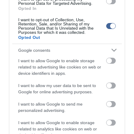
Personal Data for Targeted Advertising.
AZ IGAZSÁG SOHA NEM KÉSŐ
Opted In
2022.05.10 21:07
JólVanna
I want to opt-out of Collection, Use,
2022.05.10 20:31
Retention, Sale, and/or Sharing of my
Personal Data that Is Unrelated with the
Porvihar
Purposes for which it was collected.
2022.03.29 16:11
Opted Out
Mit szólsz? Ide minden baromságot...
2022.03.29 16:06
Google consents
I want to allow Google to enable storage
related to advertising like cookies on web or
device identifiers in apps.
I want to allow my user data to be sent to
Google for online advertising purposes.
I want to allow Google to send me
personalized advertising.
I want to allow Google to enable storage
related to analytics like cookies on web or