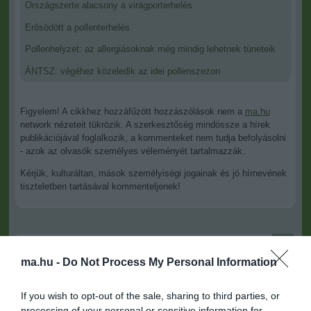
Országszerte alacsony a virágporterhelés
Erősödött a pollenterhelés
Pollenhelyzet: az allergiásoknak még mindig lehetnek tüneteik
ÁNTSZ: végéhez közeledik az idei pollenszezon
Figyelem! A cikkhez hozzáfűzött hozzászólások nem a
ma.hu
network nézeteit tükrözik. A szerkesztőség mindössze a hírek
publikációjával foglalkozik, a kommenteket nem tudja befolyásolni
- azok az olvasók személyes véleményét tartalmazzák.
Kérjük, kulturáltan, mások személyiségi jogainak és jó hírnevének
tiszteletben tartásával kommenteljenek!
ma.hu -
Do Not Process My Personal Information
ma.hu legfrissebb hírei:
If you wish to opt-out of the sale, sharing to third parties, or
Izrael nem vonul ki Gázából
20:31
processing of your personal or sensitive information for