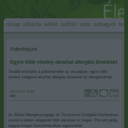
címlap
időjárás
kékhír
belföld
üzlet
adóügyek
külf
Pollenhelyzet
Egyre több növény okozhat allergiás tüneteket
Tovább erősödött a pollenterhelés az országban, egyre több
növény virágpora okozhat allergiás tüneteket az allergiásoknak.
2013.04.27 16:00
+
-
MTI
Az Állami Népegészségügyi és Tisztiorvosi Szolgálat Közleménye
szerint a platán virágporát több városban is magas, Pécsett pedig
nagyon magas koncentrációban regisztrálták.