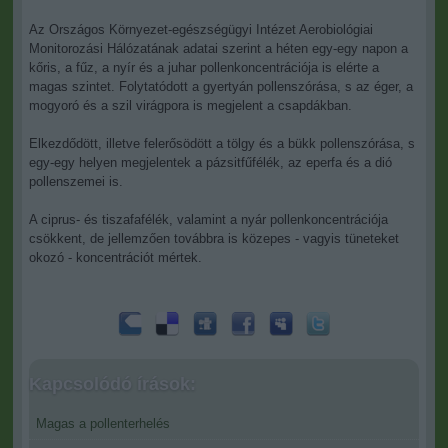
Az Országos Környezet-egészségügyi Intézet Aerobiológiai
Monitorozási Hálózatának adatai szerint a héten egy-egy napon a
kőris, a fűz, a nyír és a juhar pollenkoncentrációja is elérte a
magas szintet. Folytatódott a gyertyán pollenszórása, s az éger, a
mogyoró és a szil virágpora is megjelent a csapdákban.
Elkezdődött, illetve felerősödött a tölgy és a bükk pollenszórása, s
egy-egy helyen megjelentek a pázsitfűfélék, az eperfa és a dió
pollenszemei is.
A ciprus- és tiszafafélék, valamint a nyár pollenkoncentrációja
csökkent, de jellemzően továbbra is közepes - vagyis tüneteket
okozó - koncentrációt mértek.
Kapcsolódó írások:
Magas a pollenterhelés