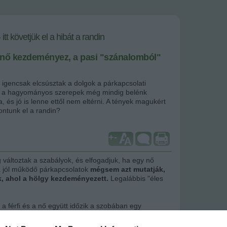
- itt követjük el a hibát a randin
 nő kezdeményez, a pasi "szánalomból"
 igencsak elcsúsztak a dolgok a párkapcsolati
n, a hagyományos szerepek még mindig belénk
, és jó is lenne ettől nem eltérni. A tények magukért
ontunk el a randin?
+
-
áltoztak a szabályok, és elfogadjuk, ha egy nő
 jól működő párkapcsolatok
mégsem azt mutatják,
, ahol a hölgy kezdeményezett.
Legalábbis "éles
 a férfi és a nő együtt időzik a szobában egy
emmel látható, hogy a vonzalom kölcsönös.
zélgetnek, nevetnek - az este végén pedig a hölgy