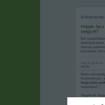
Ki kivel és mit 
Hoppá: ha a
megy el?
Bár napjainkban
elvárások teré
vannak sulykolva
beszélnek: mit r
2011.11.29 10:15
ma.hu
Noha manapság v
kezdeményez, a
hogy ezek azok
helyzetben"...
Tegyük fel, hogy
társaságban: sz
Iszogatnak, bes