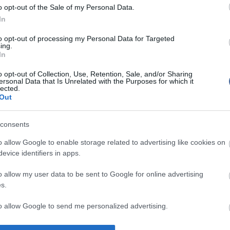
gy a férfi nem hívja fel utána a nőt és csak egy csók
o opt-out of the Sale of my Personal Data.
k. A diákok úgy gondolták: ilyenkor a pasi csak
In
",
de nem gondolja komolyan a randit,
"szánalomból"
to opt-out of processing my Personal Data for Targeted
ing.
az Észak-Karolniai állami egyetem szociológia
In
ndta: a diákok úgy vélik, a nő, aki randizni akar,
yekszik, hogy ő kezdeményezett. Ha szex is volt,
o opt-out of Collection, Use, Retention, Sale, and/or Sharing
tána a pasit felhívni.
ersonal Data that Is Unrelated with the Purposes for which it
lected.
kerül a következő találkára is,
legszívesebben
Out
 a dolgokat,
mintha a szex meg sem történt volna -
 tudja, mit gondol a pasi, nem akarja, hogy csak egy
ézzék.
consents
ezdeményez, a férfi rögtön "támogassa" őt azzal,
o allow Google to enable storage related to advertising like cookies on
férfias oldalát, ajánlja fel a randit. Amennyiben
evice identifiers in apps.
yek, és a találkát a hölgy dobja fel, mondjon a pasi
dezze meg, milyen helyre menne el szívesen.
o allow my user data to be sent to Google for online advertising
s.
szik neki egy nő,
ne késlekedjen randit kérni tőle!
b közösen megbeszélni, hogy mi legyen a program.
to allow Google to send me personalized advertising.