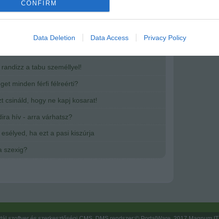
o allow Google to enable storage related to analytics like cookies on
CONFIRM
evice identifiers in apps.
o allow Google to enable storage related to functionality of the website
írások:
Data Deletion
Data Access
Privacy Policy
atóbb dolgok a randin!
o allow Google to enable storage related to personalization.
 randizz a tabu személlyel!
get minden férfi félreérti?
o allow Google to enable storage related to security, including
cation functionality and fraud prevention, and other user protection.
zt csináld, hogy ne kapj kosarat!
ira hív - arra várhatsz?
esélyed, ha ezt a pasi kiszúrja
a szexig?
tál szoftver és szerkesztőségi CMS, DMS rendszer:© PortalWare, 2017 Magnum IT 