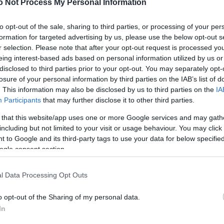
o Not Process My Personal Information
ést ad arra, hogy szeretné, ha lenne a dolognak
zik, hogy nincs ellenére egy második találkozás.
to opt-out of the sale, sharing to third parties, or processing of your per
 kezdeményezett először,
a randi leszervezése már
formation for targeted advertising by us, please use the below opt-out s
 dolga!
r selection. Please note that after your opt-out request is processed y
eing interest-based ads based on personal information utilized by us or
disclosed to third parties prior to your opt-out. You may separately opt-
y, mely a
Gender &
losure of your personal information by third parties on the IAB’s list of
ban látott napvilágot, és 273 ember bevonásával
. This information may also be disclosed by us to third parties on the
IA
atta: ahol a férfi kezdeményezett, és hívta randira a
Participants
that may further disclose it to other third parties.
a aztán a csókot a nő is kezdeményezte -,
ott
formán érdekelt volt a kapcsolat kialakításában.
 that this website/app uses one or more Google services and may gath
including but not limited to your visit or usage behaviour. You may click 
setekben, ahol a nő kezdeményezett, és utalt a
 pedig a pasi csókolta meg őt,
41 százaléka a
 to Google and its third-party tags to use your data for below specifi
 adott sok esélyt a kapcsolatnak.
ogle consent section.
észt vett diákok úgy gondolták, ha alkalmi szexről
ályok egyszerűen felrúghatók - ám ha randizásról,
l Data Processing Opt Outs
n konzervatívnak mutatkoztak, és a
hagyományos
tását hangsúlyozták:
a férfinak kell
o opt-out of the Sharing of my personal data.
és elhívnia randira a nőt.
In
áltozatban - amit feljebb említettünk - könnyen