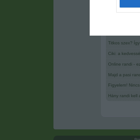
I want t
web or d
I want t
Kapcsolódó 
or app.
A top10: legizg
I want t
Titkos szex? Így
Ciki: a kedvessé
I want t
authenti
Online randi - e
Majd a pasi rand
Figyelem! Nincs 
Hány randi kell 
Por