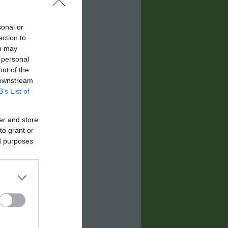
sonal or
ection to
ou may
 personal
out of the
 downstream
B’s List of
er and store
to grant or
ed purposes