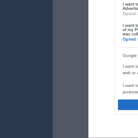
I want 
Advertis
Opted 
I want t
of my P
was col
Opted 
Google 
I want t
web or d
I want t
purpose
I want 
I want t
web or d