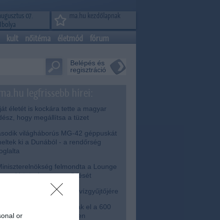
augusztus 07.
ma.hu kezdőlapnak
Ibolya
kult
nőitéma
életmód
fórum
Belépés és
regisztráció
ma.hu legfrissebb hírei:
át életét is kockára tette a magyar
dész, hogy megállítsa a tüzet
odik világháborús MG-42 géppuskát
eltek ki a Dunából - a rendőrség
foglalta
iniszterelnökség felmondta a Lounge
enttel kötött keretszerződését
érkezett az eső a Duna vízgyűjtőjére
bb két gyanúsítottat fogtak el a 600
lliós ingatlanmaffia ügyében
sonal or