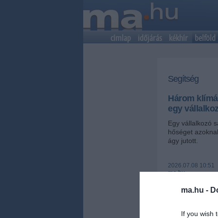
címlap
időjárás
kékhír
belföld
Segítség
Három klímát
egy vállalkoz
Egy vállalkozó s
hőséget azoknak
ágy jutott.
2026.07.08 10:51
ma.hu
Szívmelengető g
ma.hu -
D
Tibor egyéni vá
szerelt fel a g
If you wish 
kényelmesebb kö