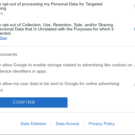
Mit szólsz
to opt-out of processing my Personal Data for Targeted
ing.
In
o opt-out of Collection, Use, Retention, Sale, and/or Sharing
ersonal Data that Is Unrelated with the Purposes for which it
lected.
Out
consents
o allow Google to enable storage related to advertising like cookies on
evice identifiers in apps.
o allow my user data to be sent to Google for online advertising
s.
to allow Google to send me personalized advertising.
CONFIRM
o allow Google to enable storage related to analytics like cookies on
evice identifiers in apps.
Data Deletion
Data Access
Privacy Policy