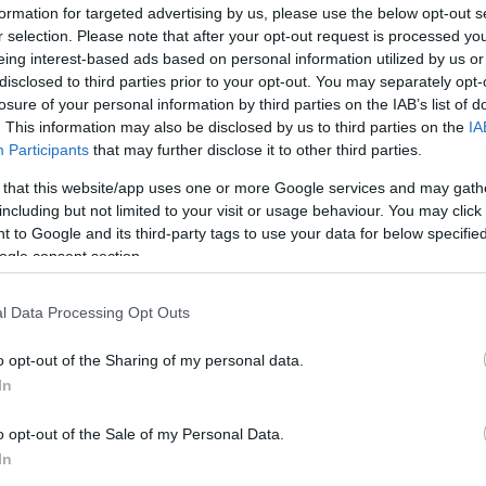
formation for targeted advertising by us, please use the below opt-out s
Viz
12:56
jegyzésében úgy fogalmazott: „3 db Gree készülék
r selection. Please note that after your opt-out request is processed y
a 
erekeknek, hogy mi is egy kicsit jobbá tudjuk tenni a
eing interest-based ads based on personal information utilized by us or
ki
 ide kell jönniük.”
disclosed to third parties prior to your opt-out. You may separately opt-
Mag
11:15
losure of your personal information by third parties on the IAB’s list of
ában különösen nagy jelentősége van a megfelelő
cs
. This information may also be disclosed by us to third parties on the
IA
szségügyi intézményekben, főként a
kon, ahol a magas hőmérséklet tovább nehezítheti a
Participants
that may further disclose it to other third parties.
tét és a gyógyulást.
 that this website/app uses one or more Google services and may gath
en országszerte kiemelt figyelem irányult a kórházak
including but not limited to your visit or usage behaviour. You may click 
Nem is ol
ire, miután több intézmény elavult
 to Google and its third-party tags to use your data for below specifi
ei miatt vált szükségessé sürgős korszerűsítés. A
ogle consent section.
szágos klímafejlesztési programot is indított az
tézmények hűtési rendszereinek javítására.
l Data Processing Opt Outs
Tanár Úr gy
ényezés ugyanakkor azt mutatja, hogy a
s vállalkozások felajánlásai is sokat jelenthetnek.
o opt-out of the Sharing of my personal data.
AZ IGAZ
egítség nemcsak a kórházi dolgozók munkáját
, hanem a kis betegek és családjaik számára is
In
heti a bent töltött napokat.
JólVanna
o opt-out of the Sale of my Personal Data.
Porvihar
In