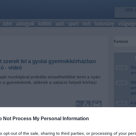
2026. 
üzlet
adóügyek
külföld
autó
sport
tech
tudomány
világvége
 szerelt fel a gyulai gyermekkórházban
ó - videó
Saj
22:22
er
aját munkájával próbálta elviselhetőbbé tenni a nyári
 a gyerekeknek, akiknek a vakáció helyett kórházi
Más
20:20
em
le
A M
+
-
18:19
Ev
esztusról számolt be közösségi oldalán Kovalcsik
Meg
o Not Process My Personal Information
16:21
llalkozó. A szakember három Gree klímaberendezést
Úja
yulai gyermekkórházban, hogy a nyári hőségben
14:26
mi
to opt-out of the sale, sharing to third parties, or processing of your per
rülmények között gyógyulhassanak a kis betegek.