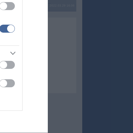
? Ide minden baromságot...
2022.03.29 16:06