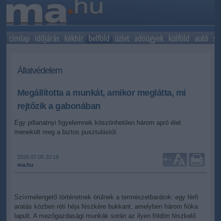
címlap
időjárás
kékhír
belföld
üzlet
adóügyek
külföld
autó
sp
Állatvédelem
Megállította a munkát, amikor meglátta, mi
rejtőzik a gabonában
Egy pillanatnyi figyelemnek köszönhetően három apró élet
menekült meg a biztos pusztulástól.
2026.07.05 20:19
+
-
ma.hu
Szívmelengető történetnek örülnek a természetbarátok: egy férfi
aratás közben réti héja fészkére bukkant, amelyben három fióka
lapult. A mezőgazdasági munkák során az ilyen földön fészkelő