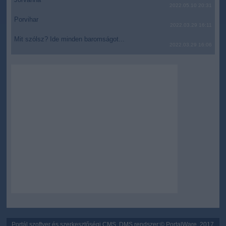
2022.05.10 20:31
Porvihar
2022.03.29 16:11
Mit szólsz? Ide minden baromságot...
2022.03.29 16:06
Portál szoftver és szerkesztőségi CMS, DMS rendszer:© PortalWare, 2017