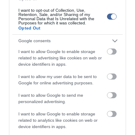
I want to opt-out of Collection, Use,
Retention, Sale, and/or Sharing of my
Personal Data that Is Unrelated with the
Purposes for which it was collected.
Opted Out
Figyelem! A cikkhez hozzáfűzött hozzászólások nem a
ma.hu
network nézeteit
Google consents
tükrözik. A szerkesztőség mindössze a hírek publikációjával foglalkozik, a
kommenteket nem tudja befolyásolni - azok az olvasók személyes véleményét
I want to allow Google to enable storage
tartalmazzák.
related to advertising like cookies on web or
Kérjük, kulturáltan, mások személyiségi jogainak és jó hírnevének tiszteletben
tartásával kommenteljenek!
device identifiers in apps.
I want to allow my user data to be sent to
Google for online advertising purposes.
I want to allow Google to send me
personalized advertising.
ma.hu legfrissebb hírei:
Saját életét is kockára tette a magyar erdész, hogy
I want to allow Google to enable storage
22:22
megállítsa a tüzet
related to analytics like cookies on web or
device identifiers in apps.
Második világháborús MG-42 géppuskát emeltek ki a
20:20
Dunából - a rendőrség lefoglalta