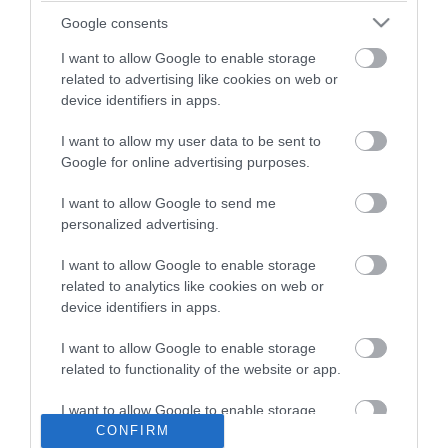
ma.hu legfrissebb hírei:
Google consents
Nagy erőkkel keresik a szomjazó gólyát megmentő
12:16
Árpádot
I want to allow Google to enable storage
related to advertising like cookies on web or
Magyar Péter: átfogó energiafejlesztési tervet fogadott el a
6:48
device identifiers in apps.
kormány
Kenyában bezzeg minden zöldebb
20:46
I want to allow my user data to be sent to
Második világháborús német katonai motorkerékpár
Google for online advertising purposes.
18:37
bukkant elő a Dunából
I want to allow Google to send me
A Tisza-frakció kezdeményezte, hogy jövő kedden legyen
16:12
personalized advertising.
az államfőválasztás
Szomjazó gólyának adott inni egy férfi Tiszakécskénél -
14:02
I want to allow Google to enable storage
megható pillanatot rögzített a kamera
related to analytics like cookies on web or
Megható felvétel: elpusztult borját vitte magával egy
12:56
device identifiers in apps.
delfinanya
I want to allow Google to enable storage
related to functionality of the website or app.
top cikkek:
Nem is olyan egészséges a népszerű banán?
I want to allow Google to enable storage
related to personalization.
CONFIRM