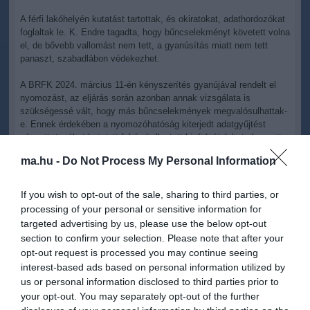
A férfi lakóhelyén kutatást tartottak, és okiratokat, adathordozókat
foglaltak le. K. Endre tagadta, hogy bűncselekményt követett volna
el, de bővebb vallomást nem tett, a gyanúsítás miatt nem tett
panaszt, szabadlábon védekezhet.
A BRFK 2024. március 11-én kényszerítés gyanújával rendelt el
nyomozást, az eljárás során azonban annak vizsgálata is
szükségessé vált, hogy más bűncselekmények megvalósulhattak-
e. Ennek érdekében a nyomozóhatóság kiterjedt adatgyűjtést
végzett, tanúkat kutatott fel és hallgatott ki, felvételeket elemzett,
továbbá számos hatóságot és szervezetet keresett meg
ma.hu -
Do Not Process My Personal Information
információk beszerzése céljából.
"A büntetőeljárás során alapvető követelmény, hogy a nyomozás
If you wish to opt-out of the sale, sharing to third parties, or
minden szakaszában maradéktalanul érvényesüljenek a
processing of your personal or sensitive information for
törvényességi és eljárási garanciák, miközben a társadalom
targeted advertising by us, please use the below opt-out
kollektív igazságérzete és a közbizalom fenntartása is kiemelt
section to confirm your selection. Please note that after your
szempont. Az ügy jogi összetettségére tekintettel a Fővárosi
opt-out request is processed you may continue seeing
Főügyészség és a BRFK között folyamatos szakmai egyeztetés
interest-based ads based on personal information utilized by
zajlott és zajlik az eljárás során" - olvasható a rendőrség
us or personal information disclosed to third parties prior to
honlapján.
your opt-out. You may separately opt-out of the further
K. Endrét, a bicskei gyermekotthon korábbi igazgatóhelyettesét