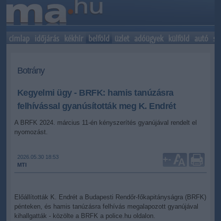
címlap
időjárás
kékhír
belföld
üzlet
adóügyek
külföld
autó
sp
Botrány
Kegyelmi ügy - BRFK: hamis tanúzásra
felhívással gyanúsították meg K. Endrét
A BRFK 2024. március 11-én kényszerítés gyanújával rendelt el
nyomozást.
2026.05.30 18:53
+
-
MTI
Előállították K. Endrét a Budapesti Rendőr-főkapitányságra (BRFK)
pénteken, és hamis tanúzásra felhívás megalapozott gyanújával
kihallgatták - közölte a BRFK a police.hu oldalon.