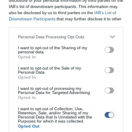
disclosure of your personal information by third parties on the
bűnsegédként elkövetett kényszerítés kísérlete miatt 2021
IAB’s list of downstream participants. This information may
júliusában jogerősen 3 év 4 hónap letöltendő szabadságvesztésre
also be disclosed by us to third parties on the
IAB’s List of
ítélték, mert segédkezett az igazgató pedofil bűncselekményeinek
Downstream Participants
that may further disclose it to other
eltussolásában azzal, hogy megpróbálta kényszeríteni a
third parties.
bántalmazott kiskorú áldozatokat terhelő vallomásaik
visszavonására. Novák Katalin akkori köztársasági elnök 2023
Please note that this website/app uses one or more Google
Personal Data Processing Opt Outs
áprilisában kegyelmet adott K. Endrének.
services and may gather and store information including but
not limited to your visit or usage behaviour. You may click to
I want to opt-out of the Sharing of my
personal data.
grant or deny consent to Google and its third-party tags to
Opted In
use your data for below specified purposes in below Google
consent section.
I want to opt-out of the Sale of my
Figyelem! A cikkhez hozzáfűzött hozzászólások nem a
ma.hu
network nézeteit
Personal Data.
tükrözik. A szerkesztőség mindössze a hírek publikációjával foglalkozik, a
Opted In
kommenteket nem tudja befolyásolni - azok az olvasók személyes véleményét
tartalmazzák.
I want to opt-out of processing my
Kérjük, kulturáltan, mások személyiségi jogainak és jó hírnevének tiszteletben
Personal Data for Targeted Advertising.
tartásával kommenteljenek!
Opted In
I want to opt-out of Collection, Use,
Retention, Sale, and/or Sharing of my
Personal Data that Is Unrelated with the
Purposes for which it was collected.
Opted Out