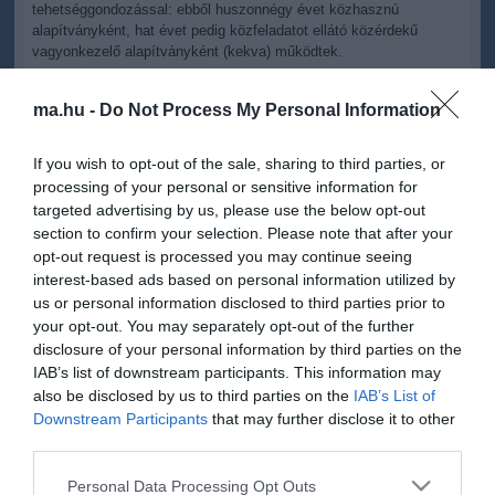
tehetséggondozással: ebből huszonnégy évet közhasznú
alapítványként, hat évet pedig közfeladatot ellátó közérdekű
vagyonkezelő alapítványként (kekva) működtek.
Magyar Péter miniszterelnök pénteken, Ursula von der Leyennel,
ma.hu -
Do Not Process My Personal Information
az Európai Bizottság elnökével folytatott brüsszeli tárgyalása után
jelentette be, hogy azon kekvákat, amelyekhez nem tartoznak
egyetemek, augusztus 31-ig megszüntetik, köztük az MCC-t is.
If you wish to opt-out of the sale, sharing to third parties, or
processing of your personal or sensitive information for
Ezen kekvák közfeladatait át fogja venni az állam, vagy az új
targeted advertising by us, please use the below opt-out
tulajdonos - tette hozzá.
section to confirm your selection. Please note that after your
opt-out request is processed you may continue seeing
interest-based ads based on personal information utilized by
us or personal information disclosed to third parties prior to
your opt-out. You may separately opt-out of the further
Figyelem! A cikkhez hozzáfűzött hozzászólások nem a
ma.hu
network nézeteit
disclosure of your personal information by third parties on the
tükrözik. A szerkesztőség mindössze a hírek publikációjával foglalkozik, a
kommenteket nem tudja befolyásolni - azok az olvasók személyes véleményét
IAB’s list of downstream participants. This information may
tartalmazzák.
also be disclosed by us to third parties on the
IAB’s List of
Kérjük, kulturáltan, mások személyiségi jogainak és jó hírnevének tiszteletben
Downstream Participants
that may further disclose it to other
tartásával kommenteljenek!
third parties.
Please note that this website/app uses one or more Google
Personal Data Processing Opt Outs