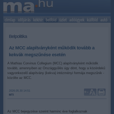
címlap
időjárás
kékhír
belföld
üzlet
adóügyek
külföld
autó
sp
Belpolitika
Az MCC alapítványként működik tovább a
kekvák megszűnése esetén
A Mathias Corvinus Collegium (MCC) alapítványként működik
tovább, amennyiben az Országgyűlés úgy dönt, hogy a közérdekű
vagyonkezelő alapítvány (kekva) intézményi formája megszűnik -
közölte az MCC.
2026.05.30 14:51
+
-
MTI
Az MCC bejegyzése szerint harminc éve foglalkoznak