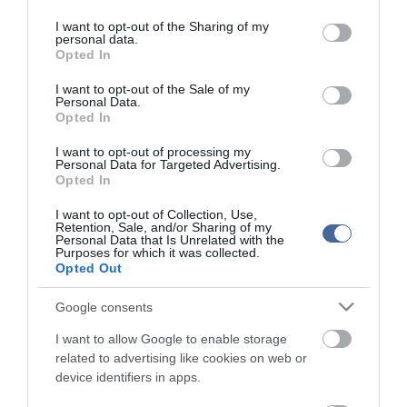
services and may gather and store information including but
not limited to your visit or usage behaviour. You may click to
I want to opt-out of the Sharing of my
personal data.
grant or deny consent to Google and its third-party tags to
Opted In
ma.hu legfrissebb hírei:
use your data for below specified purposes in below Google
consent section.
I want to opt-out of the Sale of my
Nagy erőkkel keresik a szomjazó gólyát megmentő
12:16
Personal Data.
Árpádot
Opted In
Magyar Péter: átfogó energiafejlesztési tervet fogadott el a
6:48
I want to opt-out of processing my
kormány
Personal Data for Targeted Advertising.
Opted In
Kenyában bezzeg minden zöldebb
20:46
Második világháborús német katonai motorkerékpár
18:37
I want to opt-out of Collection, Use,
bukkant elő a Dunából
Retention, Sale, and/or Sharing of my
Personal Data that Is Unrelated with the
A Tisza-frakció kezdeményezte, hogy jövő kedden legyen
Purposes for which it was collected.
16:12
az államfőválasztás
Opted Out
Szomjazó gólyának adott inni egy férfi Tiszakécskénél -
14:02
Google consents
megható pillanatot rögzített a kamera
Megható felvétel: elpusztult borját vitte magával egy
12:56
I want to allow Google to enable storage
delfinanya
related to advertising like cookies on web or
device identifiers in apps.
top cikkek: