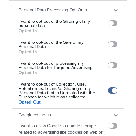
tükrözik. A szerkesztőség mindössze a hírek publikációjával foglalkozik, a
kommenteket nem tudja befolyásolni - azok az olvasók személyes véleményét
Please note that this website/app uses one or more Google
Personal Data Processing Opt Outs
tartalmazzák.
services and may gather and store information including but
Kérjük, kulturáltan, mások személyiségi jogainak és jó hírnevének tiszteletben
not limited to your visit or usage behaviour. You may click to
I want to opt-out of the Sharing of my
tartásával kommenteljenek!
personal data.
grant or deny consent to Google and its third-party tags to
Opted In
use your data for below specified purposes in below Google
consent section.
I want to opt-out of the Sale of my
Personal Data.
Opted In
ma.hu legfrissebb hírei:
I want to opt-out of processing my
Personal Data for Targeted Advertising.
Szomjazó gólyának adott inni egy férfi Tiszakécskénél -
Opted In
14:02
megható pillanatot rögzített a kamera
I want to opt-out of Collection, Use,
Megható felvétel: elpusztult borját vitte magával egy
12:56
Retention, Sale, and/or Sharing of my
delfinanya
Personal Data that Is Unrelated with the
Purposes for which it was collected.
Halálos fenyegetés miatt lemondta erdélyi koncertjét Majka
10:53
Opted Out
Pórázra kötve hagytak egy kutyát egy híd alatt Miskolcon
8:46
Google consents
Védelmi Munkacsoport: hosszabb hőségriasztás, stabil
6:40
energiaellátás
I want to allow Google to enable storage
related to advertising like cookies on web or
Vizet vinnének a szomjazó vadaknak: önkéntes
6:22