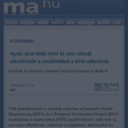
címlap
időjárás
kékhír
belföld
üzlet
adóügyek
külföld
autó
sp
Közlekedés
Nyolc járat több mint 41 ezer utasát
ellenőrizték a rendőrökkel a BKK-ellenőrök
A járőrök öt emberrel szemben helyszíni bírságot szabtak ki.
2025.06.07 12:24
+
-
MTI
Több járatellenőrzést is tartottak májusban a Budapesti Rendőr-
főkapitányság (BRFK) és a Budapesti Közlekedési Központ (BKK)
munkatársai a rendészekkel (FÖRI) együttműködve: több mint 41
ezer utast ellenőriztek, miközben a megállókat, állomásokat és