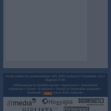
Portál szoftver és szerkesztőségi CMS, DMS rendszer:© PortalWare, 2017
Magnum IT Kft.
•
Médiaajánlat és hirdetési akciók
•
Impresszum
•
Adatvédelmi
nyiltakozat
•
Fórum
•
Írj Nekünk!
•
Olvasói és moderálási alapelvek
•
Partnerek
•
ma.hu RSS csatornái
•