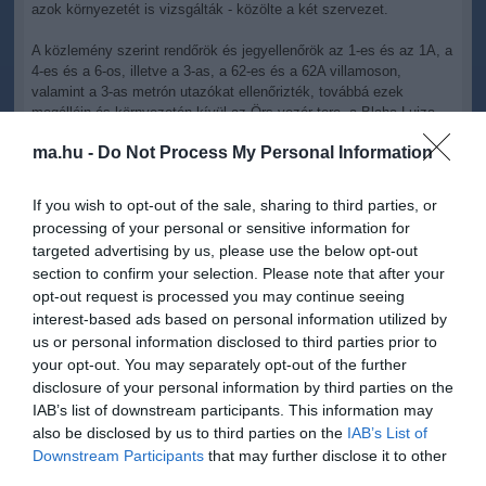
azok környezetét is vizsgálták - közölte a két szervezet.
A közlemény szerint rendőrök és jegyellenőrök az 1-es és az 1A, a
4-es és a 6-os, illetve a 3-as, a 62-es és a 62A villamoson,
valamint a 3-as metrón utazókat ellenőrizték, továbbá ezek
megállóin és környezetén kívül az Örs vezér tere, a Blaha Lujza
tér, a Nagyvárad tér és a Göncz Árpád városközpont metróállomás
ma.hu -
Do Not Process My Personal Information
kijáratánál is fokozott ellenőrzést végeztek.
A rendőrök hat embert fogtak el, illetve állítottak elő; egyet
If you wish to opt-out of the sale, sharing to third parties, or
körözés, hármat személyazonosság igazolásával kapcsolatos
processing of your personal or sensitive information for
kötelességek megszegése, továbbá - mivel az ellenőrzés a járatok
targeted advertising by us, please use the below opt-out
vonalán közlekedő autósokra is kiterjedt - a II. kerületben két nőt
section to confirm your selection. Please note that after your
mozgáskorlátozott parkolási igazolvánnyal való visszaélés miatt.
opt-out request is processed you may continue seeing
A járőrök öt emberrel szemben helyszíni bírságot szabtak ki:
interest-based ads based on personal information utilized by
kétszer közterületi alkoholfogyasztás, háromszor gyalogos
us or personal information disclosed to third parties prior to
szabálysértés miatt - áll a közleményben.
your opt-out. You may separately opt-out of the further
disclosure of your personal information by third parties on the
IAB’s list of downstream participants. This information may
also be disclosed by us to third parties on the
IAB’s List of
Downstream Participants
that may further disclose it to other
Figyelem! A cikkhez hozzáfűzött hozzászólások nem a
ma.hu
network nézeteit
third parties.