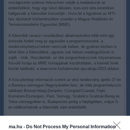
országszerte számos helyszínen várják a madarászok az
érdeklődőket, hogy egy késő délutáni, kora esti séta keretében
hallgassák a fülemülék koncertjét - hívta fel a figyelmet az MTI-
hez eljuttatott közleményében szerdán a Magyar Madártani és
Természetvédelmi Egyesület (MME).
A fülemülék tavaszi vonulásához alkalmazkodva több mint egy
évtizede hirdeti meg az egyesület a programsorozatot, a
rendezvényhelyszíneken nemcsak hallani, de gyakran kézben is
lehet látni a fülemüléket, ugyanis sok helyen madárgyűrűzés is
zajlik - írták. Hozzátették: az idei programhelyszínek folyamatosan
frissülő listája az MME honlapjának kezdőoldalán, a kiemelt hírek
között található, a www.mme.hu/fulemulek-ejszakaja-2023 oldalon.
A lista jelenlegi információi szerint az első rendezvény április 27-én
a Baranya vármegyei Nagynyárádon lesz, de több programhelyszín
található Borsod-Abaúj-Zemplén, Csongrád-Csanád, Fejér,
Komárom-Esztergom, Pest, Somogy, Szabolcs-Szatmár-Bereg és
Tolna vármegyében is, Budapesten pedig a Népligetben, május 5-
én találkozhatnak a fülemülék iránt érdeklődők.
Hazánkban a lakott területek bokrosaiban is gyakorinak számít a
világ egyik legszebb énekhangú madara, a verébméretű, egyszínű
ma.hu -
Do Not Process My Personal Information
barnás felsőtestű, vöröses farkú fülemüle, amely nemcsak