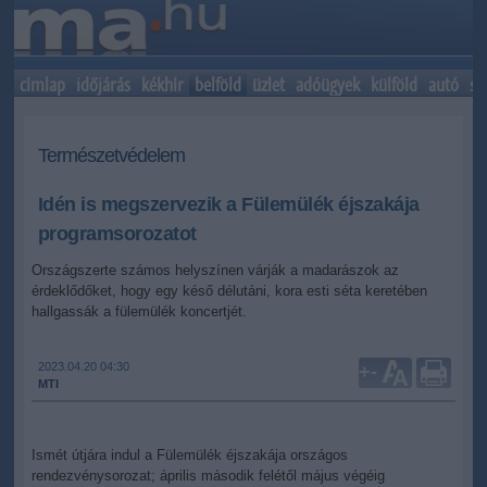
címlap
időjárás
kékhír
belföld
üzlet
adóügyek
külföld
autó
sp
Természetvédelem
Idén is megszervezik a Fülemülék éjszakája
programsorozatot
Országszerte számos helyszínen várják a madarászok az
érdeklődőket, hogy egy késő délutáni, kora esti séta keretében
hallgassák a fülemülék koncertjét.
2023.04.20 04:30
+
-
MTI
Ismét útjára indul a Fülemülék éjszakája országos
rendezvénysorozat; április második felétől május végéig