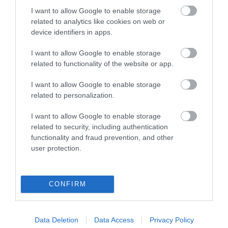
tartásával kommenteljenek!
I want to allow Google to enable storage
related to analytics like cookies on web or
device identifiers in apps.
I want to allow Google to enable storage
related to functionality of the website or app.
ma.hu legfrissebb hírei:
I want to allow Google to enable storage
Nagy erőkkel keresik a szomjazó gólyát megmentő
12:16
related to personalization.
Árpádot
Magyar Péter: átfogó energiafejlesztési tervet fogadott el a
6:48
I want to allow Google to enable storage
kormány
related to security, including authentication
Kenyában bezzeg minden zöldebb
20:46
functionality and fraud prevention, and other
user protection.
Második világháborús német katonai motorkerékpár
18:37
bukkant elő a Dunából
A Tisza-frakció kezdeményezte, hogy jövő kedden legyen
16:12
az államfőválasztás
CONFIRM
Szomjazó gólyának adott inni egy férfi Tiszakécskénél -
14:02
megható pillanatot rögzített a kamera
Data Deletion
Data Access
Privacy Policy
Megható felvétel: elpusztult borját vitte magával egy
12:56