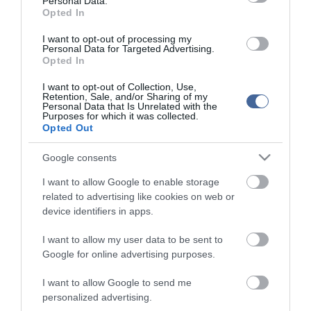
Personal Data.
Opted In
Az egyesület honlapján részletezi azt is, hogyan zajlik a program.
Az érdeklődők késő délután gyülekeznek a helyszínen, a 15-20 fős
I want to opt-out of processing my
csoportok folyamatosan indulnak a madarász vezetőkkel. Ott, ahol
Personal Data for Targeted Advertising.
madárgyűrűzés is zajlik, óránkénti hálóellenőrzések, majd a
Opted In
madarak jelölése és kézben fotózási lehetőség színesíti a
programot.
I want to opt-out of Collection, Use,
Retention, Sale, and/or Sharing of my
Bár a rendezvény fő attrakcióját a fülemülék jelentik, a májusi
Personal Data that Is Unrelated with the
Purposes for which it was collected.
estéken több más madárfaj - rigók, vörösbegy, poszáták -
Opted Out
képviselői is énekelnek, majd amikor az esti szürkülettel a többi
madár elhallgat, rázendítenek a fülemülék. A program a sötétség
Google consents
beálltával zárul, mert ilyenkor a fülemülék néhány órára
elhallgatnak, rövid pihenőt tartanak, hogy aztán éjféltől hajnalig
I want to allow Google to enable storage
folytathassák szerenádjukat - részletezi az MME.
related to advertising like cookies on web or
device identifiers in apps.
I want to allow my user data to be sent to
Google for online advertising purposes.
Figyelem! A cikkhez hozzáfűzött hozzászólások nem a
ma.hu
network nézeteit
tükrözik. A szerkesztőség mindössze a hírek publikációjával foglalkozik, a
kommenteket nem tudja befolyásolni - azok az olvasók személyes véleményét
I want to allow Google to send me
tartalmazzák.
personalized advertising.
Kérjük, kulturáltan, mások személyiségi jogainak és jó hírnevének tiszteletben