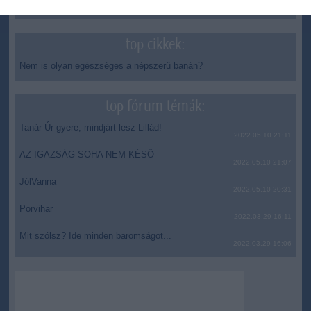
delfinanya
top cikkek:
Nem is olyan egészséges a népszerű banán?
top fórum témák:
Tanár Úr gyere, mindjárt lesz Lillád!
2022.05.10 21:11
AZ IGAZSÁG SOHA NEM KÉSŐ
2022.05.10 21:07
JólVanna
2022.05.10 20:31
Porvihar
2022.03.29 16:11
Mit szólsz? Ide minden baromságot...
2022.03.29 16:06