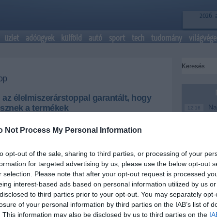
2026. 
üzlet
adóügyek
külföld
autó
sport
tech
tudomány
világvége
op
az élelmiszerárstoppal garantált, hogy
esznek a termékek
Nag
12:16
me
 az egész világra jellemző.
o Not Process My Personal Information
Magy
6:48
te
+
-
to opt-out of the sale, sharing to third parties, or processing of your per
Ke
20:46
formation for targeted advertising by us, please use the below opt-out s
toppal garantált, hogy olcsóbbak lesznek az érintett
Más
18:37
r selection. Please note that after your opt-out request is processed y
osságnak - mondta Sebestyén Géza, a Corvinus
mo
eing interest-based ads based on personal information utilized by us or
ásza az M1 aktuális csatorna vasárnap esti
disclosed to third parties prior to your opt-out. You may separately opt-
A T
16:12
ke
losure of your personal information by third parties on the IAB’s list of
 szerint a magyar kormány helyesen és a
. This information may also be disclosed by us to third parties on the
IA