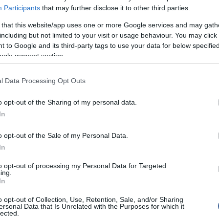
Szo
14:02
özt reagált a fogyasztói árak növekedésére.
Participants
that may further disclose it to other third parties.
Ti
láció most az egész világra jellemző.
rö
 that this website/app uses one or more Google services and may gath
: az áfacsökkentés "normál időben" hatékony,
including but not limited to your visit or usage behaviour. You may click 
Meg
12:56
r, amikor rendkívül gyorsan emelkednek az árak, és
ma
 to Google and its third-party tags to use your data for below specifi
latok a haszonkulcsukat is növelik, más eszköz kell.
ogle consent section.
het a tavaly októberi fölé, akkor az mindenképp
ket jelent a lakosság számára - hangsúlyozta.
l Data Processing Opt Outs
hogy nem az élelmiszerárstop a kormány első lépése a
Nem is ol
védelmében, példaként említette a rezsicsökkentést
pában is egyre több helyen tartanak elfogadottnak.
o opt-out of the Sharing of my personal data.
In
zélt arról is, hogy februártól élelmiszert is lehet
ásárolni. Ezt Sebestyén Géza azért tartja jó
Tanár Úr gy
o opt-out of the Sale of my Personal Data.
 kártya klasszikus felhasználási módjai a
vány miatt nehezebbé váltak.
In
AZ IGAZ
to opt-out of processing my Personal Data for Targeted
ing.
JólVanna
In
Porvihar
o opt-out of Collection, Use, Retention, Sale, and/or Sharing
 hozzáfűzött hozzászólások nem a
ma.hu
network nézeteit tükrözik. A
ersonal Data that Is Unrelated with the Purposes for which it
sze a hírek publikációjával foglalkozik, a kommenteket nem tudja
lected.
Mit szólsz
az olvasók személyes véleményét tartalmazzák.