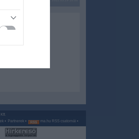
2022.03.29 16:06
Kft.
vek
•
Partnerek
•
ma.hu RSS csatornái
•