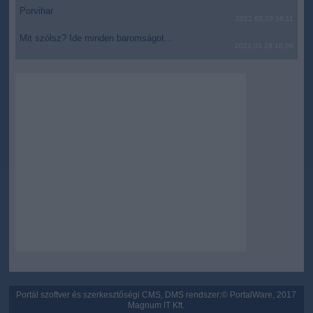
functionality and fraud prevention, and other
Porvihar
2022.03.29 16:11
user protection.
Mit szólsz? Ide minden baromságot...
2022.03.29 16:06
Portál szoftver és szerkesztőségi CMS, DMS rendszer:© PortalWare, 2017
Magnum IT Kft.