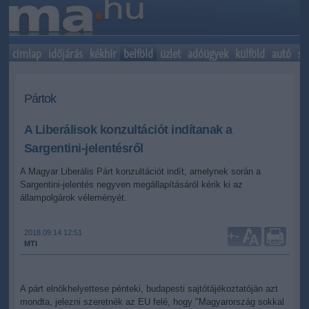
címlap
időjárás
kékhír
belföld
üzlet
adóügyek
külföld
autó
sp
Pártok
A Liberálisok konzultációt indítanak a
Sargentini-jelentésről
A Magyar Liberális Párt konzultációt indít, amelynek során a
Sargentini-jelentés negyven megállapításáról kérik ki az
állampolgárok véleményét.
2018.09.14 12:51
+
-
MTI
A párt elnökhelyettese pénteki, budapesti sajtótájékoztatóján azt
mondta, jelezni szeretnék az EU felé, hogy "Magyarország sokkal