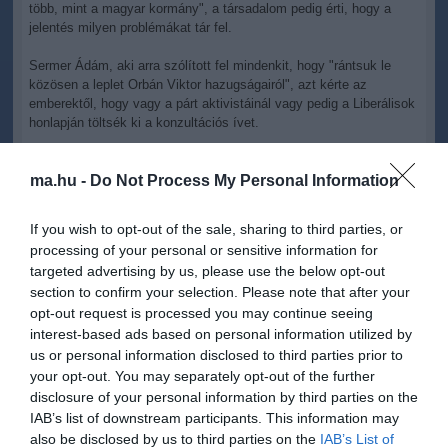
több, mint a magyar kormány", a társadalom pedig érti, hogy a
jelentés milyen problémákat tár fel.
Sermer Ádám, aki arra szólított fel mindenkit, hogy "rántsuk le
közösen a leplet Orbán Viktor hazugságairól", azt kérte az
emberektől, hogy vagy a párt aktivistáinál vagy pedig a Liberálisok
honlapján töltsék ki a konzultációs ívet.
A politikustól megkérdezték, mennyire tartja demokratikusnak,
hogy a jelentés elfogadásakor a tartózkodásokat nem számolták
ma.hu -
Do Not Process My Personal Information
be a szavazatok közé. Az elnökhelyettes azt felelte, hogy ez a
szabály nem most lépett életbe és már korábban is lett volna
If you wish to opt-out of the sale, sharing to third parties, or
lehetőség fellépni ellene.
processing of your personal or sensitive information for
targeted advertising by us, please use the below opt-out
section to confirm your selection. Please note that after your
opt-out request is processed you may continue seeing
interest-based ads based on personal information utilized by
us or personal information disclosed to third parties prior to
Kapcsolódó írások:
your opt-out. You may separately opt-out of the further
disclosure of your personal information by third parties on the
Gulyás: az EP nem fogadta el a dokumentumot
IAB’s list of downstream participants. This information may
A Sargentini-jelentés elfogadásának visszhangja
also be disclosed by us to third parties on the
IAB’s List of