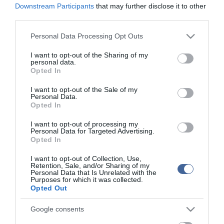
Downstream Participants
that may further disclose it to other
Sargentini-jelentés - Tüntetésre készül az MSZP és a DK
third parties.
Please note that this website/app uses one or more Google
Personal Data Processing Opt Outs
Figyelem! A cikkhez hozzáfűzött hozzászólások nem a
ma.hu
network nézeteit
services and may gather and store information including but
tükrözik. A szerkesztőség mindössze a hírek publikációjával foglalkozik, a
not limited to your visit or usage behaviour. You may click to
I want to opt-out of the Sharing of my
kommenteket nem tudja befolyásolni - azok az olvasók személyes véleményét
personal data.
grant or deny consent to Google and its third-party tags to
tartalmazzák.
Opted In
use your data for below specified purposes in below Google
Kérjük, kulturáltan, mások személyiségi jogainak és jó hírnevének tiszteletben
tartásával kommenteljenek!
consent section.
I want to opt-out of the Sale of my
Personal Data.
Opted In
I want to opt-out of processing my
Personal Data for Targeted Advertising.
Opted In
ma.hu legfrissebb hírei:
I want to opt-out of Collection, Use,
Retention, Sale, and/or Sharing of my
Nagy erőkkel keresik a szomjazó gólyát megmentő
12:16
Personal Data that Is Unrelated with the
Árpádot
Purposes for which it was collected.
Opted Out
Magyar Péter: átfogó energiafejlesztési tervet fogadott el a
6:48
kormány
Google consents
Kenyában bezzeg minden zöldebb
20:46