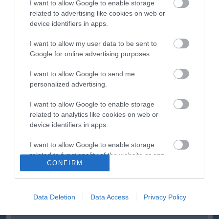
I want to allow Google to enable storage
Második világháborús német katonai motorkerékpár
18:37
related to advertising like cookies on web or
bukkant elő a Dunából
device identifiers in apps.
A Tisza-frakció kezdeményezte, hogy jövő kedden legyen
16:12
az államfőválasztás
I want to allow my user data to be sent to
Szomjazó gólyának adott inni egy férfi Tiszakécskénél -
14:02
Google for online advertising purposes.
megható pillanatot rögzített a kamera
I want to allow Google to send me
Megható felvétel: elpusztult borját vitte magával egy
12:56
delfinanya
personalized advertising.
I want to allow Google to enable storage
top cikkek:
related to analytics like cookies on web or
device identifiers in apps.
Nem is olyan egészséges a népszerű banán?
I want to allow Google to enable storage
top fórum témák:
related to functionality of the website or app.
CONFIRM
Tanár Úr gyere, mindjárt lesz Lillád!
I want to allow Google to enable storage
2022.05.10 21:11
related to personalization.
AZ IGAZSÁG SOHA NEM KÉSŐ
2022.05.10 21:07
Data Deletion
Data Access
Privacy Policy
I want to allow Google to enable storage
JólVanna
2022.05.10 20:31
related to security, including authentication