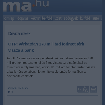
címlap
időjárás
kékhír
belföld
üzlet
adóügyek
külföld
autó
sp
Devizahitelek
OTP: várhatóan 170 milliárd forintot térít
vissza a bank
Az OTP a magyarországi ügyfeleknek várhatóan összesen 170
milliárd forintot számol el és fizet vissza az elszámolási és
forintosítási folyamatban, eddig 111 milliárd forintot térített vissza
a bank készpénzben, illetve hitelcsökkentés formájában a
devizahiteleseknek.
2015.05.15 13:26
+
-
MTI