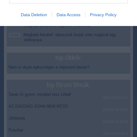
A Tisza-frakció kezdeményezte, hogy jövő kedden legyen
16:12
az államfőválasztás
Data Deletion
Data Access
Privacy Policy
Szomjazó gólyának adott inni egy férfi Tiszakécskénél -
14:02
megható pillanatot rögzített a kamera
Megható felvétel: elpusztult borját vitte magával egy
12:56
delfinanya
top cikkek:
Nem is olyan egészséges a népszerű banán?
top fórum témák:
Tanár Úr gyere, mindjárt lesz Lillád!
2022.05.10 21:11
AZ IGAZSÁG SOHA NEM KÉSŐ
2022.05.10 21:07
JólVanna
2022.05.10 20:31
Porvihar
2022.03.29 16:11