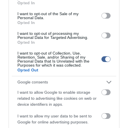
Opted In
Bencsik László egy kérdésre válaszolva bejelentette: az OTP már
use your data for below specified purposes in below Google
beadta a keresetét a bírósághoz a Beva döntésével kapcsolatban,
consent section.
I want to opt-out of the Sale of my
nevezetesen hogy a Quaestor-botrány fiktív kötvénytulajdonosait
Personal Data.
is kártalanítsák. A bank azt tervezi, hogy az Alkotmánybírósághoz
Opted In
fordul a Quaestor kártalanítási törvény és Quaestor Kártalanítási
Alap miatt, mivel az OTP Bank meggyőződése, hogy a törvény
I want to opt-out of processing my
Personal Data for Targeted Advertising.
alkotmányellenes - mondta.
Opted In
I want to opt-out of Collection, Use,
Retention, Sale, and/or Sharing of my
Personal Data that Is Unrelated with the
Purposes for which it was collected.
Opted Out
Kapcsolódó írások:
Google consents
Elszámolás: túl buzgóak voltak a bankok, ezért történt
túlszámlázás
I want to allow Google to enable storage
related to advertising like cookies on web or
A K&H Bank június 15-ig számol el ügyfeleivel
device identifiers in apps.
Banki elszámolás: ezt kell tennie most
I want to allow my user data to be sent to
Gigaszívás: a pénzügyi rendszernek évi 20 milliárdba
Google for online advertising purposes.
kerülhetnek a brókerbotrányok 6-8 évig