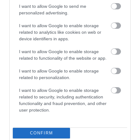
I want to allow Google to send me
personalized advertising.
Figyelem! A cikkhez hozzáfűzött hozzászólások nem a
ma.hu
network nézeteit
tükrözik. A szerkesztőség mindössze a hírek publikációjával foglalkozik, a
kommenteket nem tudja befolyásolni - azok az olvasók személyes véleményét
I want to allow Google to enable storage
tartalmazzák.
related to analytics like cookies on web or
Kérjük, kulturáltan, mások személyiségi jogainak és jó hírnevének tiszteletben
device identifiers in apps.
tartásával kommenteljenek!
I want to allow Google to enable storage
related to functionality of the website or app.
I want to allow Google to enable storage
related to personalization.
ma.hu legfrissebb hírei:
I want to allow Google to enable storage
Nagy erőkkel keresik a szomjazó gólyát megmentő
12:16
related to security, including authentication
Árpádot
functionality and fraud prevention, and other
Magyar Péter: átfogó energiafejlesztési tervet fogadott el a
6:48
user protection.
kormány
Kenyában bezzeg minden zöldebb
20:46
Második világháborús német katonai motorkerékpár
18:37
CONFIRM
bukkant elő a Dunából