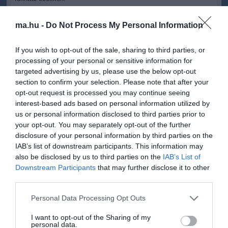
A vezérigazgató-helyettes elmondta: a bankcsoporton belül az
ma.hu -
Do Not Process My Personal Information
oroszországi leánybank van az egyik legnehezebb helyzetben, a
veszteségek mögött részben a zsugorodó teljesítő hitelállomány,
és az emiatt csökkenő bevétel áll, részben továbbra is magasak a
If you wish to opt-out of the sale, sharing to third parties, or
kockázati költségek.
processing of your personal or sensitive information for
targeted advertising by us, please use the below opt-out
Kifejtette: az OTP ezért a működési költségek jelentős
section to confirm your selection. Please note that after your
csökkentésébe fogott Oroszországban, 2016-ban várhatóan 24
opt-out request is processed you may continue seeing
százalékkal alacsonyabb lesz a működési költség, mint az elmúlt
interest-based ads based on personal information utilized by
évben. A bank egyebek mellett az oroszországi bankfiókok számát
us or personal information disclosed to third parties prior to
198-ról 134 egységre csökkenti.
your opt-out. You may separately opt-out of the further
Bencsik László elmondta: emellett elindították a Touch Bank
disclosure of your personal information by third parties on the
elnevezésű teljesen digitális, online bankjukat Oroszországban,
IAB’s list of downstream participants. This information may
amellyel egy nyereséges, alacsony működési költségű üzleti
also be disclosed by us to third parties on the
IAB’s List of
modellt akarnak meghonosítani az orosz bankpiacon.
Downstream Participants
that may further disclose it to other
third parties.
A vezérigazgató-helyettes elmondta: az OTP Bank menedzsmentje
nem szokott a jövőre vonatkozóan előrejelzéseket közölni, de a
Please note that this website/app uses one or more Google
Personal Data Processing Opt Outs
következő évekre most az várják, hogy 2017-re a hitelintézet 16-19
services and may gather and store information including but
százalékos tőkearányos megtérülést is elérhet, a konzervatív,
not limited to your visit or usage behaviour. You may click to
I want to opt-out of the Sharing of my
illetve az optimista forgatókönyvek alapján.
personal data.
grant or deny consent to Google and its third-party tags to