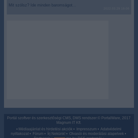
Mit szólsz? Ide minden baromságot...
2022.03.29 16:06
Portál szoftver és szerkesztőségi CMS, DMS rendszer:© PortalWare, 2017
Magnum IT Kft.
•
Médiaajánlat és hirdetési akciók
•
Impresszum
•
Adatvédelmi
nyiltakozat
•
Fórum
•
Írj Nekünk!
•
Olvasói és moderálási alapelvek
•