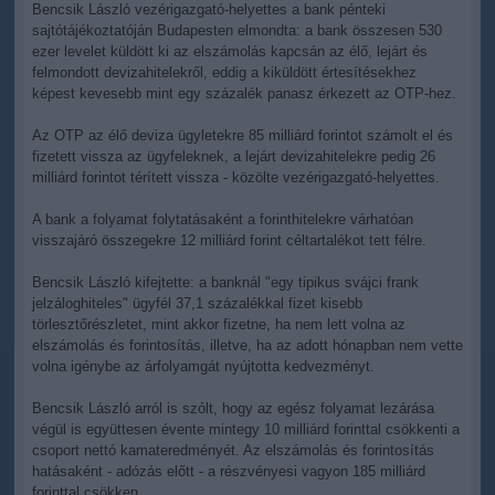
Bencsik László vezérigazgató-helyettes a bank pénteki
sajtótájékoztatóján Budapesten elmondta: a bank összesen 530
ezer levelet küldött ki az elszámolás kapcsán az élő, lejárt és
felmondott devizahitelekről, eddig a kiküldött értesítésekhez
képest kevesebb mint egy százalék panasz érkezett az OTP-hez.
Az OTP az élő deviza ügyletekre 85 milliárd forintot számolt el és
fizetett vissza az ügyfeleknek, a lejárt devizahitelekre pedig 26
milliárd forintot térített vissza - közölte vezérigazgató-helyettes.
A bank a folyamat folytatásaként a forinthitelekre várhatóan
visszajáró összegekre 12 milliárd forint céltartalékot tett félre.
Bencsik László kifejtette: a banknál "egy tipikus svájci frank
jelzáloghiteles" ügyfél 37,1 százalékkal fizet kisebb
törlesztőrészletet, mint akkor fizetne, ha nem lett volna az
elszámolás és forintosítás, illetve, ha az adott hónapban nem vette
volna igénybe az árfolyamgát nyújtotta kedvezményt.
Bencsik László arról is szólt, hogy az egész folyamat lezárása
végül is együttesen évente mintegy 10 milliárd forinttal csökkenti a
csoport nettó kamateredményét. Az elszámolás és forintosítás
hatásaként - adózás előtt - a részvényesi vagyon 185 milliárd
forinttal csökken.