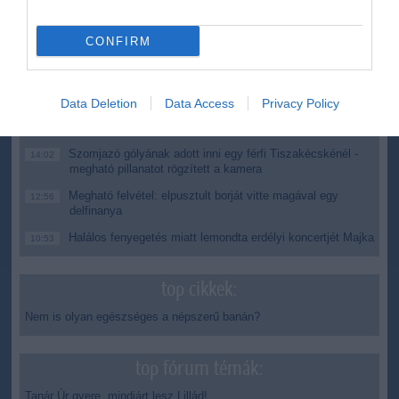
Magyar Péter: átfogó energiafejlesztési tervet fogadott el a
6:48
kormány
CONFIRM
Kenyában bezzeg minden zöldebb
20:46
Második világháborús német katonai motorkerékpár
18:37
bukkant elő a Dunából
Data Deletion
Data Access
Privacy Policy
A Tisza-frakció kezdeményezte, hogy jövő kedden legyen
16:12
az államfőválasztás
Szomjazó gólyának adott inni egy férfi Tiszakécskénél -
14:02
megható pillanatot rögzített a kamera
Megható felvétel: elpusztult borját vitte magával egy
12:56
delfinanya
Halálos fenyegetés miatt lemondta erdélyi koncertjét Majka
10:53
top cikkek:
Nem is olyan egészséges a népszerű banán?
top fórum témák:
Tanár Úr gyere, mindjárt lesz Lillád!