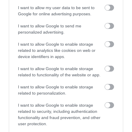
Kapcsolódó írások:
I want to allow my user data to be sent to
Google for online advertising purposes.
Paksi paktum - Orbán az EU energiabiztonságát félti
Mindenkit devizahitelessé tesz a paksi beruházás (már 314
I want to allow Google to send me
forintnál jár az euró)?
personalized advertising.
Paksi paktum - a "szokásos módon" kerül a parlament elé
I want to allow Google to enable storage
related to analytics like cookies on web or
device identifiers in apps.
Figyelem! A cikkhez hozzáfűzött hozzászólások nem a
ma.hu
network nézeteit
tükrözik. A szerkesztőség mindössze a hírek publikációjával foglalkozik, a
kommenteket nem tudja befolyásolni - azok az olvasók személyes véleményét
I want to allow Google to enable storage
tartalmazzák.
related to functionality of the website or app.
Kérjük, kulturáltan, mások személyiségi jogainak és jó hírnevének tiszteletben
tartásával kommenteljenek!
I want to allow Google to enable storage
related to personalization.
I want to allow Google to enable storage
related to security, including authentication
functionality and fraud prevention, and other
ma.hu legfrissebb hírei:
user protection.