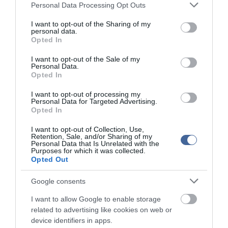
Please note that this website/app uses one or more Google
Personal Data Processing Opt Outs
aspektusai is, amelyeket tiszteletben kell tartani, így például a
services and may gather and store information including but
közbeszerzés és az állami támogatás szabályozása.
not limited to your visit or usage behaviour. You may click to
I want to opt-out of the Sharing of my
personal data.
grant or deny consent to Google and its third-party tags to
"Bízom abban, hogy a Bizottság e kérdések tekintetében Pakssal
Opted In
kapcsolatban, illetve általánosabb értelemben a magyar
use your data for below specified purposes in below Google
energiapolitika tekintetében is ugyanilyen építő szellemű és
consent section.
I want to opt-out of the Sale of my
átlátható hozzáállásra számíthat" - írta José Manuel Barroso. Mint
Personal Data.
hozzátette, felkérte az alárendeltségébe tartozó uniós szolgálatot,
Opted In
hogy az vegye fel a kapcsolatot a brüsszeli magyar állandó EU-
képviselettel a további lépések megvitatása érdekében.
I want to opt-out of processing my
Personal Data for Targeted Advertising.
Opted In
Orbán Viktor az Európai Bizottság elnökének címzett levelében azt
írta: az egész Európai Unió energiabiztonságának növeléséhez
I want to opt-out of Collection, Use,
járul hozzá a hosszú távú magyar-orosz együttműködés a
Retention, Sale, and/or Sharing of my
nukleáris energia területén. A kormany.hu oldalon közzétett
Personal Data that Is Unrelated with the
Purposes for which it was collected.
levélben a kormányfő jelezte José Manuel Barrosónak, hogy a
Opted Out
magyar hatóságok folyamatosan tájékoztatják a bizottságot a két
ország közötti együttműködési megállapodás végrehajtásáról.
Google consents
I want to allow Google to enable storage
related to advertising like cookies on web or
device identifiers in apps.