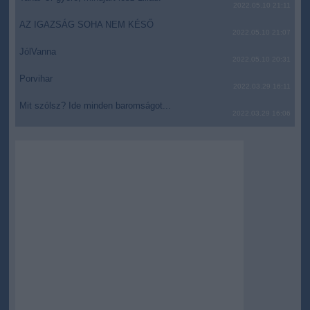
2022.05.10 21:11
AZ IGAZSÁG SOHA NEM KÉSŐ
2022.05.10 21:07
JólVanna
2022.05.10 20:31
Porvihar
2022.03.29 16:11
Mit szólsz? Ide minden baromságot...
2022.03.29 16:06