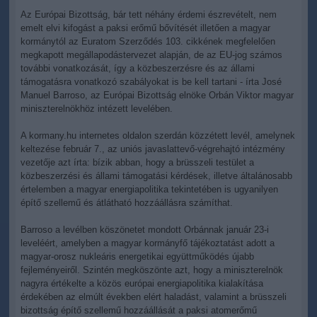
Az Európai Bizottság, bár tett néhány érdemi észrevételt, nem
emelt elvi kifogást a paksi erőmű bővítését illetően a magyar
kormánytól az Euratom Szerződés 103. cikkének megfelelően
megkapott megállapodástervezet alapján, de az EU-jog számos
további vonatkozását, így a közbeszerzésre és az állami
támogatásra vonatkozó szabályokat is be kell tartani - írta José
Manuel Barroso, az Európai Bizottság elnöke Orbán Viktor magyar
miniszterelnökhöz intézett levelében.
A kormany.hu internetes oldalon szerdán közzétett levél, amelynek
keltezése február 7., az uniós javaslattevő-végrehajtó intézmény
vezetője azt írta: bízik abban, hogy a brüsszeli testület a
közbeszerzési és állami támogatási kérdések, illetve általánosabb
értelemben a magyar energiapolitika tekintetében is ugyanilyen
építő szellemű és átlátható hozzáállásra számíthat.
Barroso a levélben köszönetet mondott Orbánnak január 23-i
leveléért, amelyben a magyar kormányfő tájékoztatást adott a
magyar-orosz nukleáris energetikai együttműködés újabb
fejleményeiről. Szintén megköszönte azt, hogy a miniszterelnök
nagyra értékelte a közös európai energiapolitika kialakítása
érdekében az elmúlt években elért haladást, valamint a brüsszeli
bizottság építő szellemű hozzáállását a paksi atomerőmű