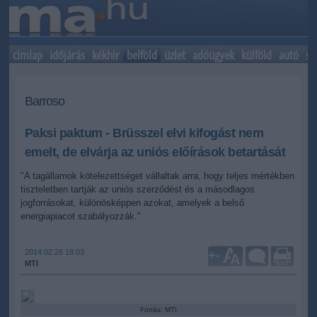
címlap
időjárás
kékhír
belföld
üzlet
adóügyek
külföld
autó
sp
Barroso
Paksi paktum - Brüsszel elvi kifogást nem
emelt, de elvárja az uniós előírások betartását
"A tagállamok kötelezettséget vállaltak arra, hogy teljes mértékben
tiszteletben tartják az uniós szerződést és a másodlagos
jogforrásokat, különösképpen azokat, amelyek a belső
energiapiacot szabályozzák."
2014.02.26 18:03
+
-
MTI
Forrás: MTI