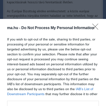
kapacitásának hosszú távú fenntartását illetően.
Az Európai Bizottság elnöke emlékeztetett: a közös európai
energiapolitika irányába történt haladást az tette lehetővé, hogy az
uniós testület tiszteletben tartja a tagállamok jogát annak
meghatározására, miként, milyen forrásokból, milyen arányban
ma.hu -
Do Not Process My Personal Information
biztosítják energiaszükségletüket. Ugyanakkor - tette hozzá - a
tagállamok kötelezettséget vállaltak arra, hogy teljes mértékben
tiszteletben tartják az uniós szerződést és a másodlagos
If you wish to opt-out of the sale, sharing to third parties, or
jogforrásokat, különösképpen azokat, amelyek a belső
processing of your personal or sensitive information for
energiapiacot szabályozzák. Vállalták a tagállamok azt is, hogy az
targeted advertising by us, please use the below opt-out
együttműködés és a teljes átláthatóság szellemében fognak eljárni.
section to confirm your selection. Please note that after your
Ezek a tagállami kötelezettségvállalások "továbbra is
opt-out request is processed you may continue seeing
életbevágóak" - fogalmazott Barroso.
interest-based ads based on personal information utilized by
Ezután a bizottsági elnök áttért arra, hogy az általa vezetett
us or personal information disclosed to third parties prior to
testület megvizsgálta azt a megállapodástervezetet, amelyet a
your opt-out. You may separately opt-out of the further
magyar kormány juttatott el hozzá az Euratom Szerződés 103.
disclosure of your personal information by third parties on the
cikkében foglaltaknak megfelelően. A brüsszeli bizottság tett
IAB’s list of downstream participants. This information may
néhány érdemi észrevételt a magyar kormánynak, de nem emelt
also be disclosed by us to third parties on the
IAB’s List of
elvi kifogást a megállapodással szemben a 103. cikk
Downstream Participants
that may further disclose it to other
szempontjából - közölte Barroso.
third parties.
Megjegyezte: vannak természetesen az EU-jognak más olyan