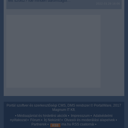
Mit szólsz? Ide minden baromságot...
2022.03.29 16:06
Portál szoftver és szerkesztőségi CMS, DMS rendszer:© PortalWare, 2017
Magnum IT Kft.
•
Médiaajánlat és hirdetési akciók
•
Impresszum
•
Adatvédelmi
nyiltakozat
•
Fórum
•
Írj Nekünk!
•
Olvasói és moderálási alapelvek
•
Partnerek
•
ma.hu RSS csatornái
•