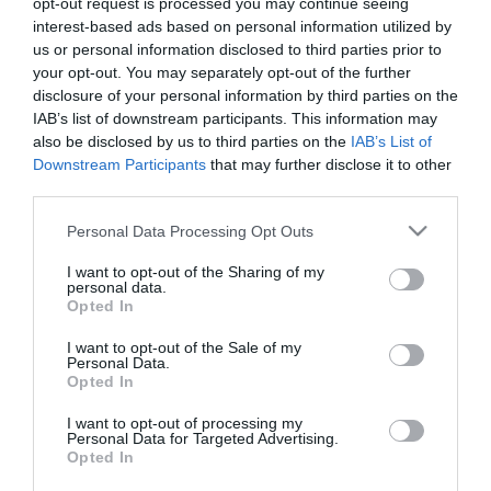
opt-out request is processed you may continue seeing
interest-based ads based on personal information utilized by
A tűz martaléka lett a kiszállításra váró karácsonyi készlet, több
us or personal information disclosed to third parties prior to
tonna csokoládé-alapanyag, valamint a cég teljes dokumentációja.
your opt-out. You may separately opt-out of the further
Mivel a tulajdonos az elhúzódó rendőrségi és tűzoltósági vizsgálat
disclosure of your personal information by third parties on the
miatt nem jutott a biztosítási összeghez, s a hitelezői
IAB’s list of downstream participants. This information may
szorongatták, beszüntette a társaság tevékenységét. Időközben a
also be disclosed by us to third parties on the
IAB’s List of
vállalkozó elvesztette a cég fölötti irányítását is, idén januártól
felszámoló rendelkezik a csokoládégyár vagyonával.
Downstream Participants
that may further disclose it to other
third parties.
Please note that this website/app uses one or more Google
Personal Data Processing Opt Outs
services and may gather and store information including but
not limited to your visit or usage behaviour. You may click to
I want to opt-out of the Sharing of my
personal data.
grant or deny consent to Google and its third-party tags to
Kapcsolódó írások:
Opted In
use your data for below specified purposes in below Google
consent section.
A rendőrség szerint halott a gyilkos osztrák vadorzó
I want to opt-out of the Sale of my
Personal Data.
Hajdú-Bihari avartűz - egy faház leégett, két épület
Opted In
tetőszerkezete károsodott
I want to opt-out of processing my
Traktorgumi és szalmabálák gyulladtak meg - leégett a
Personal Data for Targeted Advertising.
gabonasiló
Opted In