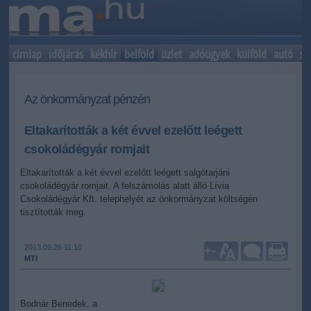
címlap
időjárás
kékhír
belföld
üzlet
adóügyek
külföld
autó
sp
Az önkormányzat pénzén
Eltakarították a két évvel ezelőtt leégett
csokoládégyár romjait
Eltakarították a két évvel ezelőtt leégett salgótarjáni
csokoládégyár romjait. A felszámolás alatt álló Lívia
Csokoládégyár Kft. telephelyét az önkormányzat költségén
tisztították meg.
2013.09.26 11:10
+
-
MTI
Bodnár Benedek, a