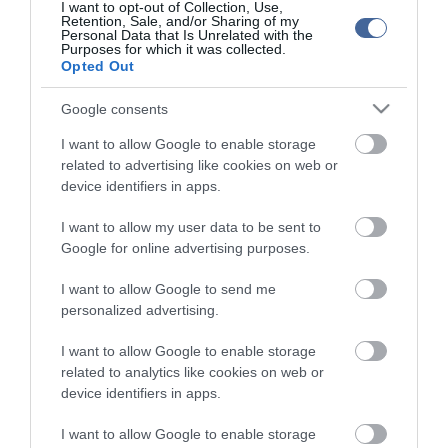
I want to opt-out of Collection, Use,
Retention, Sale, and/or Sharing of my
Figyelem! A cikkhez hozzáfűzött hozzászólások nem a
ma.hu
network nézeteit
Personal Data that Is Unrelated with the
tükrözik. A szerkesztőség mindössze a hírek publikációjával foglalkozik, a
Purposes for which it was collected.
kommenteket nem tudja befolyásolni - azok az olvasók személyes véleményét
Opted Out
tartalmazzák.
Kérjük, kulturáltan, mások személyiségi jogainak és jó hírnevének tiszteletben
Google consents
tartásával kommenteljenek!
I want to allow Google to enable storage
related to advertising like cookies on web or
device identifiers in apps.
I want to allow my user data to be sent to
ma.hu legfrissebb hírei:
Google for online advertising purposes.
Vitézy Dávid: 2,3 milliárd forint került vissza az államhoz
8:04
I want to allow Google to send me
egy útdíjrendszeres ügylet felülvizsgálata után
personalized advertising.
Saját életét is kockára tette a magyar erdész, hogy
22:22
megállítsa a tüzet
I want to allow Google to enable storage
related to analytics like cookies on web or
Második világháborús MG-42 géppuskát emeltek ki a
20:20
device identifiers in apps.
Dunából - a rendőrség lefoglalta
A Miniszterelnökség felmondta a Lounge Eventtel kötött
18:19
I want to allow Google to enable storage
keretszerződését