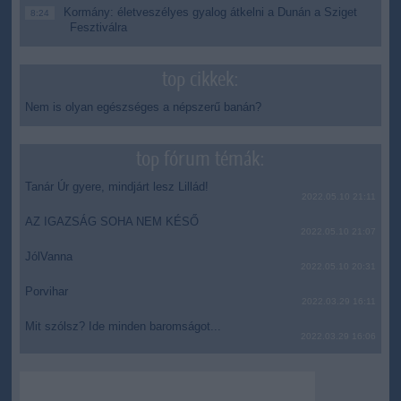
Kormány: életveszélyes gyalog átkelni a Dunán a Sziget
8:24
Fesztiválra
top cikkek:
Nem is olyan egészséges a népszerű banán?
top fórum témák:
Tanár Úr gyere, mindjárt lesz Lillád!
2022.05.10 21:11
AZ IGAZSÁG SOHA NEM KÉSŐ
2022.05.10 21:07
JólVanna
2022.05.10 20:31
Porvihar
2022.03.29 16:11
Mit szólsz? Ide minden baromságot...
2022.03.29 16:06