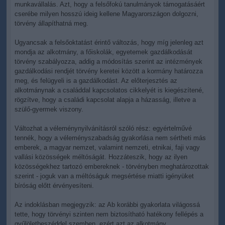
munkavállalás. Azt, hogy a felsőfokú tanulmányok támogatásáért
cserébe milyen hosszú ideig kellene Magyarországon dolgozni,
törvény állapíthatná meg.
Ugyancsak a felsőoktatást érintő változás, hogy míg jelenleg azt
mondja az alkotmány, a főiskolák, egyetemek gazdálkodását
törvény szabályozza, addig a módosítás szerint az intézmények
gazdálkodási rendjét törvény keretei között a kormány határozza
meg, és felügyeli is a gazdálkodást. Az előterjesztés az
alkotmánynak a családdal kapcsolatos cikkelyét is kiegészítené,
rögzítve, hogy a családi kapcsolat alapja a házasság, illetve a
szülő-gyermek viszony.
Változhat a véleménynyilvánításról szóló rész: egyértelművé
tennék, hogy a véleményszabadság gyakorlása nem sértheti más
emberek, a magyar nemzet, valamint nemzeti, etnikai, faji vagy
vallási közösségek méltóságát. Hozzáteszik, hogy az ilyen
közösségekhez tartozó embereknek - törvényben meghatározottak
szerint - joguk van a méltóságuk megsértése miatti igényüket
bíróság előtt érvényesíteni.
Az indoklásban megjegyzik: az Ab korábbi gyakorlata világossá
tette, hogy törvényi szinten nem biztosítható hatékony fellépés a
gyűlöletbeszéddel szemben, ezért azt az alkotmány