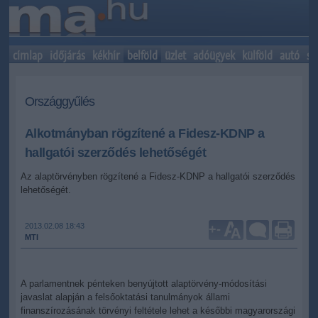
címlap
időjárás
kékhír
belföld
üzlet
adóügyek
külföld
autó
sp
Országgyűlés
Alkotmányban rögzítené a Fidesz-KDNP a
hallgatói szerződés lehetőségét
Az alaptörvényben rögzítené a Fidesz-KDNP a hallgatói szerződés
lehetőségét.
2013.02.08 18:43
+
-
MTI
A parlamentnek pénteken benyújtott alaptörvény-módosítási
javaslat alapján a felsőoktatási tanulmányok állami
finanszírozásának törvényi feltétele lehet a későbbi magyarországi