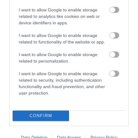
legfőbb ügyész kivételével - az általános öregségi nyugdíjkorhatár
betöltéséig állhat fenn. Az alkotmányban mondanák ki azt is, hogy
I want to allow Google to enable storage
április 25. az alaptörvény napja, a 2011-es kihirdetésének
related to analytics like cookies on web or
emlékére.
device identifiers in apps.
I want to allow Google to enable storage
related to functionality of the website or app.
I want to allow Google to enable storage
Kapcsolódó írások:
related to personalization.
Az esztergomi KDNP már nem perli a Fideszt
I want to allow Google to enable storage
related to security, including authentication
Fidesz: több tízezer család helyzete stabilizálódott
functionality and fraud prevention, and other
Fidesz: a kormány kiemelt figyelmet fordít a Mal-ügyre
user protection.
Fidesz: az átmeneti rendelkezések döntő többsége bekerül az
alaptörvénybe
CONFIRM
Figyelem! A cikkhez hozzáfűzött hozzászólások nem a
ma.hu
network nézeteit
tükrözik. A szerkesztőség mindössze a hírek publikációjával foglalkozik, a
kommenteket nem tudja befolyásolni - azok az olvasók személyes véleményét
Data Deletion
Data Access
Privacy Policy