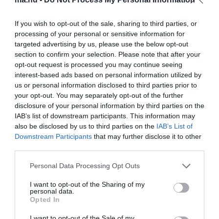
feltételeit és a közszolgáltatásokhoz való hozzáférést lehetőség
szerint mindenkinek biztosítsa. Ezért azt javasolják, hogy az
If you wish to opt-out of the sale, sharing to third parties, or
alaptörvény rögzítse: az államnak és az önkormányzatoknak
processing of your personal or sensitive information for
törekedniük kell a hajléktalanok elszállásolásának biztosítására, de
targeted advertising by us, please use the below opt-out
azt is kimondanák, hogy törvény vagy helyi önkormányzati
section to confirm your selection. Please note that after your
rendelet - a közrend, a közbiztonság, a közegészség és a
opt-out request is processed you may continue seeing
kulturális értékek védelme érdekében - megtilthatja a az
életvitelszerű tartózkodást közterületen.
interest-based ads based on personal information utilized by
us or personal information disclosed to third parties prior to
Az Ab novemberben alkotmányellenesnek nyilvánította a
your opt-out. You may separately opt-out of the further
hajléktalanok közterületen élésének törvényi tiltását, és
disclosure of your personal information by third parties on the
megsemmisítette a szabálysértési törvénynek az erre vonatkozó
IAB’s list of downstream participants. This information may
rendelkezését. A kormánypárti képviselők javaslata tartalmazza,
also be disclosed by us to third parties on the
IAB’s List of
hogy a Kúria elnöke és a legfőbb ügyész is kérhet
Downstream Participants
that may further disclose it to other
alkotmányossági vizsgálatot az Ab-tól.
third parties.
Rögzítenék azt is, hogy a testület az alaptörvény értelmezése
Please note that this website/app uses one or more Google
Personal Data Processing Opt Outs
során nem vehetné figyelembe az alaptörvény hatálybalépése előtt
services and may gather and store information including but
hozott Ab-határozatokat és indoklásukat. Gulyás Gergely szerint
not limited to your visit or usage behaviour. You may click to
I want to opt-out of the Sharing of my
mindez teljes körű szabadságot biztosít az Ab-nak, amely így nem
personal data.
grant or deny consent to Google and its third-party tags to
lesz kötve a korábbi alkotmány alapján meghozott határozataihoz.
Opted In
use your data for below specified purposes in below Google
Alkotmányba foglalnák, hogy az Ab a jogszabály felülvizsgálni nem
consent section.
I want to opt-out of the Sale of my