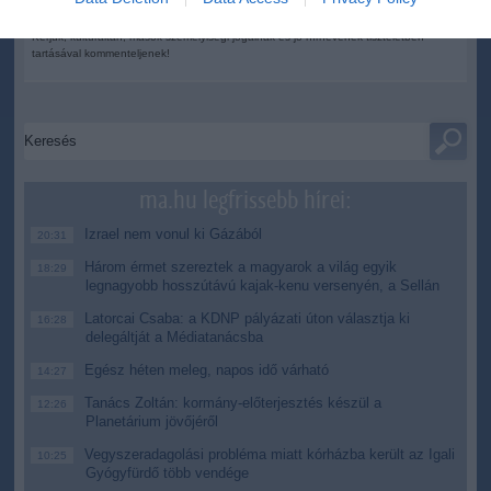
tartalmazzák.
Kérjük, kulturáltan, mások személyiségi jogainak és jó hírnevének tiszteletben
tartásával kommenteljenek!
ma.hu legfrissebb hírei:
Izrael nem vonul ki Gázából
20:31
Három érmet szereztek a magyarok a világ egyik
18:29
legnagyobb hosszútávú kajak-kenu versenyén, a Sellán
Latorcai Csaba: a KDNP pályázati úton választja ki
16:28
delegáltját a Médiatanácsba
Egész héten meleg, napos idő várható
14:27
Tanács Zoltán: kormány-előterjesztés készül a
12:26
Planetárium jövőjéről
Vegyszeradagolási probléma miatt kórházba került az Igali
10:25
Gyógyfürdő több vendége