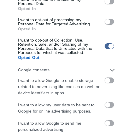
kért rendelkezését csak akkor vizsgálhatja és semmisítheti meg,
Personal Data.
ha az a felülvizsgálni kért rendelkezéssel szoros tartalmi
Opted In
összefüggésben áll. Az Országgyűlés kimondhatja továbbá, hogy
az Ab csak a megalkotására és kihirdetésére vonatkozó, az
I want to opt-out of processing my
Personal Data for Targeted Advertising.
alaptörvényben foglalt eljárási követelmények tekintetében
Opted In
vizsgálhatja felül az alkotmányt.
I want to opt-out of Collection, Use,
A kormányoldal előterjesztése az alkotmányban biztosítana
Retention, Sale, and/or Sharing of my
lehetőséget arra, hogy az Ab nyilvános eljárásban kérje ki a
Personal Data that Is Unrelated with the
Purposes for which it was collected.
jogalkotó, a törvény kezdeményezője vagy képviselője
Opted Out
véleményét, ha az ügy a személyek széles körét érinti.
A korábbi átmeneti rendelkezések közül bekerül az alkotmányba,
Google consents
hogy az Országos Bírósági Hivatal elnöke az általános
illetékességű bíróságtól eltérő, azonos hatáskörű bíróságot jelölhet
I want to allow Google to enable storage
ki sarkalatos törvényben meghatározott ügyek tárgyalására az
related to advertising like cookies on web or
ésszerű határidőn belüli bírói döntéshez való alapjog
device identifiers in apps.
érvényesülése és a kiegyensúlyozott ügyterhelés érdekében.
I want to allow my user data to be sent to
Hasonló indokból a legfőbb ügyész az általános illetékességű
Google for online advertising purposes.
bíróságtól eltérő, azonos hatáskörű bíróság előtti vádemelésre
adhat utasítást sarkalatos törvényben meghatározott ügyekben. A
I want to allow Google to send me
Fidesz-KDNP javaslata a bírók nyugdíjazására nem tér ki,
ugyanakkor kimondja, hogy az ügyész szolgálati jogviszonya - a
personalized advertising.