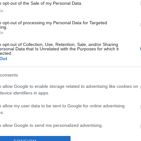
rségi viszonyt.
o opt-out of the Sale of my Personal Data.
Mit szólsz
In
 Franciaország a közelmúltban Romániával,
, Lettországgal és Lengyelországgal már
to opt-out of processing my Personal Data for Targeted
tfőn pedig Prágában írja alá a politikai nyilatkozatot
ing.
 vendéglátója.
In
nem sokkal elnökké választása után, tavalyi varsói
o opt-out of Collection, Use, Retention, Sale, and/or Sharing
zte, hogy szeretne túllépni elődje kelet-európai
ersonal Data that Is Unrelated with the Purposes for which it
lected.
lyet meghatározott az a pillanat, amikor
Jacques
Out
ki háború kapcsán 2003 februárjában - csípős hangon
hington mögött felsorakozó közép-európai NATO-
consents
inak ajánlott stratégiai partneri viszony és a francia
o allow Google to enable storage related to advertising like cookies on
ljes megnyitása az EU-hoz 2004-ben csatlakozott
evice identifiers in apps.
kelet-európai ország munkavállalói előtt ennek az új
itásnak a része - írta a prágai látogatás és a
án a párizsi
Le Monde.
o allow my user data to be sent to Google for online advertising
s.
 szerint a
"mosolyoffenzíva"
valódi célja az, hogy
etné a térség országait kizárólag Németországnak
to allow Google to send me personalized advertising.
ívül szeretné felkészíteni a legtöbb tagállamot a
g idején előveendő
"kényesebb dossziékra",
a védelmi
rgiapolitikát és az éghajlatváltozást érintő kérdésekre.
o allow Google to enable storage related to analytics like cookies on