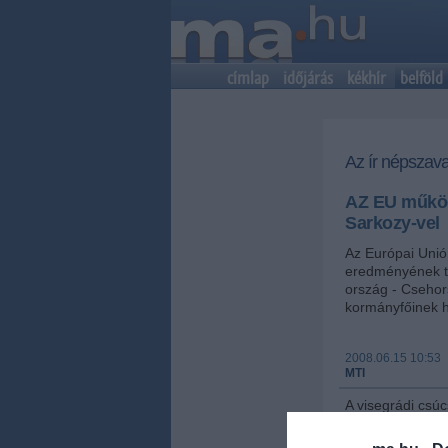
címlap
időjárás
kékhír
belföld
Az ír népszav
AZ EU működ
Sarkozy-vel
Az Európai Unió
eredményének tü
ország - Csehor
kormányfőinek hé
2008.06.15 10:53
MTI
A visegrádi csúc
(cseh),
Donald 
Robert Fico
(sz