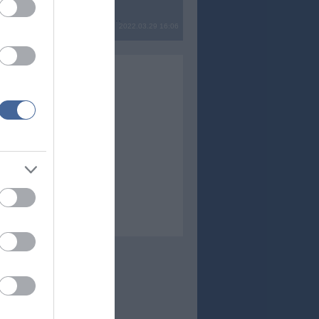
? Ide minden baromságot...
2022.03.29 16:06