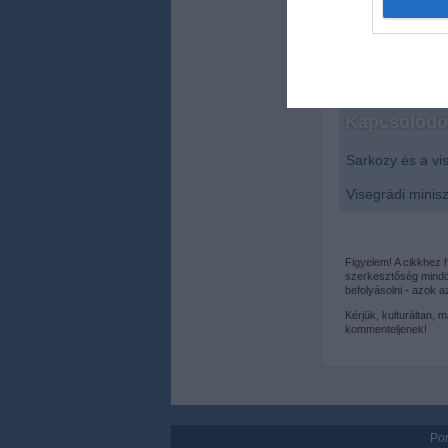
web or d
I want t
or app.
Kapcsolódó 
I want t
Sarkozy és a vi
I want t
authenti
Visegrádi minis
Figyelem! A cikkhez
szerkesztőség mindös
befolyásolni - azok 
Kérjük, kulturáltan, 
kommenteljenek!
Por