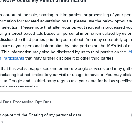
o Not Process My Personal Information
Meg
én elsősorban európai uniós kérdésekről.
16:21
Úja
14:26
 külön kétoldalú megbeszélést is folytat Sarkozyvel.
to opt-out of the sale, sharing to third parties, or processing of your per
mi
Csehország és az uniós elnöki tisztséget utánuk
formation for targeted advertising by us, please use the below opt-out s
zág a közelmúltban Prágában közös másféléves
Viz
r selection. Please note that after your opt-out request is processed y
12:56
rt alá. A program részleteit azután hozzák
a 
eing interest-based ads based on personal information utilized by us or
 hogy azt az EU külügyminiszterei jóváhagyják.
ki
disclosed to third parties prior to your opt-out. You may separately opt-
losure of your personal information by third parties on the IAB’s list of
cstalálkozó további fontos témáit az energetikai
gat-balkáni fejlemények és a Visegrádi Alap
. This information may also be disclosed by us to third parties on the
IA
 - tájékoztatták az MTI tudósítóját a cseh
Participants
that may further disclose it to other third parties.
ban.
Nem is ol
 that this website/app uses one or more Google services and may gath
ehország átadja Lengyelországnak a Visegrádi
including but not limited to your visit or usage behaviour. You may click 
isztségét, amelyet Varsó 2009 első felének végéig tölt
 to Google and its third-party tags to use your data for below specifi
nek a találkozón megvonja a cseh elnökség
ogle consent section.
sk felvázolja a lengyel elnökség prioritásait.
Tanár Úr gy
yancsak tájékoztatást ad kollégáinak a 2009 első
l Data Processing Opt Outs
AZ IGAZ
pai uniós elnökség legfőbb célkitűzéseiről.
sasági elnök prágai látogatásának elsődleges célja a
o opt-out of the Sharing of my personal data.
JólVanna
nerségi viszonyról szóló megállapodás megkötése
In
Az Európai Unió július 1-jén kezdődő soros francia
Porvihar
lőzően Párizs hét kelet-európai országnak ajánlott