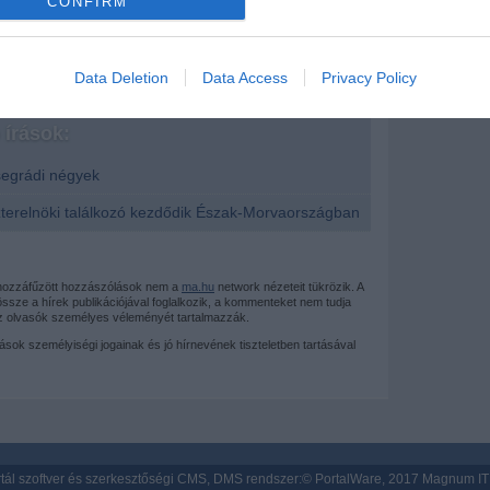
CONFIRM
evice identifiers in apps.
o allow Google to enable storage related to functionality of the website
Data Deletion
Data Access
Privacy Policy
írások:
o allow Google to enable storage related to personalization.
segrádi négyek
o allow Google to enable storage related to security, including
cation functionality and fraud prevention, and other user protection.
zterelnöki találkozó kezdődik Észak-Morvaországban
 hozzáfűzött hozzászólások nem a
ma.hu
network nézeteit tükrözik. A
sze a hírek publikációjával foglalkozik, a kommenteket nem tudja
az olvasók személyes véleményét tartalmazzák.
mások személyiségi jogainak és jó hírnevének tiszteletben tartásával
tál szoftver és szerkesztőségi CMS, DMS rendszer:© PortalWare, 2017 Magnum IT 