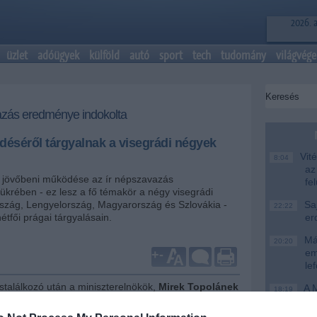
2026. 
üzlet
adóügyek
külföld
autó
sport
tech
tudomány
világvége
azás eredménye indokolta
éséről tárgyalnak a visegrádi négyek
Vité
8:04
az
 jövőbeni működése az ír népszavazás
fe
krében - ez lesz a fő témakör a négy visegrádi
szág, Lengyelország, Magyarország és Szlovákia -
Saj
22:22
tfői prágai tárgyalásain.
er
Más
20:20
em
+
-
le
stalálkozó után a miniszterelnökök,
Mirek Topolánek
A M
18:19
Tusk
(lengyel),
Gyurcsány Ferenc
(magyar) és
Ev
lovák)
Nicolas Sarkozy
francia államfővel cserél