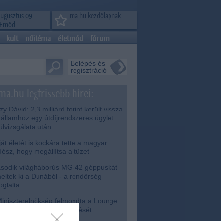
augusztus 09.
ma.hu kezdőlapnak
Emőd
kult
nőitéma
életmód
fórum
Belépés és
regisztráció
ma.hu legfrissebb hírei:
zy Dávid: 2,3 milliárd forint került vissza
 államhoz egy útdíjrendszeres ügylet
lülvizsgálata után
át életét is kockára tette a magyar
dész, hogy megállítsa a tüzet
odik világháborús MG-42 géppuskát
eltek ki a Dunából - a rendőrség
foglalta
iniszterelnökség felmondta a Lounge
enttel kötött keretszerződését