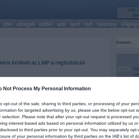
2026. 
Bert
üzlet
adóügyek
külföld
autó
sport
tech
tudomány
világvége
ént értékeli az LMP a regisztráció
Nag
12:16
me
olitikatörténeti fordulópontot jelent az
g (Ab) döntése, amelyben alaptörvény-ellenesnek
Magy
6:48
o Not Process My Personal Information
tási eljárásról szóló törvény több pontját, mivel a
te
 Fidesz választókra hivatkozó, de a társadalom
Ke
em tetsző politikájáról is véleményt mondott.
20:46
to opt-out of the sale, sharing to third parties, or processing of your per
Más
formation for targeted advertising by us, please use the below opt-out s
18:37
mo
+
-
r selection. Please note that after your opt-out request is processed y
eing interest-based ads based on personal information utilized by us or
A T
16:12
disclosed to third parties prior to your opt-out. You may separately opt-
ke
y, a párt frakcióvezető-helyettese fogalmazott így
losure of your personal information by third parties on the IAB’s list of
sten tartott sajtótájékoztatóján. Úgy értékelte, hogy