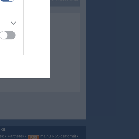
2022.03.29 16:06
Kft.
vek
•
Partnerek
•
ma.hu RSS csatornái
•