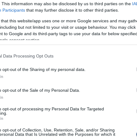
Szo
14:02
n benne van az az "elementáris felháborodás", ami
. This information may also be disclosed by us to third parties on the
IA
Ti
isztráció miatt alakult ki az emberekben.
Participants
that may further disclose it to other third parties.
rö
sztási regisztráció nem lett volna más, mint a
 that this website/app uses one or more Google services and may gath
Meg
12:56
 korlátozása, amit felmérések szerint a társadalom
including but not limited to your visit or usage behaviour. You may click 
ma
mada el is utasított. "A regisztráció a Fidesz
 to Google and its third-party tags to use your data for below specifi
sa lett volna" - fogalmazott az ellenzéki politikus,
ogle consent section.
li, hogy az Ab határozata új szakaszt hoz a
tizálásában, és a Fidesz ezentúl nem él vissza
armadával.
Nem is ol
l Data Processing Opt Outs
ezető-helyettese nyomatékosan felszólította a
o opt-out of the Sharing of my personal data.
hogy vegyék "halálosan komolyan" az
g döntését és ne próbáljanak meg kibújni
In
alól "trükkök százaival", vagyis Magyarországon
Tanár Úr gy
választási regisztráció. Karácsony Gergely kérdésre
o opt-out of the Sale of my Personal Data.
egyezte, a határon túli magyarok esetében az Ab-hoz
AZ IGAZ
P is elfogadható megoldásnak tartja a választási
In
JólVanna
to opt-out of processing my Personal Data for Targeted
ing.
In
Porvihar
o opt-out of Collection, Use, Retention, Sale, and/or Sharing
Mit szólsz
ersonal Data that Is Unrelated with the Purposes for which it