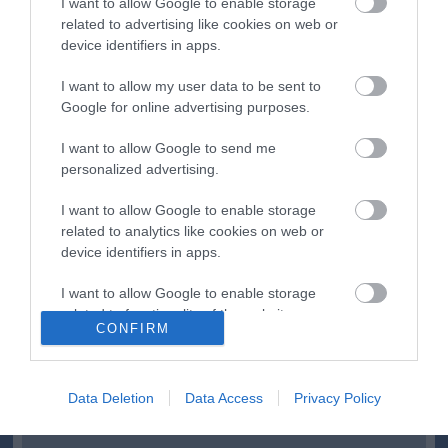
I want to allow Google to enable storage
Saját életét is kockára tette a magyar erdész, hogy
22:22
related to advertising like cookies on web or
megállítsa a tüzet
device identifiers in apps.
Második világháborús MG-42 géppuskát emeltek ki a
20:20
Dunából - a rendőrség lefoglalta
I want to allow my user data to be sent to
Google for online advertising purposes.
A Miniszterelnökség felmondta a Lounge Eventtel kötött
18:19
keretszerződését
I want to allow Google to send me
Megérkezett az eső a Duna vízgyűjtőjére
16:21
personalized advertising.
I want to allow Google to enable storage
top cikkek:
related to analytics like cookies on web or
Nem is olyan egészséges a népszerű banán?
device identifiers in apps.
I want to allow Google to enable storage
top fórum témák:
related to functionality of the website or app.
CONFIRM
Tanár Úr gyere, mindjárt lesz Lillád!
2022.05.10 21:11
I want to allow Google to enable storage
related to personalization.
AZ IGAZSÁG SOHA NEM KÉSŐ
2022.05.10 21:07
Data Deletion
Data Access
Privacy Policy
I want to allow Google to enable storage
JólVanna
2022.05.10 20:31
related to security, including authentication