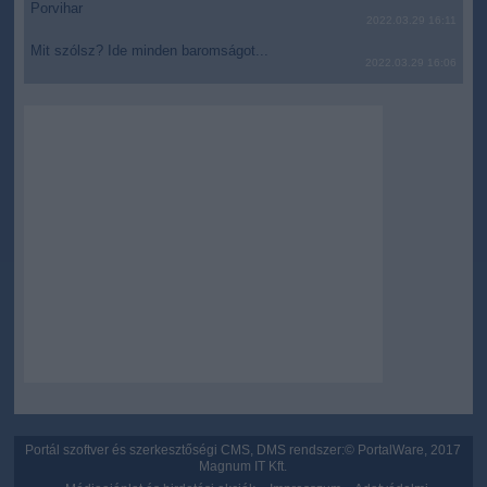
Porvihar
functionality and fraud prevention, and other
2022.03.29 16:11
user protection.
Mit szólsz? Ide minden baromságot...
2022.03.29 16:06
Portál szoftver és szerkesztőségi CMS, DMS rendszer:© PortalWare, 2017
Magnum IT Kft.