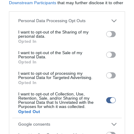
Downstream Participants
that may further disclose it to other
Tömeghisztéria a Váci Világi Vigalmon
third parties.
Please note that this website/app uses one or more Google
Personal Data Processing Opt Outs
Figyelem! A cikkhez hozzáfűzött hozzászólások nem a
ma.hu
network nézeteit
services and may gather and store information including but
tükrözik. A szerkesztőség mindössze a hírek publikációjával foglalkozik, a
not limited to your visit or usage behaviour. You may click to
I want to opt-out of the Sharing of my
kommenteket nem tudja befolyásolni - azok az olvasók személyes véleményét
personal data.
tartalmazzák.
grant or deny consent to Google and its third-party tags to
Opted In
use your data for below specified purposes in below Google
Kérjük, kulturáltan, mások személyiségi jogainak és jó hírnevének tiszteletben
tartásával kommenteljenek!
consent section.
I want to opt-out of the Sale of my
Personal Data.
Opted In
I want to opt-out of processing my
Personal Data for Targeted Advertising.
Opted In
ma.hu legfrissebb hírei:
I want to opt-out of Collection, Use,
Hulladékvadászat indul a Dunán: a rekordalacsony vízállás
Retention, Sale, and/or Sharing of my
12:20
Personal Data that Is Unrelated with the
miatt most láthatóvá váltak a mederben rejtőző roncsok
Purposes for which it was collected.
Opted Out
Vitézy Dávid: háromszor annyian utaznak a komlói
10:40
vonalon, mint korábban a pótlóbuszokon
Google consents
Vitézy Dávid: 2,3 milliárd forint került vissza az államhoz
8:04
egy útdíjrendszeres ügylet felülvizsgálata után