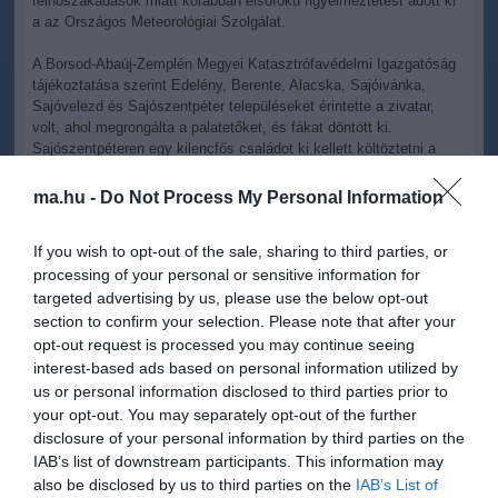
felhőszakadások miatt korábban elsőfokú figyelmeztetést adott ki
a az Országos Meteorológiai Szolgálat.
A Borsod-Abaúj-Zemplén Megyei Katasztrófavédelmi Igazgatóság
tájékoztatása szerint Edelény, Berente, Alacska, Sajóivánka,
Sajóvelezd és Sajószentpéter településeket érintette a zivatar,
volt, ahol megrongálta a palatetőket, és fákat döntött ki.
Sajószentpéteren egy kilencfős családot ki kellett költöztetni a
vihar miatt megrongálódott otthonából, az önkormányzat helyezte
el őket, és ellátásukról is gondoskodik. Sajóivánkán pedig a szél
ma.hu -
Do Not Process My Personal Information
kettétört egy oszlopot, a vezetéket csak a "lélek" tartja, az
áramszolgáltatók útban vannak a helyszínre - mondta el a
If you wish to opt-out of the sale, sharing to third parties, or
katasztrófavédelem ügyeletese.
processing of your personal or sensitive information for
targeted advertising by us, please use the below opt-out
section to confirm your selection. Please note that after your
opt-out request is processed you may continue seeing
interest-based ads based on personal information utilized by
us or personal information disclosed to third parties prior to
Kapcsolódó írások:
your opt-out. You may separately opt-out of the further
disclosure of your personal information by third parties on the
Óriási károkat okozott a vihar Fejér megyében
IAB’s list of downstream participants. This information may
Több száz riasztás, sérültek, sárlavina
also be disclosed by us to third parties on the
IAB’s List of