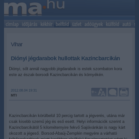
címlap
időjárás
kékhír
belföld
üzlet
adóügyek
külföld
autó
sp
Vihar
Diónyi jégdarabok hullottak Kazincbarcikán
Diónyi, sőt annál nagyobb jégdarabok is estek szombaton kora
este az észak-borsodi Kazincbarcikán és környékén.
2012.08.04 19:31
+
-
MTI
Kazincbarcikán körülbelül 10 percig tartott a jégverés, utána már
csak kisebb szemű jég és eső esett. Helyi információk szerint a
Kazincbarcikától 5 kilométernyire fekvő Sajóivánkán is nagy kárt
okozott a jégeső. Borsod-Abaúj-Zemplén megyére a várható