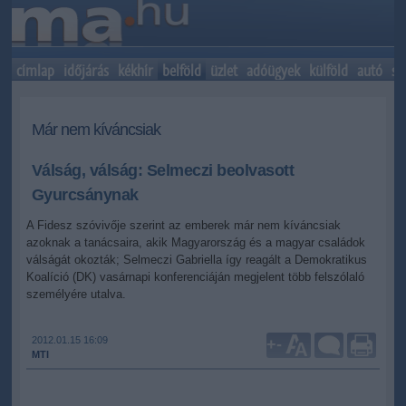
címlap
időjárás
kékhír
belföld
üzlet
adóügyek
külföld
autó
sp
Már nem kíváncsiak
Válság, válság: Selmeczi beolvasott
Gyurcsánynak
A Fidesz szóvivője szerint az emberek már nem kíváncsiak
azoknak a tanácsaira, akik Magyarország és a magyar családok
válságát okozták; Selmeczi Gabriella így reagált a Demokratikus
Koalíció (DK) vasárnapi konferenciáján megjelent több felszólaló
személyére utalva.
2012.01.15 16:09
+
-
MTI