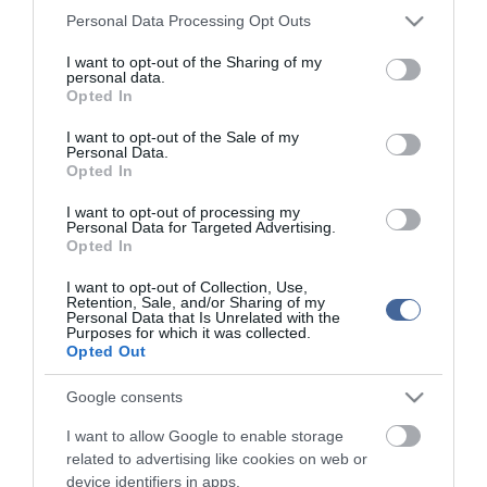
Please note that this website/app uses one or more Google
Personal Data Processing Opt Outs
Kérjük, kulturáltan, mások személyiségi jogainak és jó hírnevének tiszteletben
services and may gather and store information including but
tartásával kommenteljenek!
not limited to your visit or usage behaviour. You may click to
I want to opt-out of the Sharing of my
personal data.
grant or deny consent to Google and its third-party tags to
Opted In
use your data for below specified purposes in below Google
consent section.
I want to opt-out of the Sale of my
Personal Data.
Opted In
ma.hu legfrissebb hírei:
I want to opt-out of processing my
Izrael nem vonul ki Gázából
20:31
Personal Data for Targeted Advertising.
Opted In
Három érmet szereztek a magyarok a világ egyik
18:29
legnagyobb hosszútávú kajak-kenu versenyén, a Sellán
I want to opt-out of Collection, Use,
Latorcai Csaba: a KDNP pályázati úton választja ki
Retention, Sale, and/or Sharing of my
16:28
Personal Data that Is Unrelated with the
delegáltját a Médiatanácsba
Purposes for which it was collected.
Opted Out
Egész héten meleg, napos idő várható
14:27
Tanács Zoltán: kormány-előterjesztés készül a
12:26
Google consents
Planetárium jövőjéről
I want to allow Google to enable storage
Vegyszeradagolási probléma miatt kórházba került az Igali
10:25
Gyógyfürdő több vendége
related to advertising like cookies on web or
device identifiers in apps.
Kormány: életveszélyes gyalog átkelni a Dunán a Sziget