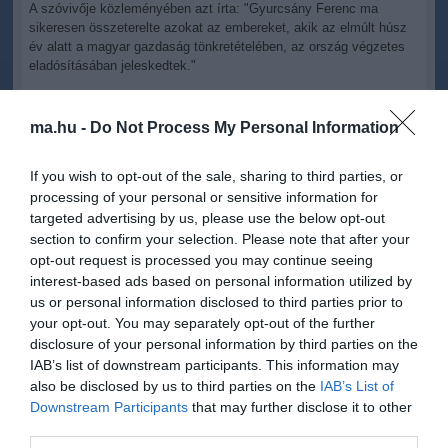
A szóvivője közleményében azt írta: "Gyurcsány Ferenc ma
sikeresen összeterelte azokat az embereket, akik az elmúlt húsz
év alatt a magyar gazdaság tönkretételében, az ország végzetes
eladósításában jeleskedtek."
Gyurcsány Ferenc volt miniszterelnök mellett a Horn-kormány két
pénzügyminisztere, Békesi László és Bokros Lajos is
ma.hu -
Do Not Process My Personal Information
gazdaságpolitikai fordulatot és reformokat sürgetett a
Demokratikus Koalíció (DK) konferenciáján vasárnap Budapesten.
If you wish to opt-out of the sale, sharing to third parties, or
processing of your personal or sensitive information for
A volt kormányfő az általa vezetett párt rendezvényén egyebek
között azt mondta, az ország problémáit a magyaroknak kell
targeted advertising by us, please use the below opt-out
megoldaniuk, nem szabad azt várni, hogy kívülről, nemzetközi
section to confirm your selection. Please note that after your
szervezetek döntsenek a jövőjéről, arról, hogy merre menjen
opt-out request is processed you may continue seeing
Magyarország, továbbá a kormányfő személyéről is az itt élőknek
interest-based ads based on personal information utilized by
kell határozniuk, ez a szuverenitás része.
us or personal information disclosed to third parties prior to
your opt-out. You may separately opt-out of the further
disclosure of your personal information by third parties on the
IAB’s list of downstream participants. This information may
also be disclosed by us to third parties on the
IAB’s List of
Figyelem! A cikkhez hozzáfűzött hozzászólások nem a
ma.hu
network nézeteit
Downstream Participants
that may further disclose it to other
tükrözik. A szerkesztőség mindössze a hírek publikációjával foglalkozik, a
third parties.
kommenteket nem tudja befolyásolni - azok az olvasók személyes véleményét
tartalmazzák.