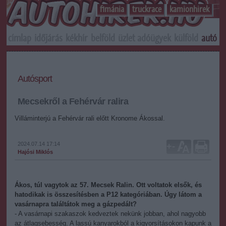
f1mánia
truckrace
kamionhirek
címlap
időjárás
kékhír
belföld
üzlet
adóügyek
külföld
autó
s
Autósport
Mecsekről a Fehérvár ralira
Villáminterjú a Fehérvár rali előtt Kronome Ákossal.
2024.07.14 17:14
+
-
Hajósi Miklós
Ákos, túl vagytok az 57. Mecsek Ralin. Ott voltatok elsők, és
hatodikak is összesítésben a P12 kategóriában. Úgy látom a
vasárnapra találtátok meg a gázpedált?
- A vasárnapi szakaszok kedveztek nekünk jobban, ahol nagyobb
az átlagsebesség. A lassú kanyarokból a kigyorsításokon kapunk a