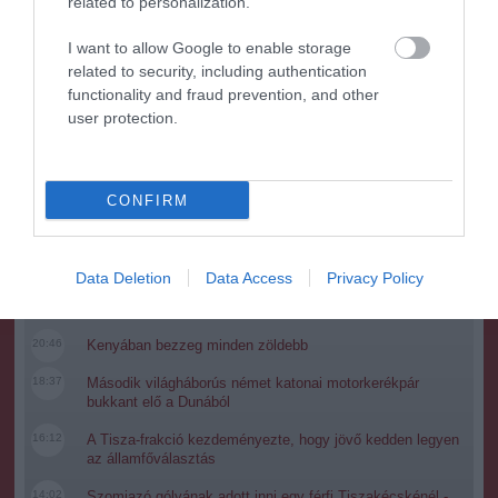
related to personalization.
Kérjük, kulturáltan, mások személyiségi jogainak és jó hírnevének
tiszteletben tartásával kommenteljenek!
I want to allow Google to enable storage
related to security, including authentication
functionality and fraud prevention, and other
user protection.
ma.hu legfrissebb hírei:
CONFIRM
12:16
Nagy erőkkel keresik a szomjazó gólyát megmentő
Árpádot
Data Deletion
Data Access
Privacy Policy
6:48
Magyar Péter: átfogó energiafejlesztési tervet fogadott el a
kormány
20:46
Kenyában bezzeg minden zöldebb
18:37
Második világháborús német katonai motorkerékpár
bukkant elő a Dunából
16:12
A Tisza-frakció kezdeményezte, hogy jövő kedden legyen
az államfőválasztás
14:02
Szomjazó gólyának adott inni egy férfi Tiszakécskénél -