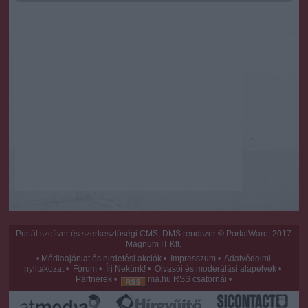
Portál szoftver és szerkesztőségi CMS, DMS rendszer:© PortalWare, 2017
Magnum IT Kft.
•
Médiaajánlat és hirdetési akciók
•
Impresszum
•
Adatvédelmi
nyiltakozat
•
Fórum
•
Írj Nekünk!
•
Olvasói és moderálási alapelvek
•
Partnerek
•
ma.hu RSS csatornái
•