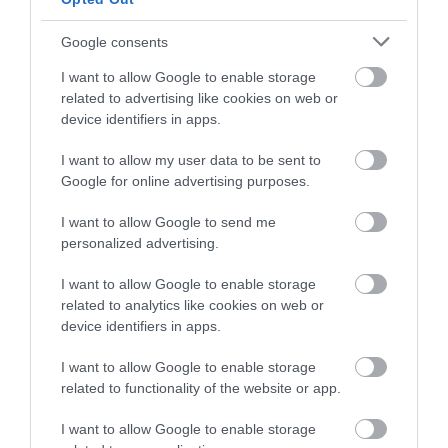
Ebben a melegben elég ennyi is vagy jobban szereted a
hosszabb gyorsokat?
Google consents
- Mindig a hosszabb szakaszokat szerettük, most is így van.
Meleg lesz, végül is nyár van, ezt a feladatot kell megoldani.
I want to allow Google to enable storage
related to advertising like cookies on web or
A Fehérvár ralin a céldobogó kora délután lesz. Mi lesz a
device identifiers in apps.
céltok ezen a versenyen? Hol álltok az éves bajnokságban?
- Nem számoltam, de kb. a harmadik hely körül állunk,
természetesen minél jobban szeretnénk szerepelni, de elsősorban
I want to allow my user data to be sent to
a saját versenyünkre fogunk koncentrálni.
Google for online advertising purposes.
Köszönjük partnereinknek: Mentes és Társai Kft., Kronome Zoltán,
I want to allow Google to send me
Valkai János.
personalized advertising.
- Hajósi Miklós -
I want to allow Google to enable storage
related to analytics like cookies on web or
device identifiers in apps.
I want to allow Google to enable storage
Figyelem! A cikkhez hozzáfűzött hozzászólások nem a
ma.hu
network nézeteit tükrözik. A szerkesztőség mindössze a hírek
related to functionality of the website or app.
publikációjával foglalkozik, a kommenteket nem tudja befolyásolni
- azok az olvasók személyes véleményét tartalmazzák.
I want to allow Google to enable storage