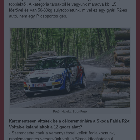
többiektől. A kategória társaktól le vagyunk maradva kb. 15
lóerővel és van 50-80kg súlytöbbletünk, mivel ez egy gyári R2-es
autó, nem egy P csoportos gép.
Fotó: Hajóka SportFotó
Karcmentesen vittétek be a célceremóniára a Skoda Fabia R2-t.
Voltak-e kalandjaitok a 12 gyors alatt?
- Szerencsére csak a versenyzéssel kellett foglalkoznunk,
problémamentes versenyünk volt, a Skoda kifogástalanul