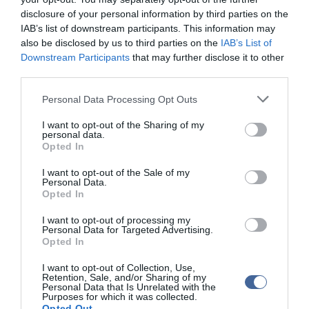
- Nem megyünk murván. Az autóban nagy károkat okozna, így
disclosure of your personal information by third parties on the
ezeket a futamokat kihagyjuk.
IAB’s list of downstream participants. This information may
11 gyors vár rátok a két nap. Lesznek-e benne új részek is
also be disclosed by us to third parties on the
IAB’s List of
számotokra?
Downstream Participants
that may further disclose it to other
- Mindegyiken mentünk már. Nagyon szeretjük ezeket a
third parties.
gyorsaságikat, főleg a Kőhányást.
Please note that this website/app uses one or more Google
Personal Data Processing Opt Outs
services and may gather and store information including but
not limited to your visit or usage behaviour. You may click to
I want to opt-out of the Sharing of my
personal data.
grant or deny consent to Google and its third-party tags to
Opted In
use your data for below specified purposes in below Google
consent section.
I want to opt-out of the Sale of my
Personal Data.
Opted In
I want to opt-out of processing my
Personal Data for Targeted Advertising.
Opted In
I want to opt-out of Collection, Use,
Retention, Sale, and/or Sharing of my
Personal Data that Is Unrelated with the
Purposes for which it was collected.
Sok 10 kilométer alatti szakaszokat is kell majd teljesítenetek.
Opted Out