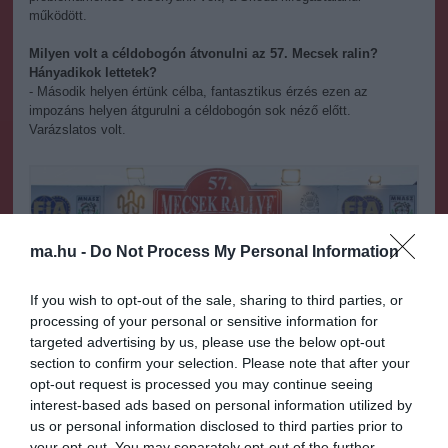
működött.
Milyen volt a céldobogón átvonulni az 57. Mecsek ralin?
Hányadikok lettetek?
- Második helyen értünk célba, fantasztikus érzés ezen az
impozáns helyen átgurulni a céldobogón sok néző előtt.
Varázslatos volt.
ma.hu -
Do Not Process My Personal Information
If you wish to opt-out of the sale, sharing to third parties, or
processing of your personal or sensitive information for
targeted advertising by us, please use the below opt-out
section to confirm your selection. Please note that after your
Fotó: Hajóka SportFotó
opt-out request is processed you may continue seeing
interest-based ads based on personal information utilized by
Következik számotokra a Fehérvár Rally, ahol most csak
us or personal information disclosed to third parties prior to
aszfalton fogtok menni. Szerettetek volna menni murván is?
your opt-out. You may separately opt-out of the further