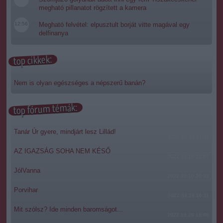
megható pillanatot rögzített a kamera
12:56
Megható felvétel: elpusztult borját vitte magával egy
delfinanya
top cikkek:
Nem is olyan egészséges a népszerű banán?
top fórum témák:
Tanár Úr gyere, mindjárt lesz Lillád!
2022.05.10 21:11
AZ IGAZSÁG SOHA NEM KÉSŐ
2022.05.10 21:07
JólVanna
2022.05.10 20:31
Porvihar
2022.03.29 16:11
Mit szólsz? Ide minden baromságot...
2022.03.29 16:06