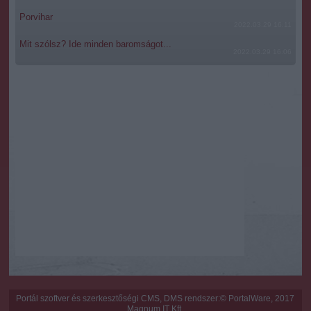
functionality and fraud prevention, and other
Porvihar
user protection.
2022.03.29 16:11
Mit szólsz? Ide minden baromságot...
2022.03.29 16:06
Portál szoftver és szerkesztőségi CMS, DMS rendszer:© PortalWare, 2017
Magnum IT Kft.