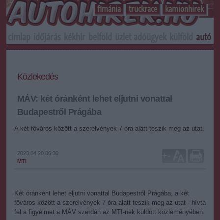
f1mánia
truckrace
kamionhirek
címlap
időjárás
kékhír
belföld
üzlet
adóügyek
külföld
autó
s
Közlekedés
MÁV: két óránként lehet eljutni vonattal
Budapestről Prágába
A két főváros között a szerelvények 7 óra alatt teszik meg az utat.
2023.04.20 06:30
+
-
MTI
Két óránként lehet eljutni vonattal Budapestről Prágába, a két
főváros között a szerelvények 7 óra alatt teszik meg az utat - hívta
fel a figyelmet a MÁV szerdán az MTI-nek küldött közleményében.