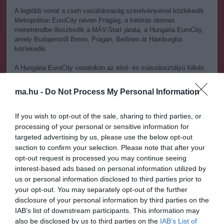
A legtöbb vonat a cseh vasúttársaság szerelvényeivel közlekedik
Metropolitan EuroCity néven Prágáig, a kétórás ütemes
menetrendbe illeszkedik a MÁV-Start járata, a Hungária EuroCity,
amely Budapestről Brnon, Prágán, Berlinen át Hamburgba
közlekedik.
A Hungária EuroCity vonatokon az első- és másodosztályú fülkés
és termeskocsik mellett IC+ másodosztályú, többcélú teres kocsik
is közlekednek, amelyeken kerékpárt is lehet szállítani.
ma.hu -
Do Not Process My Personal Information
A cseh vasúton egy fontos vonalszakasz felújítása után, július
elsejétől a Metropolitan és Hungaria EC vonatoknak már nem kell
If you wish to opt-out of the sale, sharing to third parties, or
kerülő útvonalon közlekedniük. A felújítás után Prága és Budapest
processing of your personal or sensitive information for
között huszonegy, ellenkező irányban pedig huszonhat perccel
targeted advertising by us, please use the below opt-out
lesz rövidebb a menetidő - írja a MÁV közleményében.
section to confirm your selection. Please note that after your
opt-out request is processed you may continue seeing
További információk és a vonatok részletes menetrendje elérhető a
interest-based ads based on personal information utilized by
https://www.mavcsoport.hu/mav-start/nemzetkozi-
us or personal information disclosed to third parties prior to
utazas/csehorszag weboldalon.
your opt-out. You may separately opt-out of the further
disclosure of your personal information by third parties on the
IAB’s list of downstream participants. This information may
also be disclosed by us to third parties on the
IAB’s List of