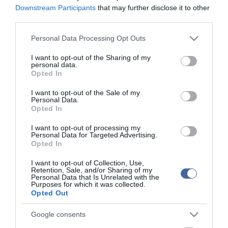
Figyelem! A cikkhez hozzáfűzött hozzászólások nem a
ma.hu
Downstream Participants
that may further disclose it to other
network nézeteit tükrözik. A szerkesztőség mindössze a hírek
third parties.
publikációjával foglalkozik, a kommenteket nem tudja befolyásolni
- azok az olvasók személyes véleményét tartalmazzák.
Please note that this website/app uses one or more Google
Personal Data Processing Opt Outs
services and may gather and store information including but
Kérjük, kulturáltan, mások személyiségi jogainak és jó hírnevének
not limited to your visit or usage behaviour. You may click to
I want to opt-out of the Sharing of my
tiszteletben tartásával kommenteljenek!
personal data.
grant or deny consent to Google and its third-party tags to
Opted In
use your data for below specified purposes in below Google
consent section.
I want to opt-out of the Sale of my
Personal Data.
Opted In
ma.hu legfrissebb hírei:
I want to opt-out of processing my
Personal Data for Targeted Advertising.
Opted In
6:48
Magyar Péter: átfogó energiafejlesztési tervet fogadott el a
kormány
I want to opt-out of Collection, Use,
Retention, Sale, and/or Sharing of my
Personal Data that Is Unrelated with the
14:02
Szomjazó gólyának adott inni egy férfi Tiszakécskénél -
Purposes for which it was collected.
megható pillanatot rögzített a kamera
Opted Out
12:56
Megható felvétel: elpusztult borját vitte magával egy
delfinanya
Google consents