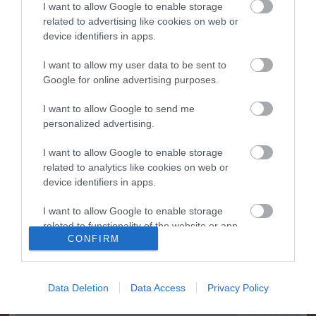
10:53
Halálos fenyegetés miatt lemondta erdélyi koncertjét
I want to allow Google to enable storage
Majka
related to advertising like cookies on web or
device identifiers in apps.
8:46
Pórázra kötve hagytak egy kutyát egy híd alatt Miskolcon
6:40
Védelmi Munkacsoport: hosszabb hőségriasztás, stabil
I want to allow my user data to be sent to
energiaellátás
Google for online advertising purposes.
6:22
Vizet vinnének a szomjazó vadaknak: önkéntes
I want to allow Google to send me
összefogást szerveznek a túrázók
personalized advertising.
top cikkek:
I want to allow Google to enable storage
related to analytics like cookies on web or
device identifiers in apps.
Nem is olyan egészséges a népszerű banán?
I want to allow Google to enable storage
top fórum témák:
related to functionality of the website or app.
CONFIRM
Tanár Úr gyere, mindjárt lesz Lillád!
I want to allow Google to enable storage
2022.05.10 21:11
related to personalization.
AZ IGAZSÁG SOHA NEM KÉSŐ
2022.05.10 21:07
Data Deletion
Data Access
Privacy Policy
I want to allow Google to enable storage
JólVanna
related to security, including authentication
2022.05.10 20:31