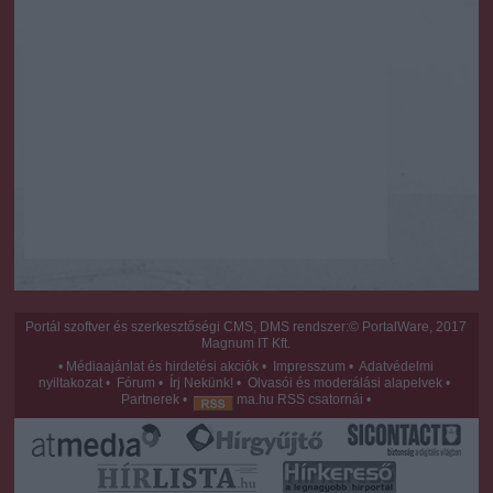
Portál szoftver és szerkesztőségi CMS, DMS rendszer:© PortalWare, 2017
Magnum IT Kft.
•
Médiaajánlat és hirdetési akciók
•
Impresszum
•
Adatvédelmi
nyiltakozat
•
Fórum
•
Írj Nekünk!
•
Olvasói és moderálási alapelvek
•
Partnerek
•
ma.hu RSS csatornái
•