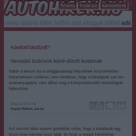
f1mánia
truckrace
kamionhirek
címlap
időjárás
kékhír
belföld
üzlet
adóügyek
külföld
autó
s
Kávéból biodízelt?
Nevadai tudósok kávé-dízelt kutatnak
Habár a benzin ára a világgazdasági helyzetnek köszönhetően
folyamatosan csökken, nem kérdéses, hogy szükségünk van bio-
üzemanyagokra, nem állhat meg a környezetkímélő technológiák
fejlesztése.
2008.12.09 12:40
+
-
Kapás Róbert, ma.hu
Azt viszont talán sosem gondoltuk volna, hogy a kutatások egy
része ilyen irányba veszi útját, és hogy a reggeli kávénkhoz