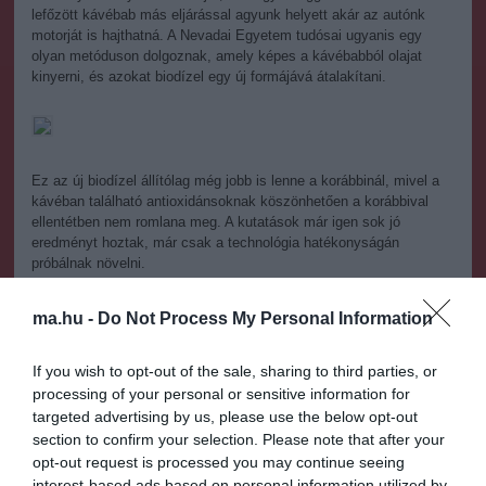
lefőzött kávébab más eljárással agyunk helyett akár az autónk
motorját is hajthatná. A Nevadai Egyetem tudósai ugyanis egy
olyan metóduson dolgoznak, amely képes a kávébabból olajat
kinyerni, és azokat biodízel egy új formájává átalakítani.
Ez az új biodízel állítólag még jobb is lenne a korábbinál, mivel a
kávéban található antioxidánsoknak köszönhetően a korábbival
ellentétben nem romlana meg. A kutatások már igen sok jó
eredményt hoztak, már csak a technológia hatékonyságán
próbálnak növelni.
Ami pedig kávé-dízel legfontosabb előnye lenne: a kutatásban
ma.hu -
Do Not Process My Personal Information
résztvevő tudósok jóslata szerint a ma használt kávéföldekből
évente akár 340 millió gallon biodízel lenne előállítható. Ha pedig
ez így lesz, az minden bizonnyal óriási lépést jelentene a
If you wish to opt-out of the sale, sharing to third parties, or
környezetbarát autózás felé.
processing of your personal or sensitive information for
targeted advertising by us, please use the below opt-out
section to confirm your selection. Please note that after your
opt-out request is processed you may continue seeing
interest-based ads based on personal information utilized by