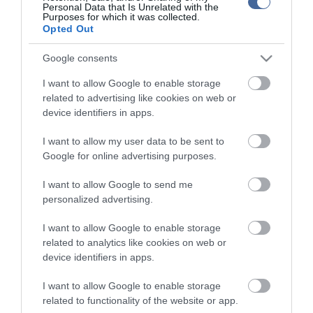
Personal Data that Is Unrelated with the
Purposes for which it was collected.
Opted Out
Google consents
ma.hu legfrissebb hírei:
I want to allow Google to enable storage
related to advertising like cookies on web or
device identifiers in apps.
12:16
Nagy erőkkel keresik a szomjazó gólyát megmentő
Árpádot
I want to allow my user data to be sent to
6:48
Magyar Péter: átfogó energiafejlesztési tervet fogadott el a
Google for online advertising purposes.
kormány
I want to allow Google to send me
20:46
Kenyában bezzeg minden zöldebb
personalized advertising.
18:37
Második világháborús német katonai motorkerékpár
bukkant elő a Dunából
I want to allow Google to enable storage
related to analytics like cookies on web or
16:12
A Tisza-frakció kezdeményezte, hogy jövő kedden legyen
device identifiers in apps.
az államfőválasztás
14:02
Szomjazó gólyának adott inni egy férfi Tiszakécskénél -
I want to allow Google to enable storage
megható pillanatot rögzített a kamera
related to functionality of the website or app.