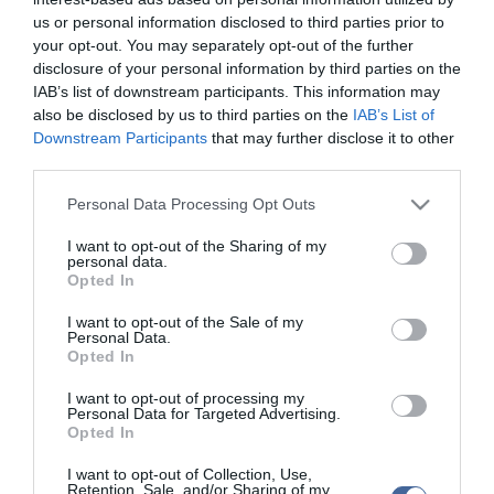
us or personal information disclosed to third parties prior to
Kapcsolódó írások:
your opt-out. You may separately opt-out of the further
disclosure of your personal information by third parties on the
Lehet-e Magyarország bioetanol nagyhatalom?
IAB’s list of downstream participants. This information may
also be disclosed by us to third parties on the
IAB’s List of
Bio-töltelékanyagokkal "zöldül" a Goodyear
Downstream Participants
that may further disclose it to other
A Saab BioPower technológia az Aero kategóriában debütál
third parties.
A Mazda megkezdte nem élelmiszer alapú bioműanyagok
Please note that this website/app uses one or more Google
Personal Data Processing Opt Outs
fejlesztését
services and may gather and store information including but
Drága és nem hatékony a bio üzemanyag támogatása az OECD
not limited to your visit or usage behaviour. You may click to
I want to opt-out of the Sharing of my
szerint
personal data.
grant or deny consent to Google and its third-party tags to
Opted In
use your data for below specified purposes in below Google
A bio üzemanyag előállítása miatt 30 millió ember nyomorog
consent section.
I want to opt-out of the Sale of my
Personal Data.
Opted In
Figyelem! A cikkhez hozzáfűzött hozzászólások nem a
ma.hu
network nézeteit tükrözik. A szerkesztőség mindössze a hírek
I want to opt-out of processing my
publikációjával foglalkozik, a kommenteket nem tudja befolyásolni
Personal Data for Targeted Advertising.
- azok az olvasók személyes véleményét tartalmazzák.
Opted In
Kérjük, kulturáltan, mások személyiségi jogainak és jó hírnevének
I want to opt-out of Collection, Use,
tiszteletben tartásával kommenteljenek!
Retention, Sale, and/or Sharing of my