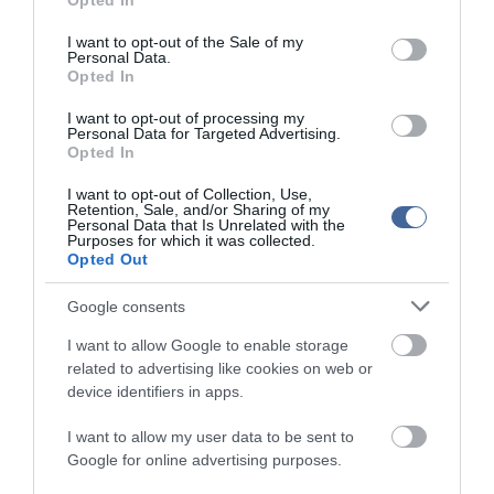
Opted In
áll a forgalom Mór és Székesfehérvár irányába is.
use your data for below specified purposes in below Google
Katasztrófavédelem, Közútkezelő és civil traktorok segítségével
consent section.
I want to opt-out of the Sale of my
történik az út felszabadítása, a személyek megközelítése
Personal Data.
- 8126-os számú út Söréd és Csákvár között lezárt
Opted In
- 8127-es számú út Pusztavám és Bokod között
- 8209 bodajki bekötő a 81-esről
I want to opt-out of processing my
- 8205 fehérvárcsurgói bekötő a 81-esről
Personal Data for Targeted Advertising.
- Pusztaszabolcs- Felsőcikola - Szabadegyháza mentén az út
Opted In
járhatatlanná vált az időjárási viszonyok miatt
- 8216-os számú út Mór és Bakonycsernye között Veszprém
I want to opt-out of Collection, Use,
Retention, Sale, and/or Sharing of my
megye irányába.
Personal Data that Is Unrelated with the
- 82101 Mór és Nagyveleg között
Purposes for which it was collected.
- Dunaújváros és Mezőfalva (6219-es sz. út) járhatatlan, tükörjég,
Opted Out
látó távolság kb 1 m
Google consents
Elzárt települések
I want to allow Google to enable storage
Iszkaszentgyörgy, Zámoly, Gánt, Csókakő, Csákberény,
related to advertising like cookies on web or
Nagyveleg, Csákvár, Vértesboglár, Bodmér, Szár, Újbarok, Gánt,
device identifiers in apps.
Magyaralmás, Csókakő, Bakonycsernye, Balinka, Bodajk,
Fehérvárcsurgó, Kincsesbánya.
I want to allow my user data to be sent to
Google for online advertising purposes.