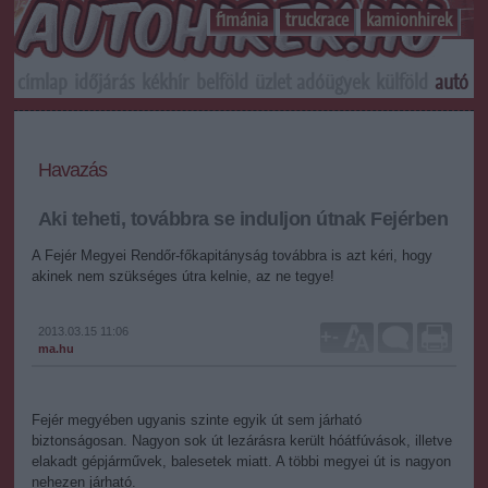
f1mánia
truckrace
kamionhirek
címlap
időjárás
kékhír
belföld
üzlet
adóügyek
külföld
autó
s
Havazás
Aki teheti, továbbra se induljon útnak Fejérben
A Fejér Megyei Rendőr-főkapitányság továbbra is azt kéri, hogy
akinek nem szükséges útra kelnie, az ne tegye!
2013.03.15 11:06
+
-
ma.hu
Fejér megyében ugyanis szinte egyik út sem járható
biztonságosan. Nagyon sok út lezárásra került hóátfúvások, illetve
elakadt gépjárművek, balesetek miatt. A többi megyei út is nagyon
nehezen járható.