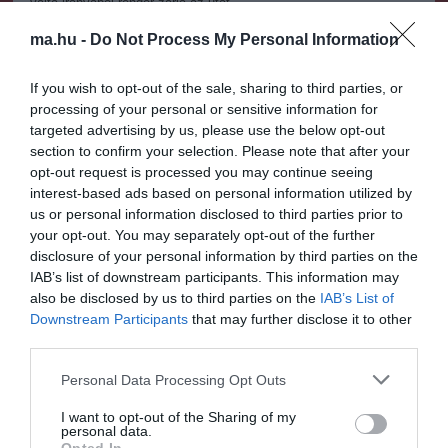
Vajta irányából rendőr zárja az utat
- 6402 jelű út Lajoskomárom és Mezőkomárom között
ma.hu -
Do Not Process My Personal Information
- 8202 jelű út Székesfehérvár és Iszkaszentgyörgy között
- 8203 jelű út Moha és Iszkaszentgyörgy között
- 6301 jelű út Mátyásdomb és Polgárdi között
If you wish to opt-out of the sale, sharing to third parties, or
- 6205 Besnyő és Pusztaszabolcs közötti út járhatatlan
processing of your personal or sensitive information for
- 6209 jelű út Sárosd – Sárkeresztúr között
targeted advertising by us, please use the below opt-out
- 6215 számú út (Mezőfalva-Sárbogárd)
section to confirm your selection. Please note that after your
- 6219 számú út (Dunaújváros-Sárbogárd)
opt-out request is processed you may continue seeing
- 6305 számú út (Sárbogárd-Nagyhörcsök)
- 6306 számú út (Sárbogárd-Mezőszilas)
interest-based ads based on personal information utilized by
us or personal information disclosed to third parties prior to
- M7-es autópálya jobb és bal pálya teljes megyei szakasza, le van
your opt-out. You may separately opt-out of the further
zárva, az út személygépkocsi mentes, már csak a 71 és 78 km
disclosure of your personal information by third parties on the
szakasz között a jobb pályán vannak roncs autók, illetve kamionok
IAB’s list of downstream participants. This information may
- 8123-as mellékút Gánttól Zámolyig
also be disclosed by us to third parties on the
IAB’s List of
- 6402-es mellékút Lajoskomárom és Mezőkomárom között
Downstream Participants
that may further disclose it to other
- 8202-es mellékút Székesfehérvár és Iszkaszentgyörgy között
- 8203-as mellékút Iszkaszentgyörgy és Moha között
third parties.
- 6301-es mellékút
Please note that this website/app uses one or more Google
- 811-es számú út teljes zárás a teljes megyei szakaszra. (06:35)
Personal Data Processing Opt Outs
- 8126-os számú út Felcsút-Csákvár közötti szakasza lezárásra
services and may gather and store information including but
került a felcsúti oldalról
not limited to your visit or usage behaviour. You may click to
I want to opt-out of the Sharing of my
personal data.
- 81-es számú út 8 és 18 km szelvényében elakadt kamionok miatt
grant or deny consent to Google and its third-party tags to