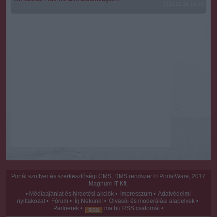
2022.03.29 16:06
Portál szoftver és szerkesztőségi CMS, DMS rendszer:© PortalWare, 2017
Magnum IT Kft.
•
Médiaajánlat és hirdetési akciók
•
Impresszum
•
Adatvédelmi
nyiltakozat
•
Fórum
•
Írj Nekünk!
•
Olvasói és moderálási alapelvek
•
Partnerek
•
ma.hu RSS csatornái
•