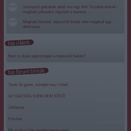
14:02
Szomjazó gólyának adott inni egy férfi Tiszakécskénél -
megható pillanatot rögzített a kamera
12:56
Megható felvétel: elpusztult borját vitte magával egy
delfinanya
top cikkek:
Nem is olyan egészséges a népszerű banán?
top fórum témák:
Tanár Úr gyere, mindjárt lesz Lillád!
2022.05.10 21:11
AZ IGAZSÁG SOHA NEM KÉSŐ
2022.05.10 21:07
JólVanna
2022.05.10 20:31
Porvihar
2022.03.29 16:11
Mit szólsz? Ide minden baromságot...