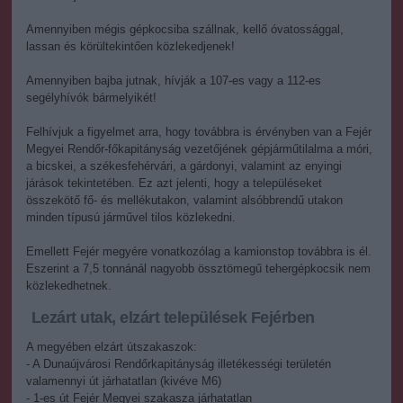
Amennyiben mégis gépkocsiba szállnak, kellő óvatossággal,
lassan és körültekintően közlekedjenek!
Amennyiben bajba jutnak, hívják a 107-es vagy a 112-es
segélyhívók bármelyikét!
Felhívjuk a figyelmet arra, hogy továbbra is érvényben van a Fejér
Megyei Rendőr-főkapitányság vezetőjének gépjárműtilalma a móri,
a bicskei, a székesfehérvári, a gárdonyi, valamint az enyingi
járások tekintetében. Ez azt jelenti, hogy a településeket
összekötő fő- és mellékutakon, valamint alsóbbrendű utakon
minden típusú járművel tilos közlekedni.
Emellett Fejér megyére vonatkozólag a kamionstop továbbra is él.
Eszerint a 7,5 tonnánál nagyobb össztömegű tehergépkocsik nem
közlekedhetnek.
Lezárt utak, elzárt települések Fejérben
A megyében elzárt útszakaszok:
- A Dunaújvárosi Rendőrkapitányság illetékességi területén
valamennyi út járhatatlan (kivéve M6)
- 1-es út Fejér Megyei szakasza járhatatlan