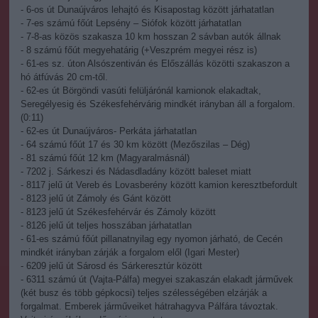
- 6-os út Dunaújváros lehajtó és Kisapostag között járhatatlan
- 7-es számú főút Lepsény – Siófok között járhatatlan
- 7-8-as közös szakasza 10 km hosszan 2 sávban autók állnak
- 8 számú főút megyehatárig (+Veszprém megyei rész is)
- 61-es sz. úton Alsószentiván és Előszállás közötti szakaszon a
hó átfúvás 20 cm-től.
- 62-es út Börgöndi vasúti felüljárónál kamionok elakadtak,
Seregélyesig és Székesfehérvárig mindkét irányban áll a forgalom.
(0:11)
- 62-es út Dunaújváros- Perkáta járhatatlan
- 64 számú főút 17 és 30 km között (Mezőszilas – Dég)
- 81 számú főút 12 km (Magyaralmásnál)
- 7202 j. Sárkeszi és Nádasdladány között baleset miatt
- 8117 jelű út Vereb és Lovasberény között kamion keresztbefordult
- 8123 jelű út Zámoly és Gánt között
- 8123 jelű út Székesfehérvár és Zámoly között
- 8126 jelű út teljes hosszában járhatatlan
- 61-es számú főút pillanatnyilag egy nyomon járható, de Cecén
mindkét irányban zárják a forgalom elől (Igari Mester)
- 6209 jelű út Sárosd és Sárkeresztúr között
- 6311 számú út (Vajta-Pálfa) megyei szakaszán elakadt járművek
(két busz és több gépkocsi) teljes szélességében elzárják a
forgalmat. Emberek járműveiket hátrahagyva Pálfára távoztak.