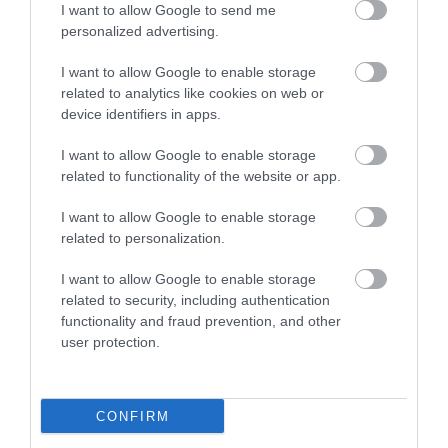
I want to allow Google to send me
personalized advertising.
Kapcsolódó írások:
I want to allow Google to enable storage
related to analytics like cookies on web or
1500 autós melegszik a budaörsi Tescóban
device identifiers in apps.
Elakadt buszok utasait mentették
I want to allow Google to enable storage
Komárom-Esztergom: 11 település megközelíthetetlen
related to functionality of the website or app.
Újabb településeket zárt el a hó és a szél Veszprém megyében
I want to allow Google to enable storage
Nincs fennakadás a Liszt Ferenc-repülőtéren
related to personalization.
Több ezren éjszakáztak az M1-esen
I want to allow Google to enable storage
Kifogyott a benzin, kihűlt a kocsi: kétéves kislányt és anyukáját
related to security, including authentication
mentették
functionality and fraud prevention, and other
Részleges gépjárműtilalmak Fejérben
user protection.
Figyelem! A cikkhez hozzáfűzött hozzászólások nem a
ma.hu
network nézeteit tükrözik. A szerkesztőség mindössze a hírek
CONFIRM
publikációjával foglalkozik, a kommenteket nem tudja befolyásolni