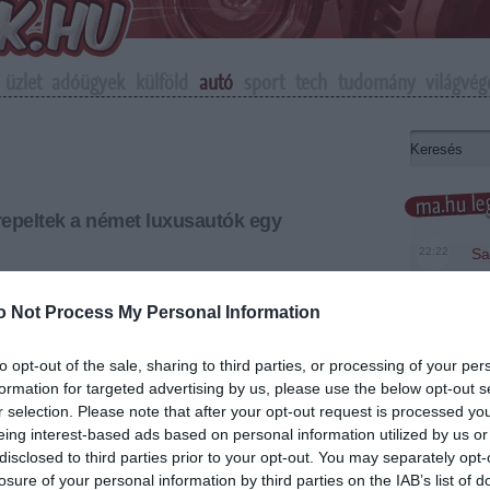
üzlet
adóügyek
külföld
autó
sport
tech
tudomány
világvég
ma.hu leg
epeltek a német luxusautók egy
22:22
Sa
er
ltek a német luxusmárkák azon az új amerikai
amelyen az autó homloklemezének a megszokott 50
o Not Process My Personal Information
20:20
Má
 csak 25 százaléka ütközik szilárd akadállyal.
em
le
to opt-out of the sale, sharing to third parties, or processing of your per
+
-
formation for targeted advertising by us, please use the below opt-out s
18:19
A 
Ev
r selection. Please note that after your opt-out request is processed y
 (Insurance Institute for Highway Safety) által végzett
eing interest-based ads based on personal information utilized by us or
Mercedes C-osztály és az Audi A4 "elégtelen", a BMW
16:21
Me
disclosed to third parties prior to your opt-out. You may separately opt-
 a Volkswagen CC "határértéken" minősítést kapott. A
losure of your personal information by third parties on the IAB’s list of
t autóból csak három ért el jó, vagy elfogadható
14:26
Új