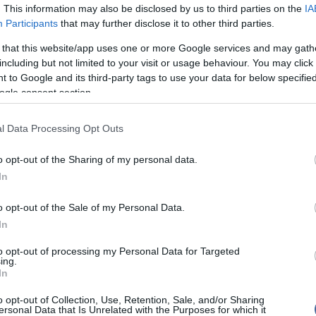
lvo S60 és a Honda Acura TL jó eredménnyel
. This information may also be disclosed by us to third parties on the
IA
mi
ssan Infiniti G pedig átment a vizsgán. Határértéken a
Participants
that may further disclose it to other third parties.
l mellett még az Acura TSX és a Lincoln MKZ
12:56
Vi
telen eredményt pedig a Lexus IS 250/350 és a Lexus
a 
 that this website/app uses one or more Google services and may gath
ki
including but not limited to your visit or usage behaviour. You may click 
 to Google and its third-party tags to use your data for below specifi
ipari szakértő szerint azért vezette be az új
11:15
Ma
ogle consent section.
ert már szinte minden új modell a legmagasabb
cs
el a megszokott teszteken. A gyártók eleve úgy
jeiket, hogy azok a lehető legmagasabb pontszámot
l Data Processing Opt Outs
top cikke
ndig is így volt, a mércét folyamatosan emelték" -
lt német márkák egyikénél dolgozó, önmagát
o opt-out of the Sharing of my personal data.
 akaró szakértő.
Nem is ol
In
 teljes frontális ütközése volt a mérce, majd a
t ütköztették akadállyal, később jött az oldalirányú
top fóru
o opt-out of the Sale of my Personal Data.
urópában a gyalogossal való ütközés." Idővel -
akértő - minden autógyár gond nélkül veszi majd ezt
In
Tanár Úr gy
to opt-out of processing my Personal Data for Targeted
ing.
AZ IGAZ
In
JólVanna
o opt-out of Collection, Use, Retention, Sale, and/or Sharing
ersonal Data that Is Unrelated with the Purposes for which it