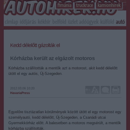
f1mánia
truckrace
kamionhirek
címlap
időjárás
kékhír
belföld
üzlet
adóügyek
külföld
autó
s
Kedd délelőtt gázolták el
Kórházba került az elgázolt motoros
Kórházba szállították a mentők azt a motorost, akit kedd délelőtt
ütött el egy autós, Új-Szegeden.
2012.03.06 10:20
+
-
HavariaPress
Egyelőre tisztázatlan körülmények között ütött el egy motorost egy
személyautó, kedd délelőtt, Új-Szegeden, a Csanádi utcai
Gyermekkórház előtt. A balesetben a motoros megsérült, a mentők
kórházba szállították.