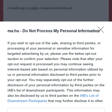
A rendőrség vizsgálja a baleset körülményeit.
ma.hu -
Do Not Process My Personal Information
Kapcsolódó írások:
If you wish to opt-out of the sale, sharing to third parties, or
processing of your personal or sensitive information for
Halálos vasúti gázolás a Városligetnél
targeted advertising by us, please use the below opt-out
Gázolás Kerekegyházánál: életveszélyben a gyermek
section to confirm your selection. Please note that after your
opt-out request is processed you may continue seeing
interest-based ads based on personal information utilized by
Figyelem! A cikkhez hozzáfűzött hozzászólások nem a
ma.hu
us or personal information disclosed to third parties prior to
network nézeteit tükrözik. A szerkesztőség mindössze a hírek
your opt-out. You may separately opt-out of the further
publikációjával foglalkozik, a kommenteket nem tudja befolyásolni
disclosure of your personal information by third parties on the
- azok az olvasók személyes véleményét tartalmazzák.
IAB’s list of downstream participants. This information may
Kérjük, kulturáltan, mások személyiségi jogainak és jó hírnevének
also be disclosed by us to third parties on the
IAB’s List of
tiszteletben tartásával kommenteljenek!
Downstream Participants
that may further disclose it to other
third parties.