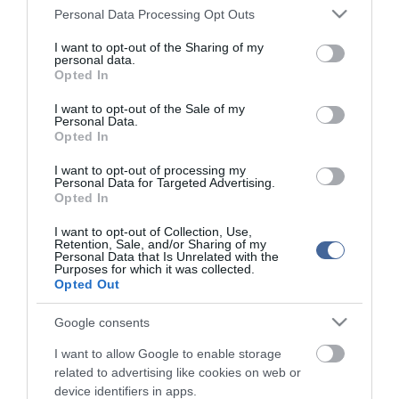
Please note that this website/app uses one or more Google
Personal Data Processing Opt Outs
services and may gather and store information including but
not limited to your visit or usage behaviour. You may click to
I want to opt-out of the Sharing of my
personal data.
ma.hu legfrissebb hírei:
grant or deny consent to Google and its third-party tags to
Opted In
use your data for below specified purposes in below Google
consent section.
I want to opt-out of the Sale of my
8:04
Vitézy Dávid: 2,3 milliárd forint került vissza az államhoz
Personal Data.
egy útdíjrendszeres ügylet felülvizsgálata után
Opted In
22:22
Saját életét is kockára tette a magyar erdész, hogy
I want to opt-out of processing my
megállítsa a tüzet
Personal Data for Targeted Advertising.
Opted In
20:20
Második világháborús MG-42 géppuskát emeltek ki a
Dunából - a rendőrség lefoglalta
I want to opt-out of Collection, Use,
Retention, Sale, and/or Sharing of my
18:19
A Miniszterelnökség felmondta a Lounge Eventtel kötött
Personal Data that Is Unrelated with the
keretszerződését
Purposes for which it was collected.
Opted Out
16:21
Megérkezett az eső a Duna vízgyűjtőjére
Google consents
14:26
Újabb két gyanúsítottat fogtak el a 600 milliós
ingatlanmaffia ügyében
I want to allow Google to enable storage
related to advertising like cookies on web or
12:56
Vizes Eb - Megvan az első magyar arany, a nyíltvízi úszó
Betlehem Dávid nyerte a kieséses versenyt
device identifiers in apps.