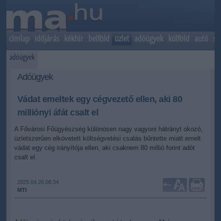
címlap
időjárás
kékhír
belföld
üzlet
adóügyek
külföld
autó
sp
adóügyek
Adóügyek
Vádat emeltek egy cégvezető ellen, aki 80
milliónyi áfát csalt el
A Fővárosi Főügyészség különösen nagy vagyoni hátrányt okozó,
üzletszerűen elkövetett költségvetési csalás bűntette miatt emelt
vádat egy cég irányítója ellen, aki csaknem 80 millió forint adót
csalt el.
2025.04.26 08:34
+
-
MTI