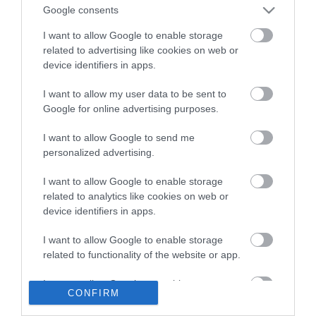
Google consents
Saját életét is kockára tette a magyar erdész, hogy
22:22
megállítsa a tüzet
I want to allow Google to enable storage
related to advertising like cookies on web or
Második világháborús MG-42 géppuskát emeltek ki a
20:20
device identifiers in apps.
Dunából - a rendőrség lefoglalta
A Miniszterelnökség felmondta a Lounge Eventtel kötött
18:19
I want to allow my user data to be sent to
keretszerződését
Google for online advertising purposes.
Megérkezett az eső a Duna vízgyűjtőjére
16:21
I want to allow Google to send me
Újabb két gyanúsítottat fogtak el a 600 milliós
14:26
personalized advertising.
ingatlanmaffia ügyében
Vizes Eb - Megvan az első magyar arany, a nyíltvízi úszó
12:56
I want to allow Google to enable storage
Betlehem Dávid nyerte a kieséses versenyt
related to analytics like cookies on web or
Magyar Péter: Tízéves mélypontra csökkent az infláció
device identifiers in apps.
11:15
I want to allow Google to enable storage
top cikkek:
related to functionality of the website or app.
Nem is olyan egészséges a népszerű banán?
I want to allow Google to enable storage
CONFIRM
related to personalization.
top fórum témák: