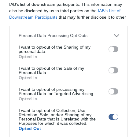
költségvetési csalás bűntettével és folytatólagosan, közvetett
IAB’s list of downstream participants. This information may
tettesként elkövetett hamis magánokirat felhasználásának
also be disclosed by us to third parties on the
IAB’s List of
vétségével vádolta meg, vele szemben végrehajtandó
Downstream Participants
that may further disclose it to other
börtönbüntetés, pénzbüntetés, valamint cégvezetéstől eltiltás
third parties.
kiszabását indítványozta a Fővárosi Törvényszék előtt - áll a
közleményben.
Please note that this website/app uses one or more Google
Personal Data Processing Opt Outs
services and may gather and store information including but
not limited to your visit or usage behaviour. You may click to
I want to opt-out of the Sharing of my
personal data.
grant or deny consent to Google and its third-party tags to
Opted In
use your data for below specified purposes in below Google
Figyelem! A cikkhez hozzáfűzött hozzászólások nem a
ma.hu
consent section.
network nézeteit tükrözik. A szerkesztőség mindössze a hírek
I want to opt-out of the Sale of my
Personal Data.
publikációjával foglalkozik, a kommenteket nem tudja befolyásolni
Opted In
- azok az olvasók személyes véleményét tartalmazzák.
Kérjük, kulturáltan, mások személyiségi jogainak és jó hírnevének
I want to opt-out of processing my
Personal Data for Targeted Advertising.
tiszteletben tartásával kommenteljenek!
Opted In
I want to opt-out of Collection, Use,
Retention, Sale, and/or Sharing of my
Personal Data that Is Unrelated with the
Purposes for which it was collected.
Opted Out
ma.hu legfrissebb hírei: