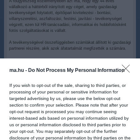
A főügyészség közleményében azt írta, hogy egy 44 éves
vállalkozó a háttérből irányított egy céget, amely gazdasági
tevékenységet folytatott, építőipari kivitelezési - bontási,
villanyszerelési, aszfaltozási, festési, javítási - tevékenységet
végzett, ezen túl HR-tanácsadási, informatikai és hobbifotósként
fotós szolgáltatásokat is vállalt.
A tevékenységével összefüggésben számlákat állított ki gazdasági
partnerei részére, akik azok áfatartalmát megfizették a számára.
A férfi megbízott egy nőt, hogy könyveljen számára, azonban a
megbízás alatt nem bocsátotta a könyvelő rendelkezésére a
ma.hu -
Do Not Process My Personal Information
könyvelés alapjául szolgáló bizonylatokat.
A könyvelőt az áfabevallási kötelezettség "nullás" adattartalommal
If you wish to opt-out of the sale, sharing to third parties, or
történő teljesítésére utasította, annak ellenére, hogy valójában
processing of your personal or sensitive information for
rendszeres bevétele volt a cégnek, emellett volt olyan, hogy ellátta
targeted advertising by us, please use the below opt-out
a könyvelőt adatokkal, azok azonban nem voltak valósak.
section to confirm your selection. Please note that after your
opt-out request is processed you may continue seeing
A férfi összességében ily módon - több év alatt - 76 millió forint
interest-based ads based on personal information utilized by
áfát titkolt el és nem fizetett be - írták.
us or personal information disclosed to third parties prior to
your opt-out. You may separately opt-out of the further
A Fővárosi Főügyészség a férfit különösen nagy vagyoni hátrányt
okozó, üzletszerűen és közvetett tettesként elkövetett
disclosure of your personal information by third parties on the