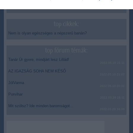
Vizes Eb - Megvan az első magyar arany, a nyíltvízi úszó
12:56
Betlehem Dávid nyerte a kieséses versenyt
top cikkek:
Nem is olyan egészséges a népszerű banán?
top fórum témák:
Tanár Úr gyere, mindjárt lesz Lillád!
2022.05.10 21:11
AZ IGAZSÁG SOHA NEM KÉSŐ
2022.05.10 21:07
JólVanna
2022.05.10 20:31
Porvihar
2022.03.29 16:11
Mit szólsz? Ide minden baromságot...
2022.03.29 16:06