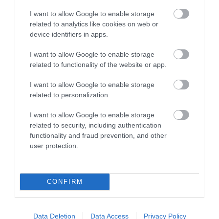
Kérjük, kulturáltan, mások személyiségi jogainak és jó hírnevének tiszteletben
tartásával kommenteljenek!
I want to allow Google to enable storage
related to analytics like cookies on web or
device identifiers in apps.
I want to allow Google to enable storage
related to functionality of the website or app.
ma.hu legfrissebb hírei:
I want to allow Google to enable storage
Vitézy Dávid: 2,3 milliárd forint került vissza az államhoz
8:04
related to personalization.
egy útdíjrendszeres ügylet felülvizsgálata után
I want to allow Google to enable storage
Saját életét is kockára tette a magyar erdész, hogy
22:22
megállítsa a tüzet
related to security, including authentication
functionality and fraud prevention, and other
Második világháborús MG-42 géppuskát emeltek ki a
20:20
user protection.
Dunából - a rendőrség lefoglalta
A Miniszterelnökség felmondta a Lounge Eventtel kötött
18:19
keretszerződését
CONFIRM
Megérkezett az eső a Duna vízgyűjtőjére
16:21
Újabb két gyanúsítottat fogtak el a 600 milliós
14:26
ingatlanmaffia ügyében
Data Deletion
Data Access
Privacy Policy