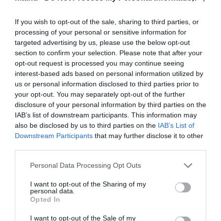
hogy bepakoljon a kukásautóba, sőt felemelték, hogy kezelhesse a
zúzóberendezést.
If you wish to opt-out of the sale, sharing to third parties, or
processing of your personal or sensitive information for
Mycal édesapja videóra vette a három barát utolsó "munkanapját"
targeted advertising by us, please use the below opt-out
és megosztotta YouTube-on, ahogy pacsik és ölelések után a
játékkukáit szorongató kisfia búcsút int legjobb barátainak, akik
section to confirm your selection. Please note that after your
elhajtanak az imádott kukásautóval. Mycal nincs elkeseredve,
opt-out request is processed you may continue seeing
mert Hill és Ulysse megígérték, amikor csak lehet, eljönnek
interest-based ads based on personal information utilized by
meglátogatni pajtásukat.
us or personal information disclosed to third parties prior to
your opt-out. You may separately opt-out of the further
disclosure of your personal information by third parties on the
IAB’s list of downstream participants. This information may
also be disclosed by us to third parties on the
IAB’s List of
Downstream Participants
that may further disclose it to other
third parties.
Please note that this website/app uses one or more Google
Personal Data Processing Opt Outs
services and may gather and store information including but
not limited to your visit or usage behaviour. You may click to
I want to opt-out of the Sharing of my
personal data.
grant or deny consent to Google and its third-party tags to
Opted In
use your data for below specified purposes in below Google
consent section.
I want to opt-out of the Sale of my