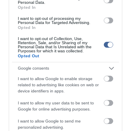
Personal Data.
Opted In
I want to opt-out of processing my
Personal Data for Targeted Advertising.
Opted In
I want to opt-out of Collection, Use,
Kapcsolódó írások:
Retention, Sale, and/or Sharing of my
Personal Data that Is Unrelated with the
Purposes for which it was collected.
Ellepi a szemét Lisszabont
Opted Out
Jót tesz a pityókás kukás a közhangulatnak
Google consents
Beszakadt az út egy kukás autó alatt
I want to allow Google to enable storage
Kukásautó lángol Óbudán - a tűz a parkoló autókat is
megrongálta
related to advertising like cookies on web or
device identifiers in apps.
Szelektíven kukázol? És buzi-e vagy?
I want to allow my user data to be sent to
Google for online advertising purposes.
Figyelem! A cikkhez hozzáfűzött hozzászólások nem a
ma.hu
network nézeteit
tükrözik. A szerkesztőség mindössze a hírek publikációjával foglalkozik, a
I want to allow Google to send me
kommenteket nem tudja befolyásolni - azok az olvasók személyes véleményét
tartalmazzák.
personalized advertising.