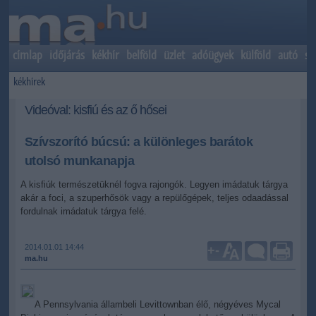
címlap
időjárás
kékhír
belföld
üzlet
adóügyek
külföld
autó
sp
kékhírek
Videóval: kisfiú és az ő hősei
Szívszorító búcsú: a különleges barátok
utolsó munkanapja
A kisfiúk természetüknél fogva rajongók. Legyen imádatuk tárgya
akár a foci, a szuperhősök vagy a repülőgépek, teljes odaadással
fordulnak imádatuk tárgya felé.
2014.01.01 14:44
+
-
ma.hu
A Pennsylvania állambeli Levittownban élő, négyéves Mycal