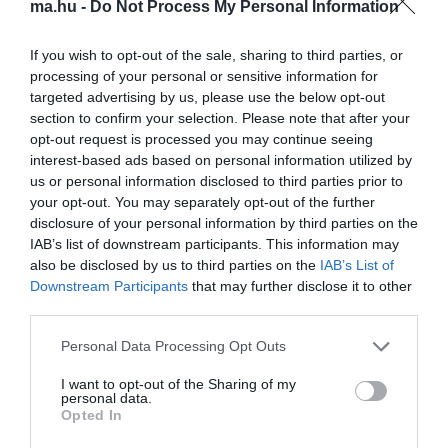
követnie kell a hivatalos tájékoztatásokat, és szükség esetén
ma.hu -
Do Not Process My Personal Information
gyorsan reagálnia a további földrengésekre.
If you wish to opt-out of the sale, sharing to third parties, or
processing of your personal or sensitive information for
targeted advertising by us, please use the below opt-out
section to confirm your selection. Please note that after your
opt-out request is processed you may continue seeing
interest-based ads based on personal information utilized by
us or personal information disclosed to third parties prior to
your opt-out. You may separately opt-out of the further
disclosure of your personal information by third parties on the
IAB’s list of downstream participants. This information may
also be disclosed by us to third parties on the
IAB’s List of
Downstream Participants
that may further disclose it to other
third parties.
Please note that this website/app uses one or more Google
Personal Data Processing Opt Outs
services and may gather and store information including but
not limited to your visit or usage behaviour. You may click to
I want to opt-out of the Sharing of my
personal data.
grant or deny consent to Google and its third-party tags to
Opted In
use your data for below specified purposes in below Google
consent section.