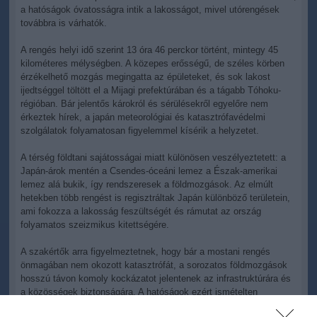
a hatóságok óvatosságra intik a lakosságot, mivel utórengések
továbbra is várhatók.
A rengés helyi idő szerint 13 óra 46 perckor történt, mintegy 45
kilométeres mélységben. A közepes erősségű, de széles körben
érzékelhető mozgás megingatta az épületeket, és sok lakost
ijedtséggel töltött el a Mijagi prefektúrában és a tágabb Tóhoku-
régióban. Bár jelentős károkról és sérülésekről egyelőre nem
érkeztek hírek, a japán meteorológiai és katasztrófavédelmi
szolgálatok folyamatosan figyelemmel kísérik a helyzetet.
A térség földtani sajátosságai miatt különösen veszélyeztetett: a
Japán-árok mentén a Csendes-óceáni lemez a Észak-amerikai
lemez alá bukik, így rendszeresek a földmozgások. Az elmúlt
hetekben több rengést is regisztráltak Japán különböző területein,
ami fokozza a lakosság feszültségét és rámutat az ország
folyamatos szeizmikus kitettségére.
A szakértők arra figyelmeztetnek, hogy bár a mostani rengés
önmagában nem okozott katasztrófát, a sorozatos földmozgások
hosszú távon komoly kockázatot jelentenek az infrastruktúrára és
a közösségek biztonságára. A hatóságok ezért ismételten
hangsúlyozzák: a lakosságnak felkészültnek kell maradnia,