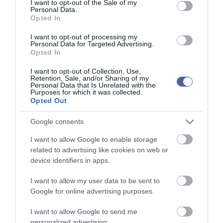
I want to opt-out of the Sale of my
Personal Data.
Opted In
I want to opt-out of processing my
Personal Data for Targeted Advertising.
Opted In
I want to opt-out of Collection, Use,
Retention, Sale, and/or Sharing of my
Personal Data that Is Unrelated with the
Purposes for which it was collected.
Opted Out
Google consents
I want to allow Google to enable storage
related to advertising like cookies on web or
device identifiers in apps.
I want to allow my user data to be sent to
Figyelem! A cikkhez hozzáfűzött hozzászólások nem a
ma.hu
Google for online advertising purposes.
network nézeteit tükrözik. A szerkesztőség mindössze a hírek
publikációjával foglalkozik, a kommenteket nem tudja befolyásolni
I want to allow Google to send me
- azok az olvasók személyes véleményét tartalmazzák.
personalized advertising.