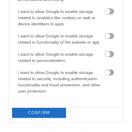
Kérjük, kulturáltan, mások személyiségi jogainak és jó hírnevének
I want to allow Google to enable storage
tiszteletben tartásával kommenteljenek!
related to analytics like cookies on web or
device identifiers in apps.
I want to allow Google to enable storage
related to functionality of the website or app.
ma.hu legfrissebb hírei:
I want to allow Google to enable storage
related to personalization.
Hulladékvadászat indul a Dunán: a rekordalacsony vízállás
12:20
miatt most láthatóvá váltak a mederben rejtőző roncsok
I want to allow Google to enable storage
Vitézy Dávid: háromszor annyian utaznak a komlói
10:40
related to security, including authentication
vonalon, mint korábban a pótlóbuszokon
functionality and fraud prevention, and other
Vitézy Dávid: 2,3 milliárd forint került vissza az államhoz
8:04
user protection.
egy útdíjrendszeres ügylet felülvizsgálata után
Saját életét is kockára tette a magyar erdész, hogy
22:22
megállítsa a tüzet
CONFIRM
Második világháborús MG-42 géppuskát emeltek ki a
20:20
Dunából - a rendőrség lefoglalta
A Miniszterelnökség felmondta a Lounge Eventtel kötött
18:19