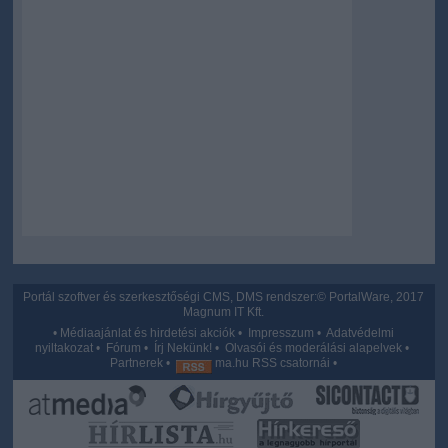
Portál szoftver és szerkesztőségi CMS, DMS rendszer:© PortalWare, 2017
Magnum IT Kft.
•
Médiaajánlat és hirdetési akciók
•
Impresszum
•
Adatvédelmi
nyiltakozat
•
Fórum
•
Írj Nekünk!
•
Olvasói és moderálási alapelvek
•
Partnerek
•
ma.hu RSS csatornái
•