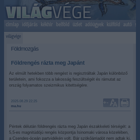
címlap
időjárás
kékhír
belföld
üzlet
adóügyek
külföld
autó
sp
világvége
Földmozgás
Földrengés rázta meg Japánt
Az elmúlt hetekben több rengést is regisztráltak Japán különböző
területein, ami fokozza a lakosság feszültségét és rámutat az
ország folyamatos szeizmikus kitettségére.
2025.08.29 22:25
+
-
ma.hu
Péntek délután földrengés rázta meg Japán északkeleti térségét: a
5,5-es magnitúdójú rengés központja Isinomaki városa közelében,
a Csendes-óceán partvidékén volt. Bár szökőárriadót nem adtak ki,