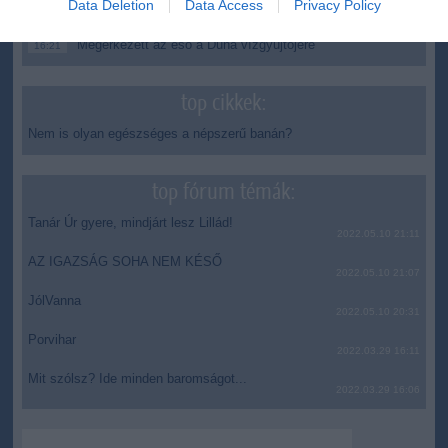
Data Deletion
Data Access
Privacy Policy
keretszerződését
Megérkezett az eső a Duna vízgyűjtőjére
16:21
top cikkek:
Nem is olyan egészséges a népszerű banán?
top fórum témák:
Tanár Úr gyere, mindjárt lesz Lillád!
2022.05.10 21:11
AZ IGAZSÁG SOHA NEM KÉSŐ
2022.05.10 21:07
JólVanna
2022.05.10 20:31
Porvihar
2022.03.29 16:11
Mit szólsz? Ide minden baromságot...
2022.03.29 16:06